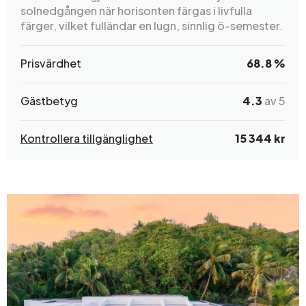
solnedgången när horisonten färgas i livfulla
färger, vilket fulländar en lugn, sinnlig ö-semester.
Prisvärdhet
68.8 %
Gästbetyg
4.3
av 5
Kontrollera tillgänglighet
15 344 kr