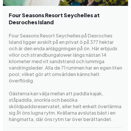
Four Seasons Resort Seychelles at
Desroches Island
Four Seasons Resort Seychelles på Desroches
Island ligger avskilt på en privat ö på 377 hektar
och är den enda anläggningen på ön. Här erbjuds
villor och strandbungalower längs nästan 14
kilometer med vit sandstrand och lummiga
vandringsleder. Alla de 71 rummen har en egen liten
pool, vilket gör att omvärlden känns helt
överflödig.
Gästerna kan välja mellan att paddla kajak,
ståpaddla, snorkla och besöka
sköldpaddsreservatet, eller helt enkelt överlämna
sig åt öns lugna rytm. Kvällarna avslutas bäst i en
hängmatta, där öns rytm tar över berättandet.