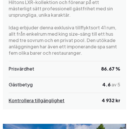
Hiltons LXR-kollektion och förenar på ett
mästerligt sätt professionell gästfrihet med sin
ursprungliga, unika karaktär.
Idag erbjuder denna exklusiva tillflyktsort 41 rum,
allt från enkelrum med king size-säng till ett hus
med tre sovrum och en privat pool. Den utökade
anläggningen har även ett imponerande spa samt
fem olika barer och restauranger.
Prisvärdhet
86.67 %
Gästbetyg
4.6
av 5
Kontrollera tillgänglighet
4 932 kr