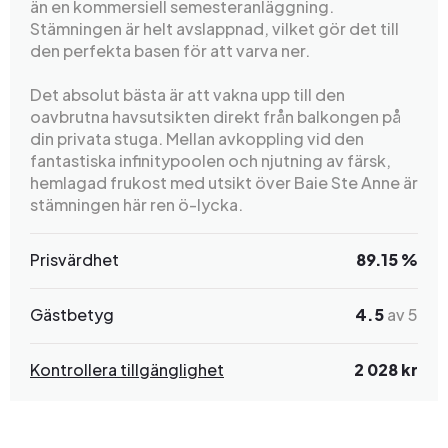
än en kommersiell semesteranläggning.
Stämningen är helt avslappnad, vilket gör det till
den perfekta basen för att varva ner.
Det absolut bästa är att vakna upp till den
oavbrutna havsutsikten direkt från balkongen på
din privata stuga. Mellan avkoppling vid den
fantastiska infinitypoolen och njutning av färsk,
hemlagad frukost med utsikt över Baie Ste Anne är
stämningen här ren ö-lycka.
Prisvärdhet
89.15 %
Gästbetyg
4.5
av 5
Kontrollera tillgänglighet
2 028 kr