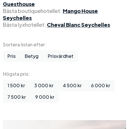
Guesthouse
Bästa boutiquehotellet:
Mango House
Seychelles
Bästa lyxhotellet:
Cheval Blanc Seychelles
Sortera listan efter:
Pris
Betyg
Prisvärdhet
Högsta pris:
1 500 kr
3 000 kr
4 500 kr
6 000 kr
7 500 kr
9 000 kr