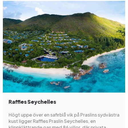
Raffles Seychelles
Högt uppe över en safirblå vik på Praslins sydvästra
kust ligger Raffles Praslin Seychelles, en
klippklättrande oas med 86 villor, där privata