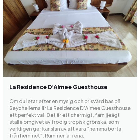
La Residence D'Almee Guesthouse
Om du letar efter en mysig och prisvärd bas på
Seychellerna är La Residence D’Almee Guesthouse
ett perfekt val. Det är ett charmigt, familjeägt
ställe omgivet av frodig tropisk grönska, som
verkligen ger känslan av att vara ”hemma borta
från hemmet”. Rummen är rena,