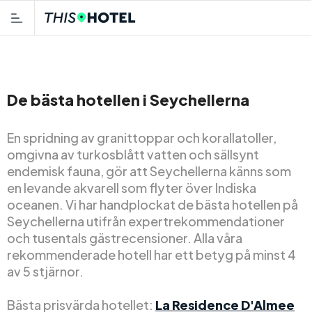
De bästa hotellen i Seychellerna
En spridning av granittoppar och korallatoller,
omgivna av turkosblått vatten och sällsynt
endemisk fauna, gör att Seychellerna känns som
en levande akvarell som flyter över Indiska
oceanen. Vi har handplockat de bästa hotellen på
Seychellerna utifrån expertrekommendationer
och tusentals gästrecensioner. Alla våra
rekommenderade hotell har ett betyg på minst 4
av 5 stjärnor.
Bästa prisvärda hotellet:
La Residence D'Almee