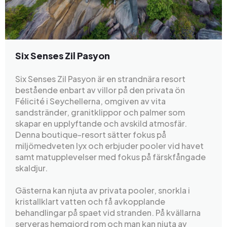
Six Senses Zil Pasyon
Six Senses Zil Pasyon är en strandnära resort
bestående enbart av villor på den privata ön
Félicité i Seychellerna, omgiven av vita
sandstränder, granitklippor och palmer som
skapar en upplyftande och avskild atmosfär.
Denna boutique-resort sätter fokus på
miljömedveten lyx och erbjuder pooler vid havet
samt matupplevelser med fokus på färskfångade
skaldjur.
Gästerna kan njuta av privata pooler, snorkla i
kristallklart vatten och få avkopplande
behandlingar på spaet vid stranden. På kvällarna
serveras hemgjord rom och man kan njuta av