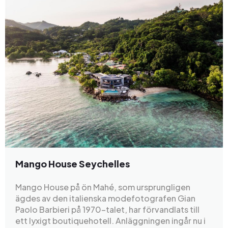
Mango House Seychelles
Mango House på ön Mahé, som ursprungligen
ägdes av den italienska modefotografen Gian
Paolo Barbieri på 1970-talet, har förvandlats till
ett lyxigt boutiquehotell. Anläggningen ingår nu i