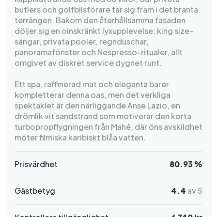
butlers och golfbilsförare tar sig fram i det branta
terrängen. Bakom den återhållsamma fasaden
döljer sig en oinskränkt lyxupplevelse: king size-
sängar, privata pooler, regnduschar,
panoramafönster och Nespresso-ritualer, allt
omgivet av diskret service dygnet runt.
Ett spa, raffinerad mat och eleganta barer
kompletterar denna oas, men det verkliga
spektaklet är den närliggande Anse Lazio, en
drömlik vit sandstrand som motiverar den korta
turbopropflygningen från Mahé, där öns avskildhet
möter filmiska karibiskt blåa vatten.
Prisvärdhet
80.93 %
Gästbetyg
4.4
av 5