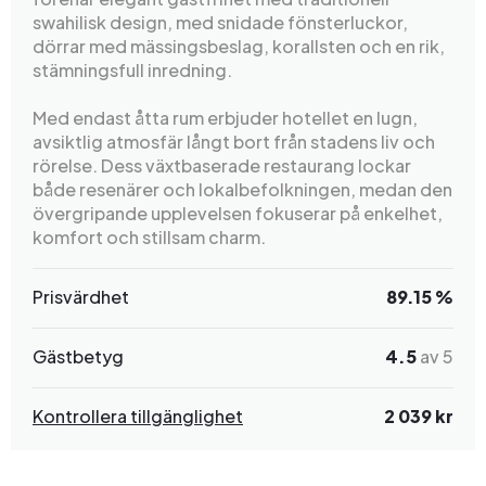
swahilisk design, med snidade fönsterluckor,
dörrar med mässingsbeslag, korallsten och en rik,
stämningsfull inredning.
Med endast åtta rum erbjuder hotellet en lugn,
avsiktlig atmosfär långt bort från stadens liv och
rörelse. Dess växtbaserade restaurang lockar
både resenärer och lokalbefolkningen, medan den
övergripande upplevelsen fokuserar på enkelhet,
komfort och stillsam charm.
Prisvärdhet
89.15 %
Gästbetyg
4.5
av 5
Kontrollera tillgänglighet
2 039 kr