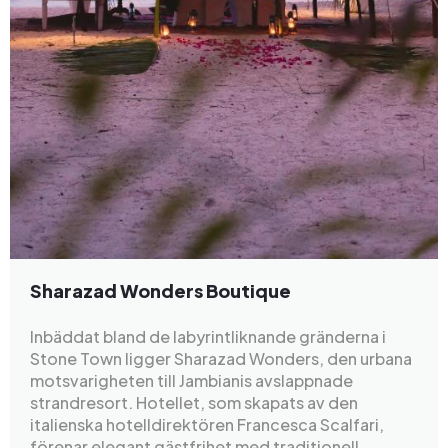
Sharazad Wonders Boutique
Inbäddat bland de labyrintliknande gränderna i
Stone Town ligger Sharazad Wonders, den urbana
motsvarigheten till Jambianis avslappnade
strandresort. Hotellet, som skapats av den
italienska hotelldirektören Francesca Scalfari,
förenar elegant gästfrihet med traditionell