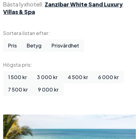
Bästa lyxhotell:
Zanzibar White Sand Luxury
Villas & Spa
Sortera listan efter:
Pris
Betyg
Prisvärdhet
Högsta pris:
1 500 kr
3 000 kr
4 500 kr
6 000 kr
7 500 kr
9 000 kr