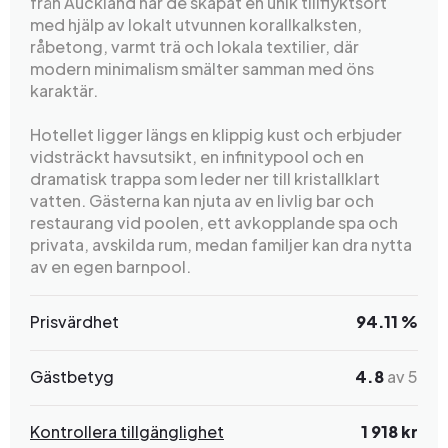
från Auckland har de skapat en unik tillflyktsort
med hjälp av lokalt utvunnen korallkalksten,
råbetong, varmt trä och lokala textilier, där
modern minimalism smälter samman med öns
karaktär.
Hotellet ligger längs en klippig kust och erbjuder
vidsträckt havsutsikt, en infinitypool och en
dramatisk trappa som leder ner till kristallklart
vatten. Gästerna kan njuta av en livlig bar och
restaurang vid poolen, ett avkopplande spa och
privata, avskilda rum, medan familjer kan dra nytta
av en egen barnpool.
Prisvärdhet
94.11 %
Gästbetyg
4.8
av 5
Kontrollera tillgänglighet
1 918 kr