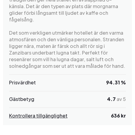
känsla. Det är den typen av plats där morgnarna
glider förbi långsamt till ljudet av kaffe och
fågelsång.
Det som verkligen utmärker hotellet är den varma
atmosfären och den vänliga personalen. Stranden
ligger nära, maten är färsk och allt rör sig i
Zanzibars underbart lugna takt. Perfekt för
resenärer som vill ha lugna dagar, salt luft och
solnedgångar som ser ut att vara målade för hand.
Prisvärdhet
94.31 %
Gästbetyg
4.7
av 5
Kontrollera tillgänglighet
636 kr