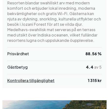
Resorten blandar swahiliskt arv med modern
komfort och erbjuder lokal inredning, moderna
bekvämligheter och gratis Wi-Fi. Gästerna kan
njuta av dykning, snorkling, kulturella utflykter och
besök i Jozani Forest för att se vilda djur.
Medelhavs-swahilisk mat serveras på en terrass
med utsikt över Indiska oceanen, vilket fulländar
resortens lugna och uppslukande öupplevelse.
Prisvärdhet
88.56 %
Gästbetyg
4.4
av 5
Kontrollera tillgänglighet
1 315 kr