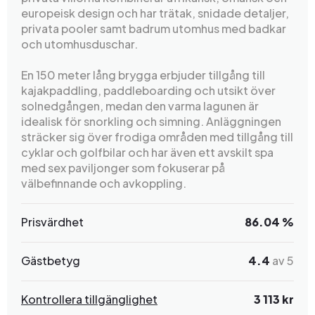
europeisk design och har trätak, snidade detaljer,
privata pooler samt badrum utomhus med badkar
och utomhusduschar.
En 150 meter lång brygga erbjuder tillgång till
kajakpaddling, paddleboarding och utsikt över
solnedgången, medan den varma lagunen är
idealisk för snorkling och simning. Anläggningen
sträcker sig över frodiga områden med tillgång till
cyklar och golfbilar och har även ett avskilt spa
med sex paviljonger som fokuserar på
välbefinnande och avkoppling.
Prisvärdhet
86.04 %
Gästbetyg
4.4
av 5
Kontrollera tillgänglighet
3 113 kr