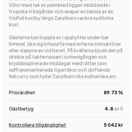
Villor med tak av palmblad ligger inbäddade i
tropiska trädgårdar och skapar en känsla av en
fridfull kustby längs Zanzibars vackra sydöstra
kust.
Gästerna kan koppla av i spahytter under bar
himmel, lära sig kitesurfa med erfarna instruktörer
eller slappna av vid havet. På kvällarna bjuds det på
drinkar på takterrassen i solnedgången och
kryddinspirerade middagar med rätter som
saffransmarinerade tigerräkor och doftande
fiskcurry som hyllar Zanzibars rika kulinariska arv.
Prisvärdhet
89.73 %
Gästbetyg
4.8
av 5
Kontrollera tillgänglighet
5 042 kr