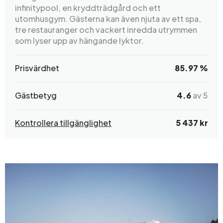
infinitypool, en kryddträdgård och ett
utomhusgym. Gästerna kan även njuta av ett spa,
tre restauranger och vackert inredda utrymmen
som lyser upp av hängande lyktor.
Prisvärdhet
85.97 %
Gästbetyg
4.6
av 5
Kontrollera tillgänglighet
5 437 kr