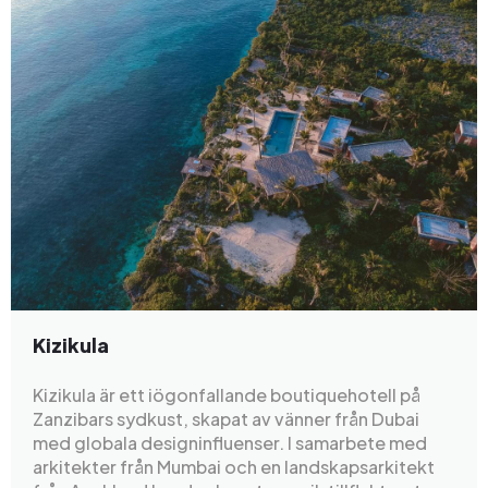
Kizikula
Kizikula är ett iögonfallande boutiquehotell på
Zanzibars sydkust, skapat av vänner från Dubai
med globala designinfluenser. I samarbete med
arkitekter från Mumbai och en landskapsarkitekt