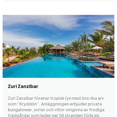
Zuri Zanzibar
Zuri Zanzibar förenar tropisk lyx med öns rika arv
som ”Kryddön”. Anläggningen erbjuder privata
bungalower, sviter och villor omgivna av frodiga
trädgårdar som leder ner till stranden förbi en