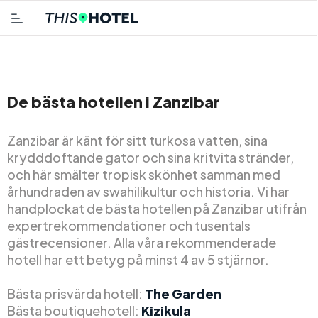
De bästa hotellen i Zanzibar
Zanzibar är känt för sitt turkosa vatten, sina
krydddoftande gator och sina kritvita stränder,
och här smälter tropisk skönhet samman med
århundraden av swahilikultur och historia. Vi har
handplockat de bästa hotellen på Zanzibar utifrån
expertrekommendationer och tusentals
gästrecensioner. Alla våra rekommenderade
hotell har ett betyg på minst 4 av 5 stjärnor.
Bästa prisvärda hotell:
The Garden
Bästa boutiquehotell:
Kizikula