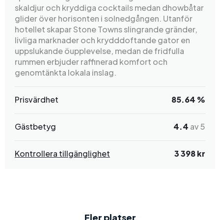
skaldjur och kryddiga cocktails medan dhowbåtar
glider över horisonten i solnedgången. Utanför
hotellet skapar Stone Towns slingrande gränder,
livliga marknader och krydddoftande gator en
uppslukande öupplevelse, medan de fridfulla
rummen erbjuder raffinerad komfort och
genomtänkta lokala inslag.
Prisvärdhet
85.64 %
Gästbetyg
4.4
av 5
Kontrollera tillgänglighet
3 398 kr
Fler platser