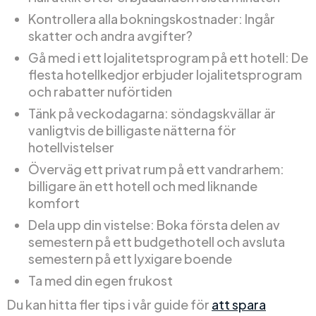
Kontrollera alla bokningskostnader: Ingår
skatter och andra avgifter?
Gå med i ett lojalitetsprogram på ett hotell: De
flesta hotellkedjor erbjuder lojalitetsprogram
och rabatter nuförtiden
Tänk på veckodagarna: söndagskvällar är
vanligtvis de billigaste nätterna för
hotellvistelser
Överväg ett privat rum på ett vandrarhem:
billigare än ett hotell och med liknande
komfort
Dela upp din vistelse: Boka första delen av
semestern på ett budgethotell och avsluta
semestern på ett lyxigare boende
Ta med din egen frukost
Du kan hitta fler tips i vår guide för
att spara