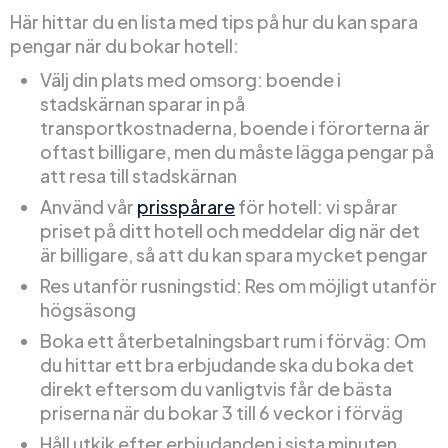
Här hittar du en lista med tips på hur du kan spara
pengar när du bokar hotell:
Välj din plats med omsorg: boende i
stadskärnan sparar in på
transportkostnaderna, boende i förorterna är
oftast billigare, men du måste lägga pengar på
att resa till stadskärnan
Använd vår
prisspårare
för hotell: vi spårar
priset på ditt hotell och meddelar dig när det
är billigare, så att du kan spara mycket pengar
Res utanför rusningstid: Res om möjligt utanför
högsäsong
Boka ett återbetalningsbart rum i förväg: Om
du hittar ett bra erbjudande ska du boka det
direkt eftersom du vanligtvis får de bästa
priserna när du bokar 3 till 6 veckor i förväg
Håll utkik efter erbjudanden i sista minuten