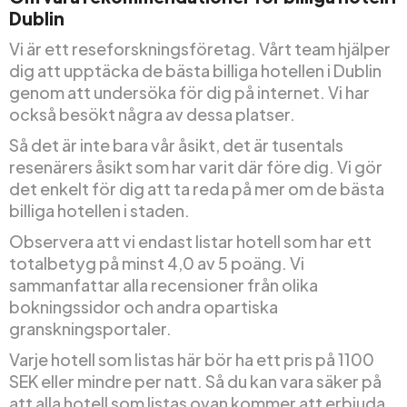
Dublin
Vi är ett reseforskningsföretag. Vårt team hjälper
dig att upptäcka de bästa billiga hotellen i Dublin
genom att undersöka för dig på internet. Vi har
också besökt några av dessa platser.
Så det är inte bara vår åsikt, det är tusentals
resenärers åsikt som har varit där före dig. Vi gör
det enkelt för dig att ta reda på mer om de bästa
billiga hotellen i staden.
Observera att vi endast listar hotell som har ett
totalbetyg på minst 4,0 av 5 poäng. Vi
sammanfattar alla recensioner från olika
bokningssidor och andra opartiska
granskningsportaler.
Varje hotell som listas här bör ha ett pris på 1100
SEK eller mindre per natt. Så du kan vara säker på
att alla hotell som listas ovan kommer att erbjuda