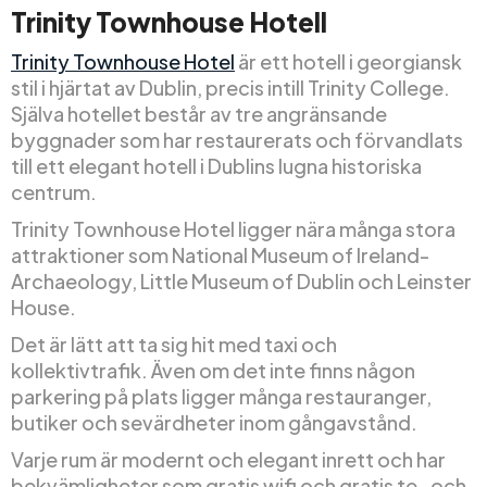
Trinity Townhouse Hotell
Trinity Townhouse Hotel
är ett hotell i georgiansk
stil i hjärtat av Dublin, precis intill Trinity College.
Själva hotellet består av tre angränsande
byggnader som har restaurerats och förvandlats
till ett elegant hotell i Dublins lugna historiska
centrum.
Trinity Townhouse Hotel ligger nära många stora
attraktioner som National Museum of Ireland-
Archaeology, Little Museum of Dublin och Leinster
House.
Det är lätt att ta sig hit med taxi och
kollektivtrafik. Även om det inte finns någon
parkering på plats ligger många restauranger,
butiker och sevärdheter inom gångavstånd.
Varje rum är modernt och elegant inrett och har
bekvämligheter som gratis wifi och gratis te- och