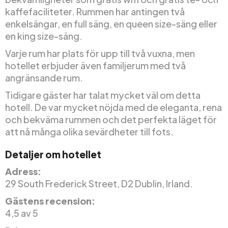
kaffefaciliteter. Rummen har antingen två
enkelsängar, en full säng, en queen size-säng eller
en king size-säng.
Varje rum har plats för upp till två vuxna, men
hotellet erbjuder även familjerum med två
angränsande rum.
Tidigare gäster har talat mycket väl om detta
hotell. De var mycket nöjda med de eleganta, rena
och bekväma rummen och det perfekta läget för
att nå många olika sevärdheter till fots.
Detaljer om hotellet
Adress:
29 South Frederick Street, D2 Dublin, Irland.
Gästens recension:
4,5 av 5