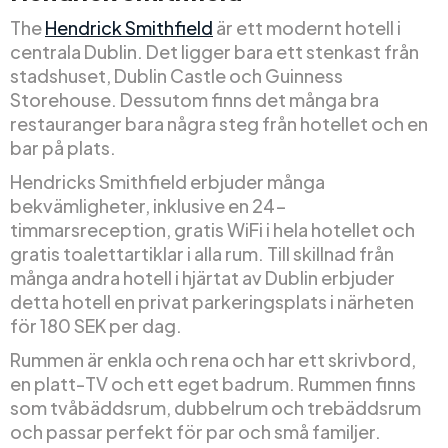
The
Hendrick Smithfield
är ett modernt hotell i
centrala Dublin. Det ligger bara ett stenkast från
stadshuset, Dublin Castle och Guinness
Storehouse. Dessutom finns det många bra
restauranger bara några steg från hotellet och en
bar på plats.
Hendricks Smithfield erbjuder många
bekvämligheter, inklusive en 24-
timmarsreception, gratis WiFi i hela hotellet och
gratis toalettartiklar i alla rum. Till skillnad från
många andra hotell i hjärtat av Dublin erbjuder
detta hotell en privat parkeringsplats i närheten
för 180 SEK per dag.
Rummen är enkla och rena och har ett skrivbord,
en platt-TV och ett eget badrum. Rummen finns
som tvåbäddsrum, dubbelrum och trebäddsrum
och passar perfekt för par och små familjer.