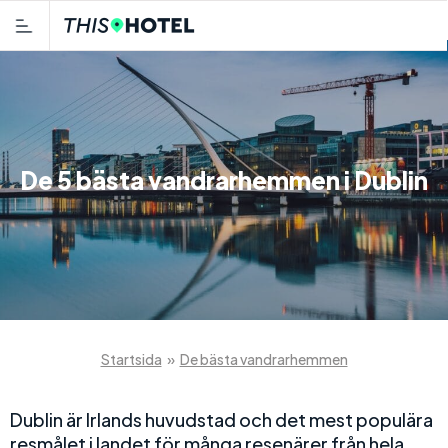
De 5 bästa vandrarhemmen i Dublin
Startsida
»
De bästa vandrarhemmen
Dublin är Irlands huvudstad och det mest populära
resmålet i landet för många resenärer från hela