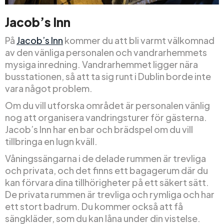
Jacob’s Inn
På
Jacob’s Inn
kommer du att bli varmt välkomnad
av den vänliga personalen och vandrarhemmets
mysiga inredning. Vandrarhemmet ligger nära
busstationen, så att ta sig runt i Dublin borde inte
vara något problem.
Om du vill utforska området är personalen vänlig
nog att organisera vandringsturer för gästerna.
Jacob’s Inn har en bar och brädspel om du vill
tillbringa en lugn kväll.
Våningssängarna i de delade rummen är trevliga
och privata, och det finns ett bagagerum där du
kan förvara dina tillhörigheter på ett säkert sätt.
De privata rummen är trevliga och rymliga och har
ett stort badrum. Du kommer också att få
sängkläder, som du kan låna under din vistelse.