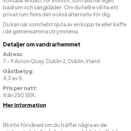
sovsalar endast för kvinnor, som alla har eget
badrum och sängkläder. Om du hellre vill ha ett
privat rum finns det också alternativ för dig.
Du kan när som helst njuta av en kopp te eller kaffe
i de gemensamma utrymmena.
Detaljer om vandrarhemmet
Adress:
7 – 9 Aston Quay, Dublin 2, Dublin, Irland.
Gästbetyg:
4,3 av 5.
Pris per natt:
från 250 SEK.
Mer information
Bli inte förvånad om du träffar några av de