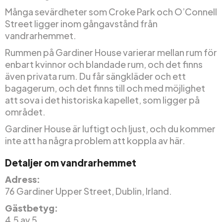
Många sevärdheter som Croke Park och O’Connell
Street ligger inom gångavstånd från
vandrarhemmet.
Rummen på Gardiner House varierar mellan rum för
enbart kvinnor och blandade rum, och det finns
även privata rum. Du får sängkläder och ett
bagagerum, och det finns till och med möjlighet
att sova i det historiska kapellet, som ligger på
området.
Gardiner House är luftigt och ljust, och du kommer
inte att ha några problem att koppla av här.
Detaljer om vandrarhemmet
Adress:
76 Gardiner Upper Street, Dublin, Irland.
Gästbetyg:
4,5 av 5.