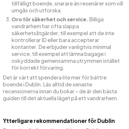
tillfälligt boende, snarare än resenärer som vill
umgås och utforska.
Oro för säkerhet och service.
Billiga
vandrarhem har ofta slappa
säkerhetsåtgärder, till exempel att de inte
kontrollerar ID eller bara accepterar
kontanter. De erbjuder vanligtvis minimal
service, till exempel att lämna bagage i
oskyddade gemensamma utrymmen istället
för korrekt förvaring.
Det är värt att spendera lite mer för bättre
boende i Dublin. Läs alltid de senaste
recensionerna innan du bokar – de är den bästa
guiden till det aktuella läget på ett vandrarhem.
Ytterligare rekommendationer för Dublin