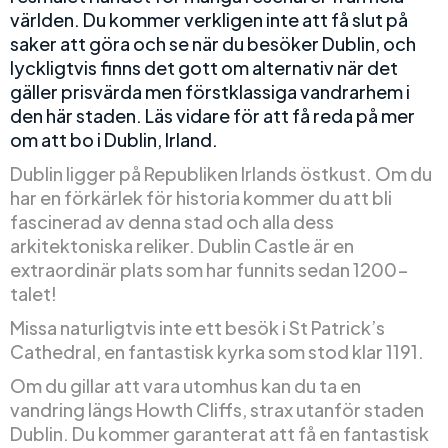
världen. Du kommer verkligen inte att få slut på
saker att göra och se när du besöker Dublin, och
lyckligtvis finns det gott om alternativ när det
gäller prisvärda men förstklassiga vandrarhem i
den här staden. Läs vidare för att få reda på mer
om att bo i Dublin, Irland.
Dublin ligger på Republiken Irlands östkust. Om du
har en förkärlek för historia kommer du att bli
fascinerad av denna stad och alla dess
arkitektoniska reliker. Dublin Castle är en
extraordinär plats som har funnits sedan 1200-
talet!
Missa naturligtvis inte ett besök i St Patrick’s
Cathedral, en fantastisk kyrka som stod klar 1191.
Om du gillar att vara utomhus kan du ta en
vandring längs Howth Cliffs, strax utanför staden
Dublin. Du kommer garanterat att få en fantastisk