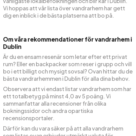
vänligaste lokalbefolkningen och blir kär i Dublin.
Vi hoppas att vår lista över vandrarhem har gett
dig en inblick i de bästa platserna att bo på.
Om våra rekommendationer för vandrarhem i
Dublin
Är du en ensam resenär som letar efter ett privat
rum? Eller en backpacker som reser i grupp och vill
bo i ett billigt och mysigt sovsal? Ovan hittar du de
bästa vandrarhemmen i Dublin för alla dina behov.
Observera att vi endast listar vandrarhem som har
ett totalbetyg på minst 4,0 av 5 poäng. Vi
sammanfattar alla recensioner från olika
bokningssidor och andra opartiska
recensionsportaler.
Därför kan du vara säker på att alla vandrarhem
som listas ovan erbjuder utmärkt valuta för