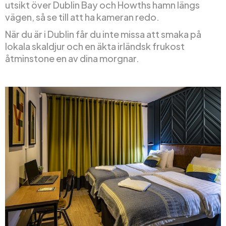
utsikt över Dublin Bay och Howths hamn längs
vägen, så se till att ha kameran redo.
När du är i Dublin får du inte missa att smaka på
lokala skaldjur och en äkta irländsk frukost
åtminstone en av dina morgnar.