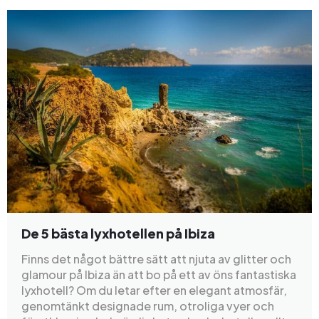
De 5 bästa lyxhotellen på Ibiza
Finns det något bättre sätt att njuta av glitter och
glamour på Ibiza än att bo på ett av öns fantastiska
lyxhotell? Om du letar efter en elegant atmosfär,
genomtänkt designade rum, otroliga vyer och