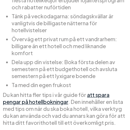
flesta hotellkedjor erbjuder lojalitetsprogram
och rabatter nuförtiden
Tänk på veckodagarna: söndagskvällar är
vanligtvis de billigaste nätterna för
hotellvistelser
Överväg ett privat rum på ett vandrarhem:
billigare än ett hotell och med liknande
komfort
Dela upp din vistelse: Boka första delen av
semestern på ett budgethotell och avsluta
semestern på ett lyxigare boende
Ta med din egen frukost
Du kan hitta fler tips i vår guide för
att spara
pengar på hotellbokningar
. Den innehåller en lista
med tips om när du ska boka hotell, vilka verktyg
du kan använda och vad du annars kan göra för att
hitta ditt favorithotell till ett överkomligt pris.