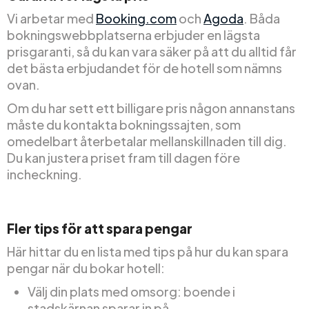
Vi arbetar med
Booking.com
och
Agoda
. Båda
bokningswebbplatserna erbjuder en lägsta
prisgaranti, så du kan vara säker på att du alltid får
det bästa erbjudandet för de hotell som nämns
ovan.
Om du har sett ett billigare pris någon annanstans
måste du kontakta bokningssajten, som
omedelbart återbetalar mellanskillnaden till dig.
Du kan justera priset fram till dagen före
incheckning.
Fler tips för att spara pengar
Här hittar du en lista med tips på hur du kan spara
pengar när du bokar hotell:
Välj din plats med omsorg: boende i
stadskärnan sparar in på