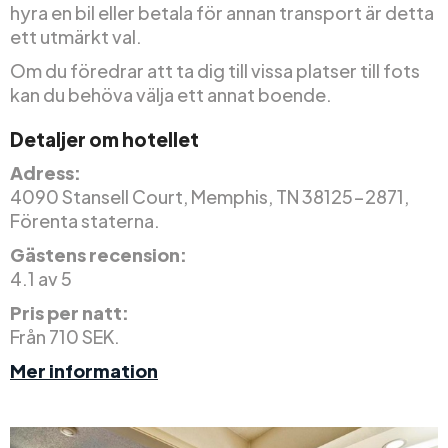
hyra en bil eller betala för annan transport är detta
ett utmärkt val.
Om du föredrar att ta dig till vissa platser till fots
kan du behöva välja ett annat boende.
Detaljer om hotellet
Adress:
4090 Stansell Court, Memphis, TN 38125-2871,
Förenta staterna.
Gästens recension:
4.1 av 5
Pris per natt:
Från 710 SEK.
Mer information