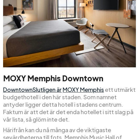
MOXY Memphis Downtown
DowntownSlutligen är
MOXY Memphis
ett utmärkt
budgethotell i den här staden. Som namnet
antyder ligger detta hotell i stadens centrum.
Faktum är att det är det enda hotellet i sitt slag på
vår lista, så glöm inte det.
Härifrån kan du nå många av de viktigaste
sevärdheterna till fots. Memphis Music Hall of