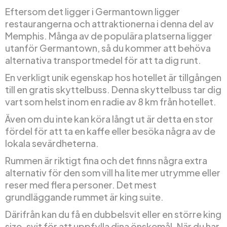
Eftersom det ligger i Germantown ligger
restaurangerna och attraktionerna i denna del av
Memphis. Många av de populära platserna ligger
utanför Germantown, så du kommer att behöva
alternativa transportmedel för att ta dig runt.
En verkligt unik egenskap hos hotellet är tillgången
till en gratis skyttelbuss. Denna skyttelbuss tar dig
vart som helst inom en radie av 8 km från hotellet.
Även om du inte kan köra långt ut är detta en stor
fördel för att ta en kaffe eller besöka några av de
lokala sevärdheterna.
Rummen är riktigt fina och det finns några extra
alternativ för den som vill ha lite mer utrymme eller
reser med flera personer. Det mest
grundläggande rummet är king suite.
Därifrån kan du få en dubbelsvit eller en större king
size-svit för att uppfylla dina önskemål. När du har