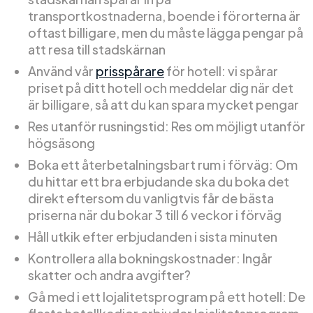
transportkostnaderna, boende i förorterna är
oftast billigare, men du måste lägga pengar på
att resa till stadskärnan
Använd vår
prisspårare
för hotell: vi spårar
priset på ditt hotell och meddelar dig när det
är billigare, så att du kan spara mycket pengar
Res utanför rusningstid: Res om möjligt utanför
högsäsong
Boka ett återbetalningsbart rum i förväg: Om
du hittar ett bra erbjudande ska du boka det
direkt eftersom du vanligtvis får de bästa
priserna när du bokar 3 till 6 veckor i förväg
Håll utkik efter erbjudanden i sista minuten
Kontrollera alla bokningskostnader: Ingår
skatter och andra avgifter?
Gå med i ett lojalitetsprogram på ett hotell: De