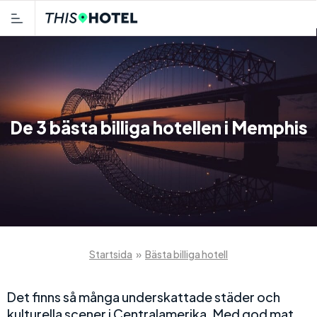
De 3 bästa billiga hotellen i Memphis
Startsida
»
Bästa billiga hotell
Det finns så många underskattade städer och
kulturella scener i Centralamerika. Med god mat,