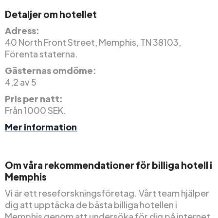
Detaljer om hotellet
Adress:
40 North Front Street, Memphis, TN 38103,
Förenta staterna.
Gästernas omdöme:
4,2 av 5
Pris per natt:
Från 1000 SEK.
Mer information
Om våra rekommendationer för billiga hotell i
Memphis
Vi är ett reseforskningsföretag. Vårt team hjälper
dig att upptäcka de bästa billiga hotellen i
Memphis genom att undersöka för dig på internet.