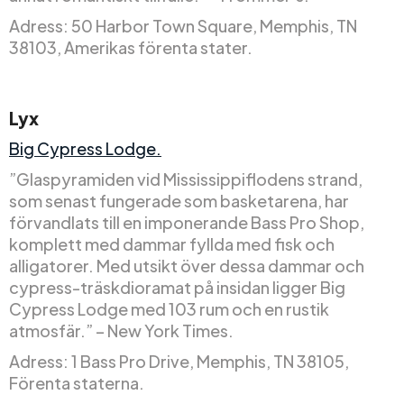
Adress: 50 Harbor Town Square, Memphis, TN
38103, Amerikas förenta stater.
Lyx
Big Cypress Lodge.
”Glaspyramiden vid Mississippiflodens strand,
som senast fungerade som basketarena, har
förvandlats till en imponerande Bass Pro Shop,
komplett med dammar fyllda med fisk och
alligatorer. Med utsikt över dessa dammar och
cypress-träskdioramat på insidan ligger Big
Cypress Lodge med 103 rum och en rustik
atmosfär.” – New York Times.
Adress: 1 Bass Pro Drive, Memphis, TN 38105,
Förenta staterna.