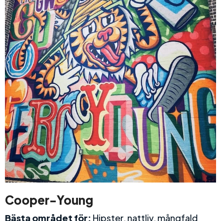
Cooper-Young
Bästa området för:
Hipster, nattliv, mångfald