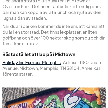
Den andra stora fokuspunkten i Midtown är
Overton Park. Det är en fantastisk offentlig park
där man kan koppla av, äta lunch och njuta av den
lugna sidan av staden.
När du är i parken kommer du inte ens att känna att
du är i en storstad. Det finns lekplatser, en liten
golfbana och över 100 hektar skog som du och din
familj kan njuta av.
Bästa stället att bo på i Midtown
Holiday Inn Express Memphis
. Adress: 1180 Union
Avenue, Midtown, Memphis, TN 38104, Amerikas
förenta stater.