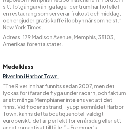
sitt fotgängarvänliga läge i centrum har hotellet
en restaurang som serverar frukost och middag,
och erbjuder gratis kaffe i lobbyn när som helst.” –
New York Times.
Adress: 179 Madison Avenue, Memphis, 38103,
Amerikas förenta stater.
Medelklass
River Inn i Harbor Town.
”The River Inn har funnits sedan 2007, men det
lyckas fortfarande flyga under radarn, och faktum
är att många Memphianer inte ens vet att det
finns. Vid flodens strand, i yuppieområdet Harbor
Town, känns detta boutiquehotell väldigt
europeiskt: det är perfekt för en årsdag eller ett
annat romantiskt tillfälle.” – Frommer’s.