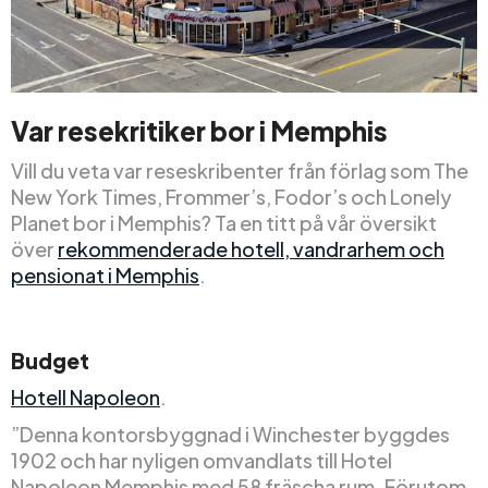
Var resekritiker
bor
i Memphis
Vill du veta var reseskribenter från förlag som The
New York Times, Frommer’s, Fodor’s och Lonely
Planet bor i Memphis? Ta en titt på vår översikt
över
rekommenderade hotell, vandrarhem och
pensionat i Memphis
.
Budget
Hotell Napoleon
.
”Denna kontorsbyggnad i Winchester byggdes
1902 och har nyligen omvandlats till Hotel
Napoleon Memphis med 58 fräscha rum. Förutom