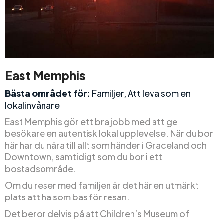
East Memphis
Bästa området för:
Familjer, Att leva som en
lokalinvånare
East Memphis gör ett bra jobb med att ge
besökare en autentisk lokal upplevelse. När du bor
här har du nära till allt som händer i Graceland och
Downtown, samtidigt som du bor i ett
bostadsområde.
Om du reser med familjen är det här en utmärkt
plats att ha som bas för resan.
Det beror delvis på att Children’s Museum of