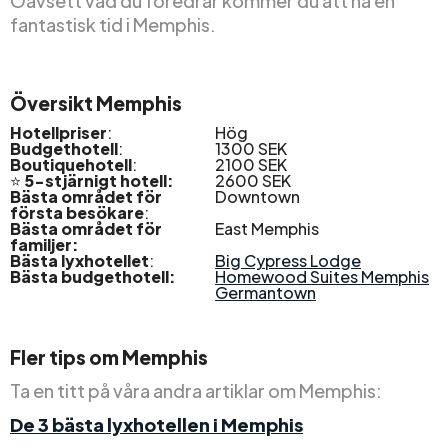
Oavsett vad du föredrar kommer du att ha en
fantastisk tid i Memphis.
Översikt Memphis
Hotellpriser
:
Hög
Budgethotell
:
1300 SEK
Boutiquehotell
:
2100 SEK
⭐
5-stjärnigt hotell:
2600 SEK
Bästa området för
Downtown
första besökare
:
Bästa området för
East Memphis
familjer:
Bästa lyxhotellet
:
Big Cypress Lodge
Bästa budgethotell:
Homewood Suites Memphis
Germantown
Fler tips om Memphis
Ta en titt på våra andra artiklar om Memphis:
De 3 bästa lyxhotellen i Memphis