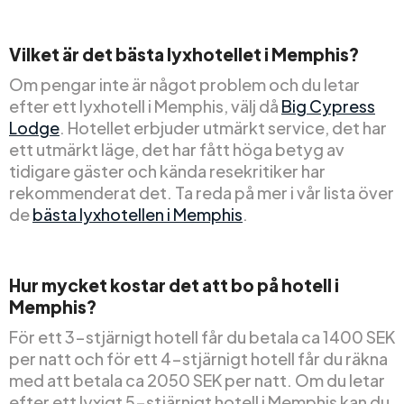
Vilket är det bästa lyxhotellet i Memphis?
Om pengar inte är något problem och du letar
efter ett lyxhotell i Memphis, välj då
Big Cypress
Lodge
. Hotellet erbjuder utmärkt service, det har
ett utmärkt läge, det har fått höga betyg av
tidigare gäster och kända resekritiker har
rekommenderat det. Ta reda på mer i vår lista över
de
bästa lyxhotellen i Memphis
.
Hur mycket kostar det att bo på hotell i
Memphis?
För ett 3-stjärnigt hotell får du betala ca 1400 SEK
per natt och för ett 4-stjärnigt hotell får du räkna
med att betala ca 2050 SEK per natt. Om du letar
efter ett lyxigt 5-stjärnigt hotell i Memphis kan du