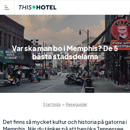
Var ska man bo i Memphis? De 5
bästa stadsdelarna
Startsida
»
Reseguider
Det finns så mycket kultur och historia på gatorna i
Memphis. När du tänker på att besöka Tennessee