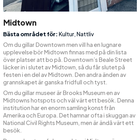
Midtown
Bästa området för:
Kultur, Nattliv
Om du gillar Downtown men vill ha en lugnare
upplevelse bör Midtown finnas med på din lista
över platser att bo på. Downtown’s Beale Street
läcker in i slutet av Midtown, så du får slutet på
festen i en del av Midtown. Den andra änden av
grannskapet är ganska fridfull och tyst.
Om du gillar museer är Brooks Museum en av
Midtowns hotspots och väl värt ett besök. Denna
institution har en enorm samling konst från
Amerika och Europa. Det hamnar ofta i skuggan av
National Civil Rights Museum, men är ändå värt ett
besök.