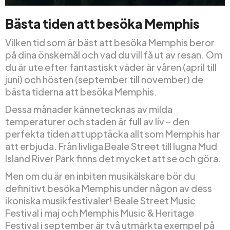
Bästa tiden att besöka Memphis
Vilken tid som är bäst att besöka Memphis beror
på dina önskemål och vad du vill få ut av resan. Om
du är ute efter fantastiskt väder är våren (april till
juni) och hösten (september till november) de
bästa tiderna att besöka Memphis.
Dessa månader kännetecknas av milda
temperaturer och staden är full av liv – den
perfekta tiden att upptäcka allt som Memphis har
att erbjuda. Från livliga Beale Street till lugna Mud
Island River Park finns det mycket att se och göra.
Men om du är en inbiten musikälskare bör du
definitivt besöka Memphis under någon av dess
ikoniska musikfestivaler! Beale Street Music
Festival i maj och Memphis Music & Heritage
Festival i september är två utmärkta exempel på