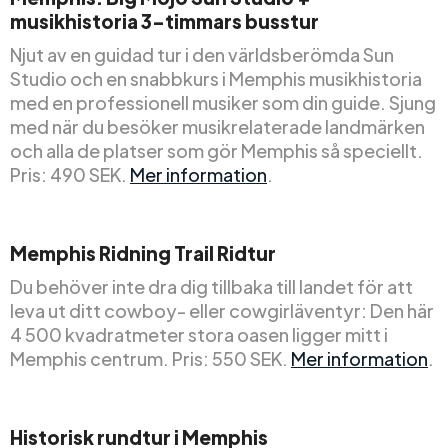
musikhistoria 3-timmars busstur
Njut av en guidad tur i den världsberömda Sun
Studio och en snabbkurs i Memphis musikhistoria
med en professionell musiker som din guide. Sjung
med när du besöker musikrelaterade landmärken
och alla de platser som gör Memphis så speciellt.
Pris: 490 SEK.
Mer information
.
Memphis Ridning Trail Ridtur
Du behöver inte dra dig tillbaka till landet för att
leva ut ditt cowboy- eller cowgirläventyr: Den här
4 500 kvadratmeter stora oasen ligger mitt i
Memphis centrum. Pris: 550 SEK.
Mer information
.
Historisk rundtur i Memphis