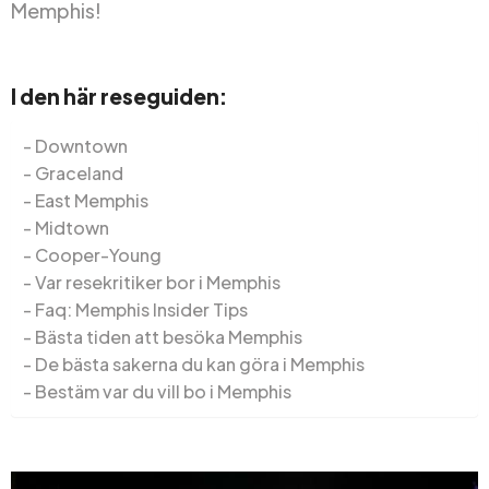
Memphis!
I den här reseguiden:
Downtown
Graceland
East Memphis
Midtown
Cooper-Young
Var resekritiker bor i Memphis
Faq: Memphis Insider Tips
Bästa tiden att besöka Memphis
De bästa sakerna du kan göra i Memphis
Bestäm var du vill bo i Memphis