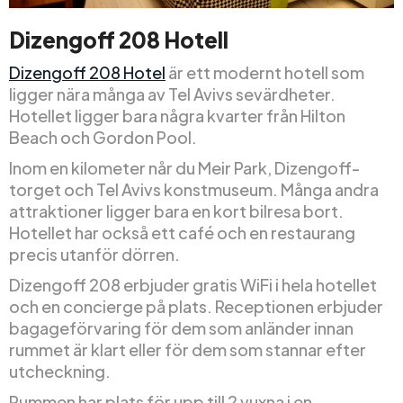
Dizengoff 208 Hotell
Dizengoff 208 Hotel
är ett modernt hotell som
ligger nära många av Tel Avivs sevärdheter.
Hotellet ligger bara några kvarter från Hilton
Beach och Gordon Pool.
Inom en kilometer når du Meir Park, Dizengoff-
torget och Tel Avivs konstmuseum. Många andra
attraktioner ligger bara en kort bilresa bort.
Hotellet har också ett café och en restaurang
precis utanför dörren.
Dizengoff 208 erbjuder gratis WiFi i hela hotellet
och en concierge på plats. Receptionen erbjuder
bagageförvaring för dem som anländer innan
rummet är klart eller för dem som stannar efter
utcheckning.
Rummen har plats för upp till 2 vuxna i en