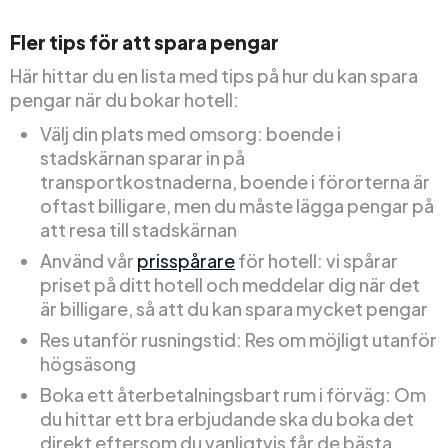
Fler tips för att spara pengar
Här hittar du en lista med tips på hur du kan spara
pengar när du bokar hotell:
Välj din plats med omsorg: boende i
stadskärnan sparar in på
transportkostnaderna, boende i förorterna är
oftast billigare, men du måste lägga pengar på
att resa till stadskärnan
Använd vår
prisspårare
för hotell: vi spårar
priset på ditt hotell och meddelar dig när det
är billigare, så att du kan spara mycket pengar
Res utanför rusningstid: Res om möjligt utanför
högsäsong
Boka ett återbetalningsbart rum i förväg: Om
du hittar ett bra erbjudande ska du boka det
direkt eftersom du vanligtvis får de bästa