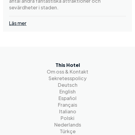
antal andra fantastiska attraktioner och
sevärdheter i staden.
Läs mer
This Hotel
Om oss & Kontakt
Sekretesspolicy
Deutsch
English
Español
Français
Italiano
Polski
Nederlands
Türkçe