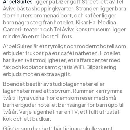
Arbel Suites
ligger på Dizengoff Street, ett av Tel
Avivs bästa shoppingkvarter. Stranden ligger bara
tio minuters promenad bort, och kaféer ligger
bara några steg från hotellet. Kikar Ha-Medina,
Cameri-teatern och Tel Avivs konstmuseum ligger
mindre än en mil bort till fots.
Arbel Suites är ett rymligt och modernt hotell som
erbjuder frukost på ett café i närheten. Hotellet
har även tvättmöjligheter, ett affärscenter med
fax och kopiator samt gratis WiFi. Bilparkering
erbjuds mot en extra avgift.
Boendet består av studiolägenheter eller
lägenheter med ett sovrum. Rummen kan rymma
två till fyra vuxna. För dem som reser med små
barn erbjuder hotellet barnsängar för barn upp till
två år. Varje lägenhet har en TV, ett fullt utrustat
kök och ett badkar.
Gäster som har bott här tidigare skulle varmt