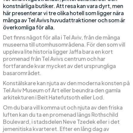
konstnärliga butiker. Att resa kan vara dyrt, men
här presenterar vi tre olika hotell som ligger nära
många av Tel Avivs huvudattraktioner och som är
överkomliga för alla.
Det finns något för alla i Tel Aviv, från de många
museerna till utomhusområdena. För den som vill
uppleva lite historia ligger Jaffa bara en kort
promenad från Tel Avivs centrum och har
fortfarande kvar mycket av det ursprungliga
basarområdet.
Konstälskare kan njuta av den moderna konsten på
Tel Aviv Museum of Art eller beundra den gamla
arkitekturen i Beit Hatefutsoth eller Lod.
Om du bara vill komma ut och njuta av den friska
luften kan du ta en promenad längs Rothschild
Boulevard, i stadsdelen Neve Tzedek eller i det
jemenitiska kvarteret. Efter en lång dag av