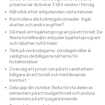
priserna när du bokar 3 till 6 veckor i förväg
Håll utkik efter erbjudanden i sista minuten
Kontrollera alla bokningskostnader: Ingår
skatter och andra avgifter?
Gå med i ett lojalitetsprogram på ett hotell: De
flesta hotellkedjor erbjuder lojalitetsprogram
och rabatter nuförtiden
Tänk på veckodagarna: söndagskvällar är
vanligtvis de billigaste nätterna för
hotellvistelser
Överväg ett privat rum på ett vandrarhem:
billigare än ett hotell och med liknande
komfort
Dela upp din vistelse: Boka första delen av
semestern på ett budgethotell och avsluta
semestern på ett lyxigare boende