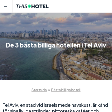
De 3 bästa billiga hotellen i Tel Aviv
Startsida
»
Bästa billiga hotell
Tel Aviv, en stad vid Israels medelhavskust, är känd
för sina livliga stränder, pittoreska kaféer och