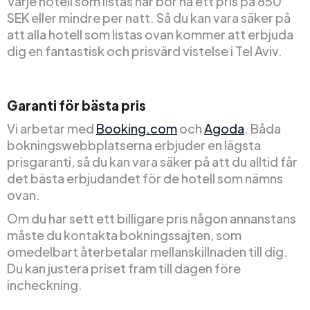
Varje hotell som listas här bör ha ett pris på 850
SEK eller mindre per natt. Så du kan vara säker på
att alla hotell som listas ovan kommer att erbjuda
dig en fantastisk och prisvärd vistelse i Tel Aviv.
Garanti för bästa pris
Vi arbetar med
Booking.com
och
Agoda
. Båda
bokningswebbplatserna erbjuder en lägsta
prisgaranti, så du kan vara säker på att du alltid får
det bästa erbjudandet för de hotell som nämns
ovan.
Om du har sett ett billigare pris någon annanstans
måste du kontakta bokningssajten, som
omedelbart återbetalar mellanskillnaden till dig.
Du kan justera priset fram till dagen före
incheckning.