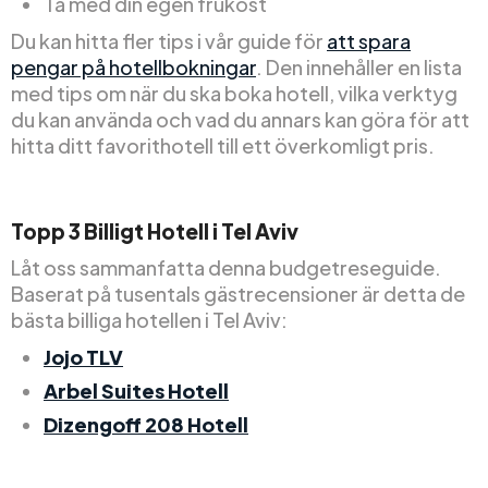
Ta med din egen frukost
Du kan hitta fler tips i vår guide för
att spara
pengar på hotellbokningar
. Den innehåller en lista
med tips om när du ska boka hotell, vilka verktyg
du kan använda och vad du annars kan göra för att
hitta ditt favorithotell till ett överkomligt pris.
Topp
3
Billigt
Hotell i Tel Aviv
Låt oss sammanfatta denna budgetreseguide.
Baserat på tusentals gästrecensioner är detta de
bästa billiga hotellen i Tel Aviv:
Jojo TLV
Arbel Suites Hotell
Dizengoff 208 Hotell