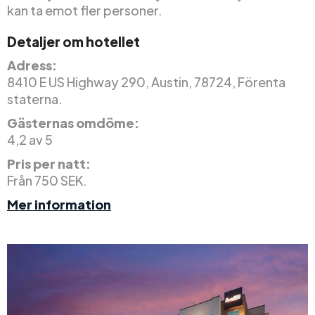
kan ta emot fler personer.
Detaljer om hotellet
Adress:
8410 E US Highway 290, Austin, 78724, Förenta
staterna.
Gästernas omdöme:
4,2 av 5
Pris per natt:
Från 750 SEK.
Mer information