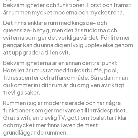
bekvämligheter och funktioner. Först och främst
är rummen mycket moderna och mycket rena.
Det finns enklare rum med kingsize- och
queensize-betyg, men det är studiorna och
sviterna som ger det verkliga värdet. För lite mer
pengar kan du unna dig en lyxig upplevelse genom
att uppgradera till en svit.
Bekvämligheterna är en annan central punkt.
Hotellet är utrustat med frukostbuffé, pool,
fitnesscenter och affärsområde. Så redan innan
du kommer in i ditt rum är du omgiven av riktigt
trevliga saker.
Rummen i sig är moderniserade och har några
funktioner som ger mervärde till inträdespriset.
Gratis wifi, en trevlig TV, gott om toalettartiklar
och mycket mer finns i även de mest
grundläggande rummen.