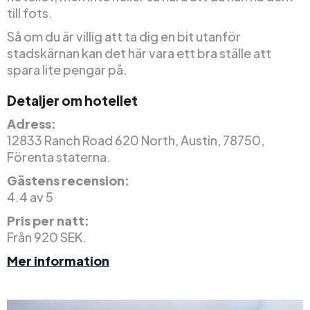
till fots.
Så om du är villig att ta dig en bit utanför
stadskärnan kan det här vara ett bra ställe att
spara lite pengar på.
Detaljer om hotellet
Adress:
12833 Ranch Road 620 North, Austin, 78750,
Förenta staterna.
Gästens recension:
4.4 av 5
Pris per natt:
Från 920 SEK.
Mer information