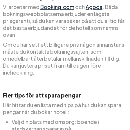
Vi arbetar med
Booking.com
och
Agoda
. Båda
bokningswebbplatserna erbjuder en lägsta
prisgaranti, så du kan vara säker på att du alltid får
det bästa erbjudandet för de hotell som nämns
ovan.
Om du har sett ett billigare pris någon annanstans
måste du kontakta bokningssajten, som
omedelbart återbetalar mellanskillnaden till dig.
Du kan justera priset fram till dagen före
incheckning.
Fler tips för att spara pengar
Här hittar du en lista med tips på hur du kan spara
pengar när du bokar hotell:
Välj din plats med omsorg: boende i
stadskärnan sparar in på