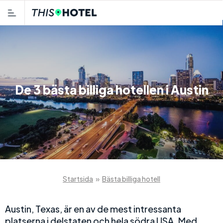
De 3 bästa billiga hotellen i Austin
Startsida
»
Bästa billiga hotell
Austin, Texas, är en av de mest intressanta
platserna i delstaten och hela södra USA. Med