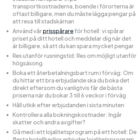
transportkostnaderna, boende i förorterna är
oftast billigare, men du måste lägga pengar på
att resa till stadskärnan
Använd vår
prisspårare
för hotell: vi spårar
priset på ditt hotell och meddelar dig när det
är billigare, så att du kan spara mycket pengar
Res utanför rusningstid: Res om möjligt utanför
högsäsong
Boka ett återbetalningsbart rum i förväg: Om
du hittar ett bra erbjudande ska du boka det
direkt eftersom du vanligtvis får de bästa
priserna när du bokar 3 till 6 veckor i förväg
Håll utkik efter erbjudanden i sista minuten
Kontrollera alla bokningskostnader: Ingår
skatter och andra avgifter?
Gå med i ett lojalitetsprogram på ett hotell: De
flesta hotellkedjor erbjuder lojalitetsprogram