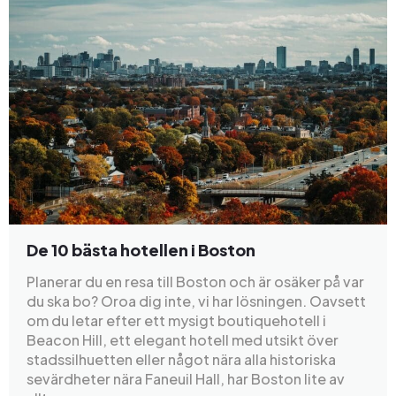
De 10 bästa hotellen i Boston
Planerar du en resa till Boston och är osäker på var
du ska bo? Oroa dig inte, vi har lösningen. Oavsett
om du letar efter ett mysigt boutiquehotell i
Beacon Hill, ett elegant hotell med utsikt över
stadssilhuetten eller något nära alla historiska
sevärdheter nära Faneuil Hall, har Boston lite av