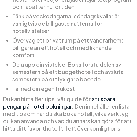
och rabatter nuförtiden
Tänk på veckodagarna: söndagskvällar är
vanligtvis de billigaste nätterna för
hotellvistelser
Överväg ett privat rum på ett vandrarhem:
billigare än ett hotell och med liknande
komfort
Dela upp din vistelse: Boka första delen av
semestern på ett budgethotell och avsluta
semestern på ett lyxigare boende
Ta med din egen frukost
Du kan hitta fler tips i vår guide för
att spara
pengar på hotellbokningar
. Den innehåller en lista
med tips om när du ska boka hotell, vilka verktyg
du kan använda och vad du annars kan göra för att
hitta ditt favorithotell till ett överkomligt pris.