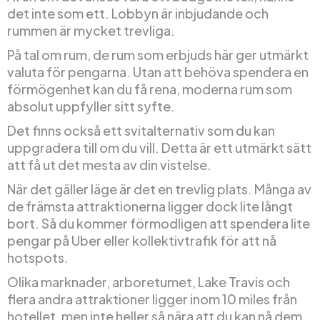
det inte som ett. Lobbyn är inbjudande och
rummen är mycket trevliga.
På tal om rum, de rum som erbjuds här ger utmärkt
valuta för pengarna. Utan att behöva spendera en
förmögenhet kan du få rena, moderna rum som
absolut uppfyller sitt syfte.
Det finns också ett svitalternativ som du kan
uppgradera till om du vill. Detta är ett utmärkt sätt
att få ut det mesta av din vistelse.
När det gäller läge är det en trevlig plats. Många av
de främsta attraktionerna ligger dock lite långt
bort. Så du kommer förmodligen att spendera lite
pengar på Uber eller kollektivtrafik för att nå
hotspots.
Olika marknader, arboretumet, Lake Travis och
flera andra attraktioner ligger inom 10 miles från
hotellet, men inte heller så nära att du kan nå dem