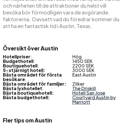
och närheten till de attraktioner du helst vill
besöka bör förmodligen vara de avgörande
faktorerna. Oavsett vad du föredrar kommer du
att ha en fantastisk tid i Austin, Texas.
Översikt över Austin
Hotellpriser
:
Hög
Budgethotell
:
1450 SEK
Boutiquehotell
:
2200 SEK
5-stjärnigt hotell:
3000 SEK
Bästa området för första
East Austin
besökare
:
Bästa området för familjer:
Zilker
Bästa lyxhotellet
:
The Driskill
Bästa boutiquehotell:
Hotell San Jose
Bästa budgethotell:
Courtyard Austin by
Marriott
Fler tips om Austin