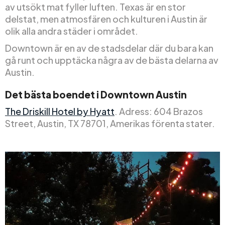
av utsökt mat fyller luften. Texas är en stor
delstat, men atmosfären och kulturen i Austin är
olik alla andra städer i området.
Downtown är en av de stadsdelar där du bara kan
gå runt och upptäcka några av de bästa delarna av
Austin.
Det bästa boendet i Downtown Austin
The Driskill Hotel by Hyatt
. Adress: 604 Brazos
Street, Austin, TX 78701, Amerikas förenta stater.