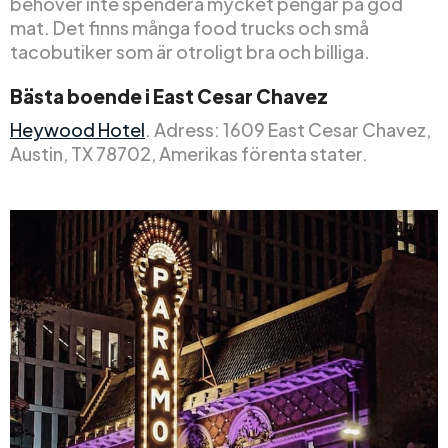
behöver inte spendera mycket pengar på god
mat. Det finns många food trucks och små
tacobutiker som är otroligt bra och billiga.
Bästa boende i East Cesar Chavez
Heywood Hotel
. Adress: 1609 East Cesar Chavez,
Austin, TX 78702, Amerikas förenta stater.