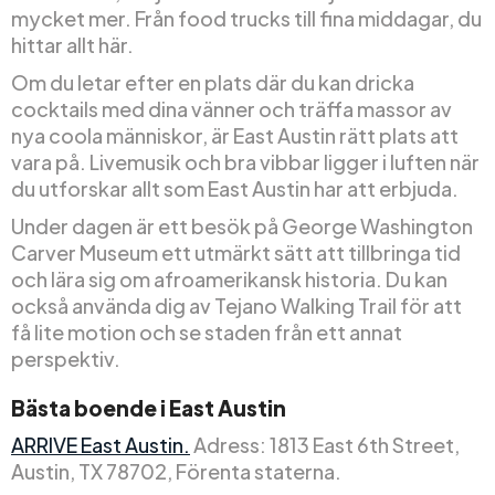
mycket mer. Från food trucks till fina middagar, du
hittar allt här.
Om du letar efter en plats där du kan dricka
cocktails med dina vänner och träffa massor av
nya coola människor, är East Austin rätt plats att
vara på. Livemusik och bra vibbar ligger i luften när
du utforskar allt som East Austin har att erbjuda.
Under dagen är ett besök på George Washington
Carver Museum ett utmärkt sätt att tillbringa tid
och lära sig om afroamerikansk historia. Du kan
också använda dig av Tejano Walking Trail för att
få lite motion och se staden från ett annat
perspektiv.
Bästa boende i East Austin
ARRIVE East Austin.
Adress: 1813 East 6th Street,
Austin, TX 78702, Förenta staterna.