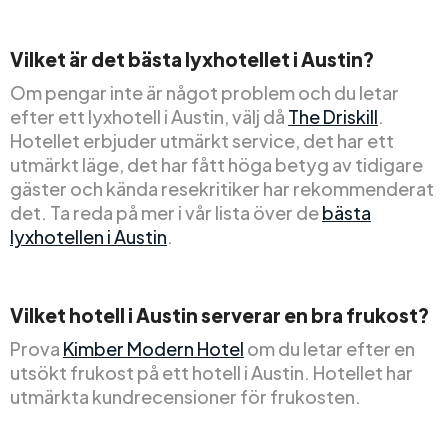
Vilket är det bästa lyxhotellet i Austin?
Om pengar inte är något problem och du letar
efter ett lyxhotell i Austin, välj då
The Driskill
.
Hotellet erbjuder utmärkt service, det har ett
utmärkt läge, det har fått höga betyg av tidigare
gäster och kända resekritiker har rekommenderat
det. Ta reda på mer i vår lista över de
bästa
lyxhotellen i Austin
.
Vilket hotell i Austin serverar en bra frukost?
Prova
Kimber Modern Hotel
om du letar efter en
utsökt frukost på ett hotell i Austin. Hotellet har
utmärkta kundrecensioner för frukosten.