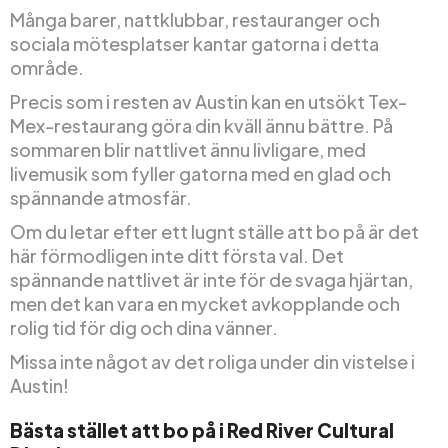
Många barer, nattklubbar, restauranger och
sociala mötesplatser kantar gatorna i detta
område.
Precis som i resten av Austin kan en utsökt Tex-
Mex-restaurang göra din kväll ännu bättre. På
sommaren blir nattlivet ännu livligare, med
livemusik som fyller gatorna med en glad och
spännande atmosfär.
Om du letar efter ett lugnt ställe att bo på är det
här förmodligen inte ditt första val. Det
spännande nattlivet är inte för de svaga hjärtan,
men det kan vara en mycket avkopplande och
rolig tid för dig och dina vänner.
Missa inte något av det roliga under din vistelse i
Austin!
Bästa stället att bo på i Red River Cultural