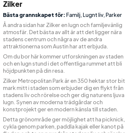
Zilker
Bästa grannskapet för:
Familj, Lugnt liv, Parker
Å andra sidan har Zilker en lugn och familjevänlig
atmosfär. Det bästa av allt är att det ligger nära
stadens centrum och några av de andra
attraktionerna som Austin har att erbjuda.
Om du bor här kommer utforskningen av staden
och en lugn stund i det offentliga rummet att bli
höjdpunkten på din resa.
Zilker Metropolitan Park är en 350 hektar stor bit
mark mitt i staden som erbjuder dig en flykt från
stadens liv och rörelse och ger dig naturens ljuva
lugn. Synen av moderna trädgårdar och
konstprojekt ger en modern känsla till staden.
Detta grönområde ger möjlighet att ha picknick,
cykla genom parken, paddla kajak eller kanot på