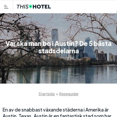
Var ska man bo i Austin? De 5 bästa
stadsdelarna
Startsida
»
Reseguider
En av de snabbast växande städerna i Amerika är
Austin, Texas. Austin är en fantastisk stad som har