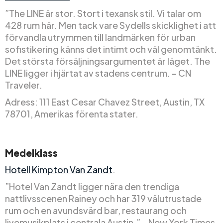
”The LINE är stor. Stort i texansk stil. Vi talar om
428 rum här. Men tack vare Sydells skicklighet i att
förvandla utrymmen till landmärken för urban
sofistikering känns det intimt och väl genomtänkt.
Det största försäljningsargumentet är läget. The
LINE ligger i hjärtat av stadens centrum. – CN
Traveler.
Adress: 111 East Cesar Chavez Street, Austin, TX
78701, Amerikas förenta stater.
Medelklass
Hotell Kimpton Van Zandt
.
”Hotel Van Zandt ligger nära den trendiga
nattlivsscenen Rainey och har 319 välutrustade
rum och en avundsvärd bar, restaurang och
livemusikplats i centrala Austin.” – New York Times.