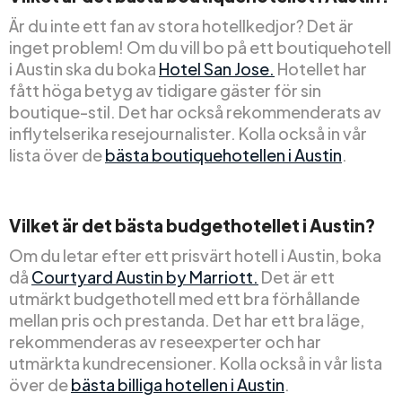
Är du inte ett fan av stora hotellkedjor? Det är
inget problem! Om du vill bo på ett boutiquehotell
i Austin ska du boka
Hotel San Jose.
Hotellet har
fått höga betyg av tidigare gäster för sin
boutique-stil. Det har också rekommenderats av
inflytelserika resejournalister. Kolla också in vår
lista över de
bästa boutiquehotellen i Austin
.
Vilket är det bästa budgethotellet i Austin?
Om du letar efter ett prisvärt hotell i Austin, boka
då
Courtyard Austin by Marriott.
Det är ett
utmärkt budgethotell med ett bra förhållande
mellan pris och prestanda. Det har ett bra läge,
rekommenderas av reseexperter och har
utmärkta kundrecensioner. Kolla också in vår lista
över de
bästa billiga hotellen i Austin
.