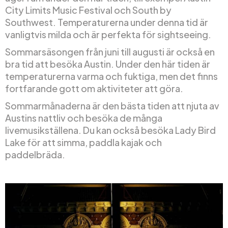
City Limits Music Festival och South by
Southwest. Temperaturerna under denna tid är
vanligtvis milda och är perfekta för sightseeing.
Sommarsäsongen från juni till augusti är också en
bra tid att besöka Austin. Under den här tiden är
temperaturerna varma och fuktiga, men det finns
fortfarande gott om aktiviteter att göra.
Sommarmånaderna är den bästa tiden att njuta av
Austins nattliv och besöka de många
livemusikställena. Du kan också besöka Lady Bird
Lake för att simma, paddla kajak och
paddelbräda.