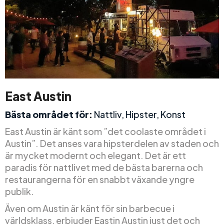
East Austin
Bästa området för:
Nattliv, Hipster, Konst
East Austin är känt som ”det coolaste området i
Austin”. Det anses vara hipsterdelen av staden och
är mycket modernt och elegant. Det är ett
paradis för nattlivet med de bästa barerna och
restaurangerna för en snabbt växande yngre
publik.
Även om Austin är känt för sin barbecue i
världsklass, erbjuder Eastin Austin just det och