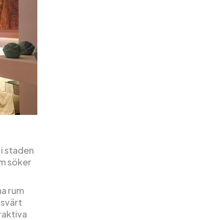
 i staden
om söker
na rum
isvärt
raktiva