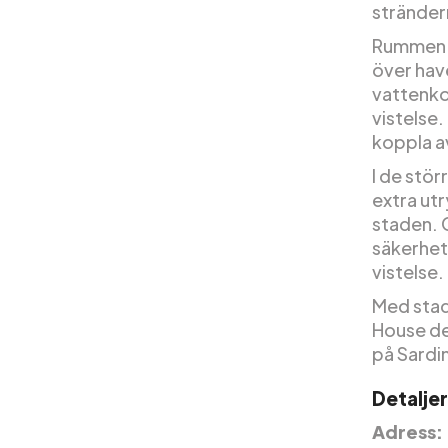
strändern
Rummen är
över have
vattenko
vistelse.
koppla 
I de stör
extra ut
staden. 
säkerhet
vistelse.
Med stad
House de
på Sardi
Detaljer
Adress: