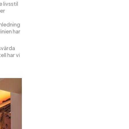
livsstil
mer
anledning
inien har
isvärda
ll har vi