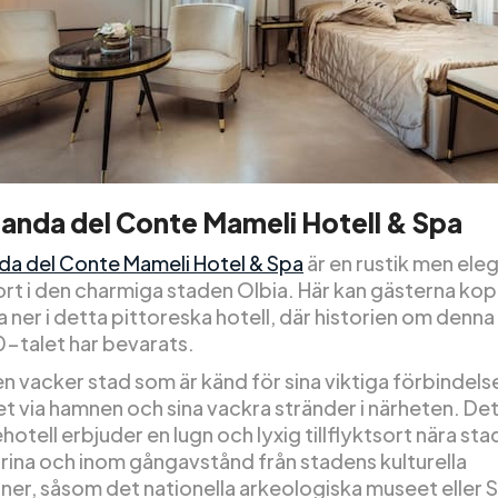
anda del Conte Mameli Hotell & Spa
da del Conte Mameli Hotel & Spa
är en rustik men ele
sort i den charmiga staden Olbia. Här kan gästerna kop
 ner i detta pittoreska hotell, där historien om denn
0-talet har bevarats.
en vacker stad som är känd för sina viktiga förbindel
et via hamnen och sina vackra stränder i närheten. De
otell erbjuder en lugn och lyxig tillflyktsort nära st
arina och inom gångavstånd från stadens kulturella
oner, såsom det nationella arkeologiska museet eller 