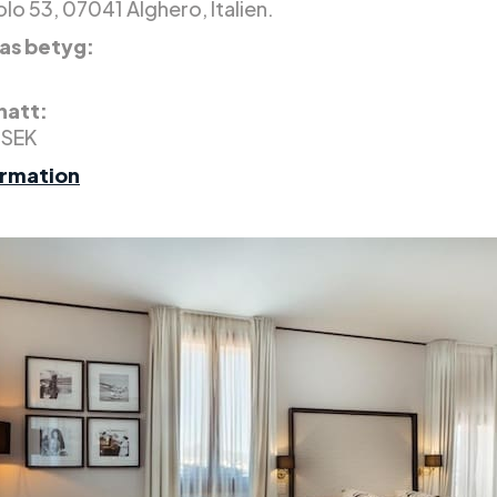
lo 53, 07041 Alghero, Italien.
as betyg:
 natt:
 SEK
ormation