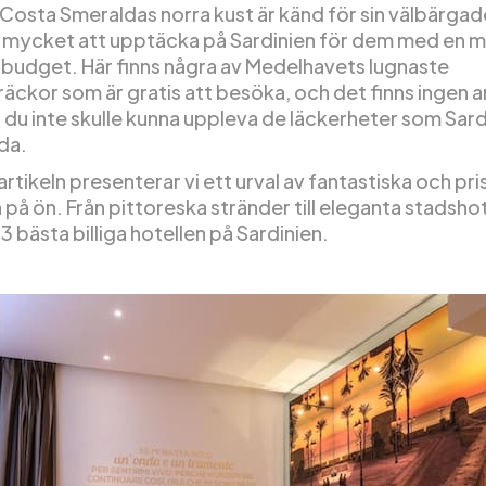
osta Smeraldas norra kust är känd för sin välbärgade 
t mycket att upptäcka på Sardinien för dem med en 
budget. Här finns några av Medelhavets lugnaste
räckor som är gratis att besöka, och det finns ingen 
ör du inte skulle kunna uppleva de läckerheter som Sard
da.
 artikeln presenterar vi ett urval av fantastiska och pr
å ön. Från pittoreska stränder till eleganta stadshote
 3 bästa billiga hotellen på Sardinien.