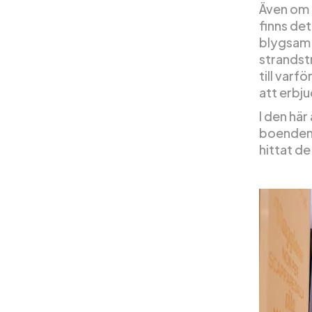
Även om C
finns de
blygsam 
strandst
till varf
att erbju
I den här
boenden p
hittat de