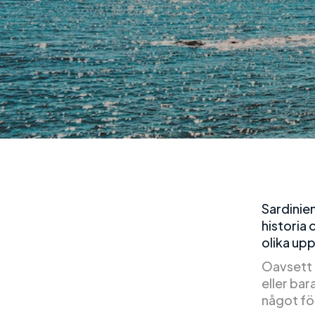
Sardinien
historia
olika upp
Oavsett 
eller bar
något för