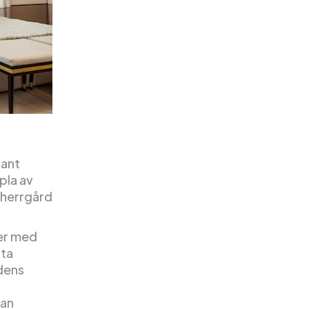
gant
pla av
a herrgård
ser med
tta
adens
San