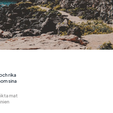
och rika
nom sina
sökta mat
inien