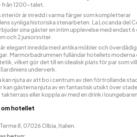
o från 1200-talet.
 interiör är inredd i varma färger som kompletterar
ns synliga historiska stenarbeten. La Locanda del 
rbjuder sina gäster en intim upplevelse med endast 6
m och 2 juniorsviter.
r elegant inredda med antika möbler och överdådig
gar. Marmorbadrummen fulländar hotellets moderna
etik, vilket gör det till en idealisk plats för par som vill
 Sardiniens underverk.
 kan njuta av att bo i centrum av den förtrollande st
r kan gästerna njuta av en fantastisk utsikt över stad
 takterrass eller koppla av med en drink i loungebaren
 om hotellet
 Terme 8, 07026 Olbia, Italien.
as betyg: