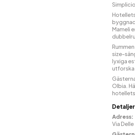
Simplici
Hotellets
byggnade
Mameli e
dubbelru
Rummen ä
size-sän
lyxiga est
utforska
Gästerna
Olbia. Hä
hotellets
Detaljer
Adress:
Via Delle
Gästern