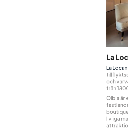
La Loc
La Locan
tillflykt
och varva
från 180
Olbia är 
fastland
boutiqueh
livliga m
attrakti