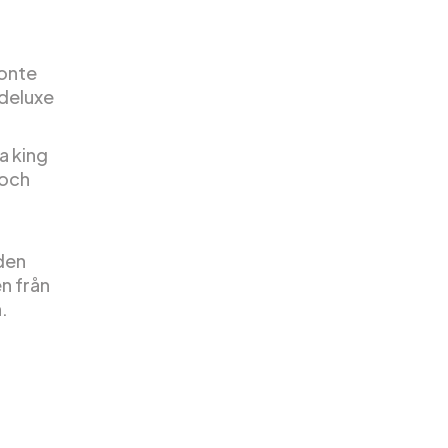
Conte
 deluxe
a king
 och
aden
en från
.