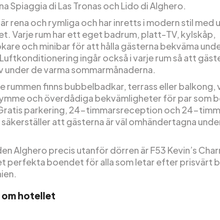
a Spiaggia di Las Tronas och Lido di Alghero.
 rena och rymliga och har inretts i modern stil med u
t. Varje rum har ett eget badrum, platt-TV, kylskåp,
kare och minibar för att hålla gästerna bekväma unde
 Luftkonditionering ingår också i varje rum så att gäst
av under de varma sommarmånaderna.
re rummen finns bubbelbadkar, terrass eller balkong, v
rymme och överdådiga bekvämligheter för par som bo
Gratis parkering, 24-timmarsreception och 24-timm
 säkerställer att gästerna är väl omhändertagna under
en Alghero precis utanför dörren är F53 Kevin’s Cha
t perfekta boendet för alla som letar efter prisvärt
nien.
 om hotellet