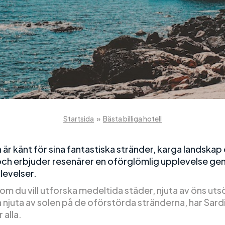
Startsida
»
Bästa billiga hotell
 är känt för sina fantastiska stränder, karga landskap 
 och erbjuder resenärer en oförglömlig upplevelse ge
levelser.
om du vill utforska medeltida städer, njuta av öns ut
a njuta av solen på de oförstörda stränderna, har Sard
 alla.