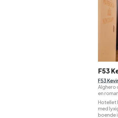
F53 K
F53 Kevi
Alghero 
en romant
Hotellet
med lyxi
boende i