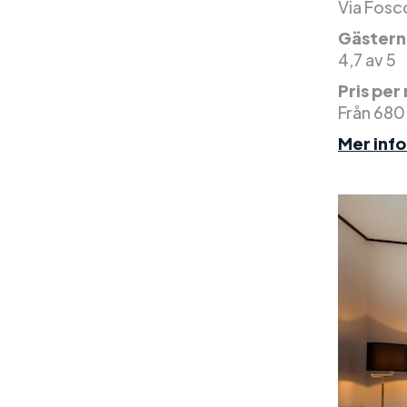
Via Fosco
Gästern
4,7 av 5
Pris per
Från 680
Mer inf