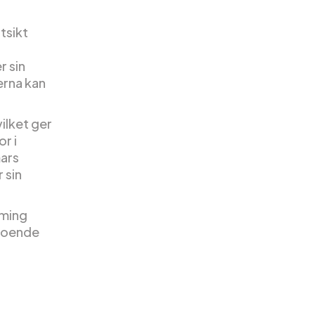
tsikt
r sin
erna kan
ilket ger
r i
ars
 sin
rming
 boende