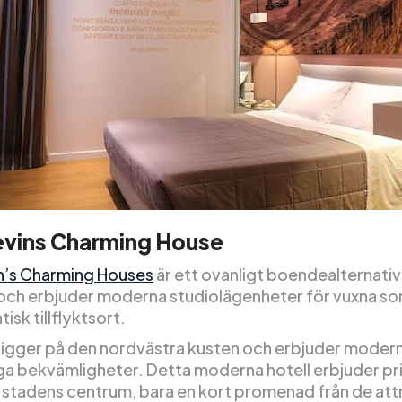
evins Charming House
n’s Charming Houses
är ett ovanligt boendealternativ
och erbjuder moderna studiolägenheter för vuxna s
isk tillflyktsort.
 ligger på den nordvästra kusten och erbjuder moder
ga bekvämligheter. Detta moderna hotell erbjuder pr
 stadens centrum, bara en kort promenad från de att