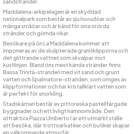
sandstränder.
Maddalena-arkipelagen är en skyddad
nationalpark som består av sju huvudöar och
många småöar och är känd för sina orörda
stränder och gömda vikar.
Besökare på ön La Maddalena kommer att
imponeras av de skulpterade granitklipporna och
det glittrande vattnet som skvalpar mot
kustlinjen. Bland öns mest kända stränder finns
Bassa Trinità-stranden med vit sand och grunt
vatten och Spalmatore-stranden, som omges av
klippformationer och har kristallklart vatten som
är perfekt för snorkling.
Stadskärnan består av pittoreska pastellfärgade
byggnader och ett livligt hamnområde. Den
attraktiva Piazza Umberto I är ett utmärkt ställe
att besöka, där trottoarkaféer och butiker skapar
en välkomnande atmosfär.