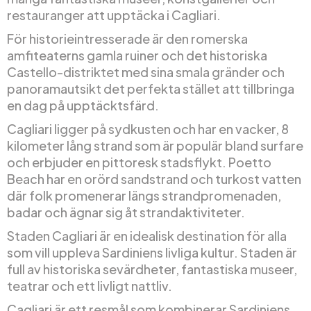
restauranger att upptäcka i Cagliari.
För historieintresserade är den romerska
amfiteaterns gamla ruiner och det historiska
Castello-distriktet med sina smala gränder och
panoramautsikt det perfekta stället att tillbringa
en dag på upptäcktsfärd.
Cagliari ligger på sydkusten och har en vacker, 8
kilometer lång strand som är populär bland surfare
och erbjuder en pittoresk stadsflykt. Poetto
Beach har en orörd sandstrand och turkost vatten
där folk promenerar längs strandpromenaden,
badar och ägnar sig åt strandaktiviteter.
Staden Cagliari är en idealisk destination för alla
som vill uppleva Sardiniens livliga kultur. Staden är
full av historiska sevärdheter, fantastiska museer,
teatrar och ett livligt nattliv.
Cagliari är ett resmål som kombinerar Sardiniens