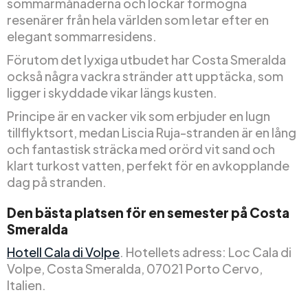
sommarmånaderna och lockar förmögna
resenärer från hela världen som letar efter en
elegant sommarresidens.
Förutom det lyxiga utbudet har Costa Smeralda
också några vackra stränder att upptäcka, som
ligger i skyddade vikar längs kusten.
Principe är en vacker vik som erbjuder en lugn
tillflyktsort, medan Liscia Ruja-stranden är en lång
och fantastisk sträcka med orörd vit sand och
klart turkost vatten, perfekt för en avkopplande
dag på stranden.
Den bästa platsen för en semester på Costa
Smeralda
Hotell Cala di Volpe
. Hotellets adress: Loc Cala di
Volpe, Costa Smeralda, 07021 Porto Cervo,
Italien.