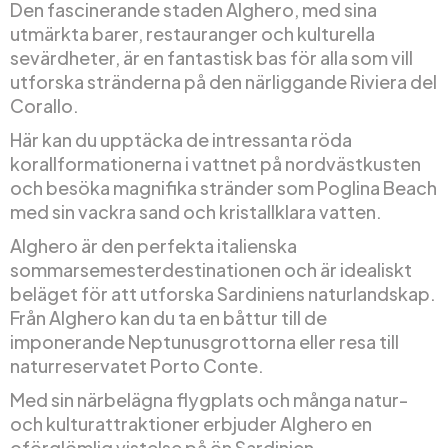
Den fascinerande staden Alghero, med sina
utmärkta barer, restauranger och kulturella
sevärdheter, är en fantastisk bas för alla som vill
utforska stränderna på den närliggande Riviera del
Corallo.
Här kan du upptäcka de intressanta röda
korallformationerna i vattnet på nordvästkusten
och besöka magnifika stränder som Poglina Beach
med sin vackra sand och kristallklara vatten.
Alghero är den perfekta italienska
sommarsemesterdestinationen och är idealiskt
beläget för att utforska Sardiniens naturlandskap.
Från Alghero kan du ta en båttur till de
imponerande Neptunusgrottorna eller resa till
naturreservatet Porto Conte.
Med sin närbelägna flygplats och många natur-
och kulturattraktioner erbjuder Alghero en
oförglömlig vistelse på ön Sardinien.