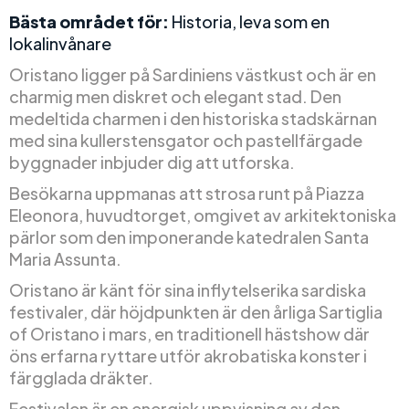
Bästa området för:
Historia, leva som en
lokalinvånare
Oristano ligger på Sardiniens västkust och är en
charmig men diskret och elegant stad. Den
medeltida charmen i den historiska stadskärnan
med sina kullerstensgator och pastellfärgade
byggnader inbjuder dig att utforska.
Besökarna uppmanas att strosa runt på Piazza
Eleonora, huvudtorget, omgivet av arkitektoniska
pärlor som den imponerande katedralen Santa
Maria Assunta.
Oristano är känt för sina inflytelserika sardiska
festivaler, där höjdpunkten är den årliga Sartiglia
of Oristano i mars, en traditionell hästshow där
öns erfarna ryttare utför akrobatiska konster i
färgglada dräkter.
Festivalen är en energisk uppvisning av den