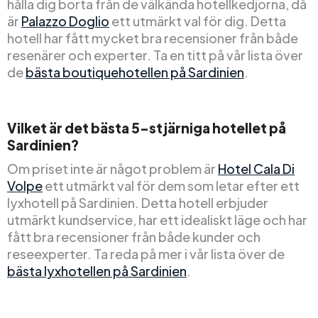
hålla dig borta från de välkända hotellkedjorna, då
är
Palazzo Doglio
ett utmärkt val för dig. Detta
hotell har fått mycket bra recensioner från både
resenärer och experter. Ta en titt på vår lista över
de
bästa boutiquehotellen på Sardinien
.
Vilket är det bästa 5-stjärniga hotellet på
Sardinien?
Om priset inte är något problem är
Hotel Cala Di
Volpe
ett utmärkt val för dem som letar efter ett
lyxhotell på Sardinien. Detta hotell erbjuder
utmärkt kundservice, har ett idealiskt läge och har
fått bra recensioner från både kunder och
reseexperter. Ta reda på mer i vår lista över de
bästa lyxhotellen på Sardinien
.