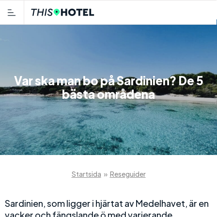
Var ska man bo på Sardinien? De 5
bästa områdena
Startsida
»
Reseguider
Sardinien, som ligger i hjärtat av Medelhavet, är en
vacker och fängslande ö med varierande