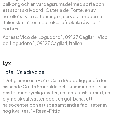
balkong och en vardagsrumsdel med soffa och
ett stort skrivbord. Osteria del Forte, en av
hotellets fyra restauranger, serverar moderna
italienska rätter med fokus på lokala råvaror.” –
Forbes.
Adress: Vico del Logudoro 1, 09127 Cagliari: Vico
del Logudoro 1, 09127 Cagliari, Italien.
Lyx
Hotell Cala di Volpe
.
”Det glamorösa Hotel Cala di Volpe ligger på den
hisnande Costa Smeralda och skämmer bort sina
gäster med rymliga sviter, en fantastisk strand, en
olympisk saltvattenpool, en golfbana, ett
hälsocenter och ett spa samt andra faciliteter av
hög kvalitet.” – Resa+Fritid.