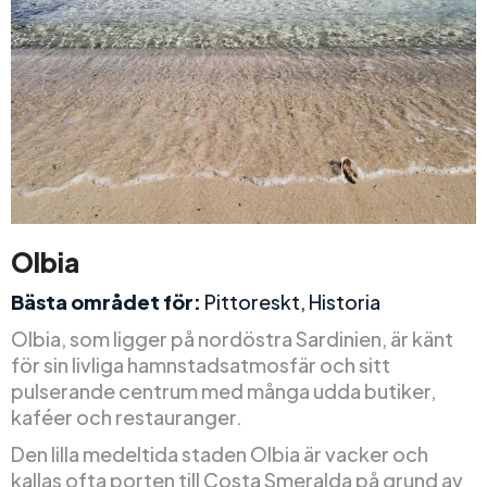
Olbia
Bästa området för:
Pittoreskt, Historia
Olbia, som ligger på nordöstra Sardinien, är känt
för sin livliga hamnstadsatmosfär och sitt
pulserande centrum med många udda butiker,
kaféer och restauranger.
Den lilla medeltida staden Olbia är vacker och
kallas ofta porten till Costa Smeralda på grund av