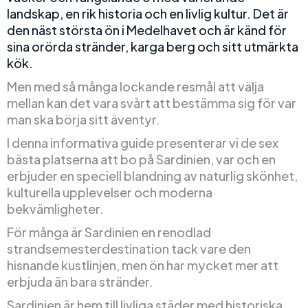
landskap, en rik historia och en livlig kultur. Det är
den näst största ön i Medelhavet och är känd för
sina orörda stränder, karga berg och sitt utmärkta
kök.
Men med så många lockande resmål att välja
mellan kan det vara svårt att bestämma sig för var
man ska börja sitt äventyr.
I denna informativa guide presenterar vi de sex
bästa platserna att bo på Sardinien, var och en
erbjuder en speciell blandning av naturlig skönhet,
kulturella upplevelser och moderna
bekvämligheter.
För många är Sardinien en renodlad
strandsemesterdestination tack vare den
hisnande kustlinjen, men ön har mycket mer att
erbjuda än bara stränder.
Sardinien är hem till livliga städer med historiska