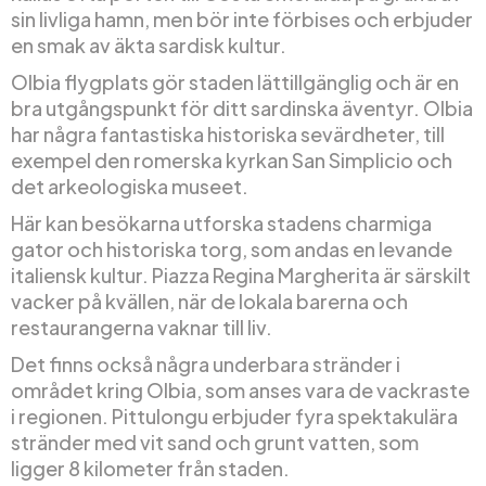
sin livliga hamn, men bör inte förbises och erbjuder
en smak av äkta sardisk kultur.
Olbia flygplats gör staden lättillgänglig och är en
bra utgångspunkt för ditt sardinska äventyr. Olbia
har några fantastiska historiska sevärdheter, till
exempel den romerska kyrkan San Simplicio och
det arkeologiska museet.
Här kan besökarna utforska stadens charmiga
gator och historiska torg, som andas en levande
italiensk kultur. Piazza Regina Margherita är särskilt
vacker på kvällen, när de lokala barerna och
restaurangerna vaknar till liv.
Det finns också några underbara stränder i
området kring Olbia, som anses vara de vackraste
i regionen. Pittulongu erbjuder fyra spektakulära
stränder med vit sand och grunt vatten, som
ligger 8 kilometer från staden.