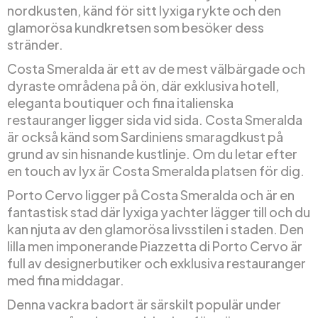
nordkusten, känd för sitt lyxiga rykte och den
glamorösa kundkretsen som besöker dess
stränder.
Costa Smeralda är ett av de mest välbärgade och
dyraste områdena på ön, där exklusiva hotell,
eleganta boutiquer och fina italienska
restauranger ligger sida vid sida. Costa Smeralda
är också känd som Sardiniens smaragdkust på
grund av sin hisnande kustlinje. Om du letar efter
en touch av lyx är Costa Smeralda platsen för dig.
Porto Cervo ligger på Costa Smeralda och är en
fantastisk stad där lyxiga yachter lägger till och du
kan njuta av den glamorösa livsstilen i staden. Den
lilla men imponerande Piazzetta di Porto Cervo är
full av designerbutiker och exklusiva restauranger
med fina middagar.
Denna vackra badort är särskilt populär under