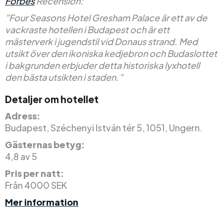
Forbes
Recension:
”Four Seasons Hotel Gresham Palace är ett av de
vackraste hotellen i Budapest och är ett
mästerverk i jugendstil vid Donaus strand. Med
utsikt över den ikoniska kedjebron och Budaslottet
i bakgrunden erbjuder detta historiska lyxhotell
den bästa utsikten i staden.”
Detaljer om hotellet
Adress:
Budapest, Széchenyi István tér 5, 1051, Ungern.
Gästernas betyg:
4,8 av 5
Pris per natt:
Från 4000 SEK
Mer information