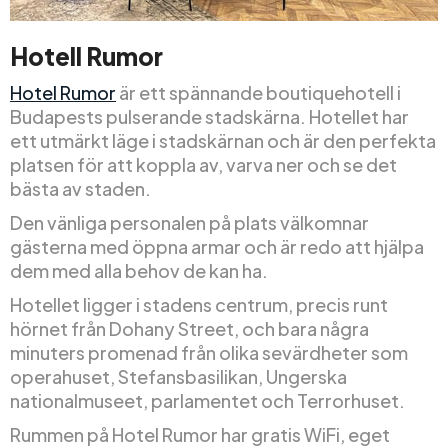
Hotell Rumor
Hotel Rumor
är ett spännande boutiquehotell i
Budapests pulserande stadskärna. Hotellet har
ett utmärkt läge i stadskärnan och är den perfekta
platsen för att koppla av, varva ner och se det
bästa av staden.
Den vänliga personalen på plats välkomnar
gästerna med öppna armar och är redo att hjälpa
dem med alla behov de kan ha.
Hotellet ligger i stadens centrum, precis runt
hörnet från Dohany Street, och bara några
minuters promenad från olika sevärdheter som
operahuset, Stefansbasilikan, Ungerska
nationalmuseet, parlamentet och Terrorhuset.
Rummen på Hotel Rumor har gratis WiFi, eget