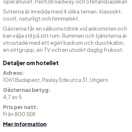
operahuset, Pesti Broadway och Stefansbasilikan.
Sviterna är inredda med 4 olika teman: klassiskt,
coolt, naturligt och himmelskt.
Gästerna får en välkomstdrink vid ankomsten och
kan välja stil på sitt rum. Rummen och tjänsterna är
utrustade med ett eget badrum och duschkabin,
en sittgrupp, en TV och en utsökt daglig frukost.
Detaljer om hotellet
Adress:
1061 Budapest, Paulay Ede utca 31, Ungern.
Gästernas betyg:
4,7 av 5
Pris per natt:
Från 800 SEK
Mer information