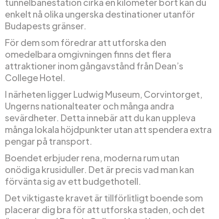
tunnelbanestation cirka en kilometer bort kan du
enkelt nå olika ungerska destinationer utanför
Budapests gränser.
För dem som föredrar att utforska den
omedelbara omgivningen finns det flera
attraktioner inom gångavstånd från Dean’s
College Hotel.
I närheten ligger Ludwig Museum, Corvintorget,
Ungerns nationalteater och många andra
sevärdheter. Detta innebär att du kan uppleva
många lokala höjdpunkter utan att spendera extra
pengar på transport.
Boendet erbjuder rena, moderna rum utan
onödiga krusiduller. Det är precis vad man kan
förvänta sig av ett budgethotell.
Det viktigaste kravet är tillförlitligt boende som
placerar dig bra för att utforska staden, och det