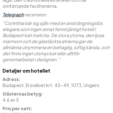
omfattande faciliteterna.
Telegraph
recension:
”Corinthia bär sig själv med en ansträngningslös
elegans som inget annat femstjärnigt hotell i
Budapest kan matcha. De stora ytorna, den ljusa
marmorn och de glastäckta atrierna ger de
allmänna utrymmena en behaglig, luftig känsla, och
det finns inget utsmyckat eller alltför
genomarbetat i designen.”
Detaljer om hotellet
Adress:
Budapest, Erzsébet krt. 43-49, 1073, Ungern.
Gästernas betyg:
4,6 av 5
Pris per natt: