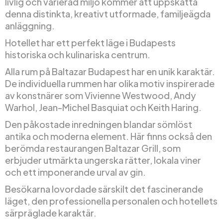
livlig och varierad miljö kommer att uppskatta
denna distinkta, kreativt utformade, familjeägda
anläggning.
Hotellet har ett perfekt läge i Budapests
historiska och kulinariska centrum.
Alla rum på Baltazar Budapest har en unik karaktär.
De individuella rummen har olika motiv inspirerade
av konstnärer som Vivienne Westwood, Andy
Warhol, Jean-Michel Basquiat och Keith Haring.
Den påkostade inredningen blandar sömlöst
antika och moderna element. Här finns också den
berömda restaurangen Baltazar Grill, som
erbjuder utmärkta ungerska rätter, lokala viner
och ett imponerande urval av gin.
Besökarna lovordade särskilt det fascinerande
läget, den professionella personalen och hotellets
särpräglade karaktär.