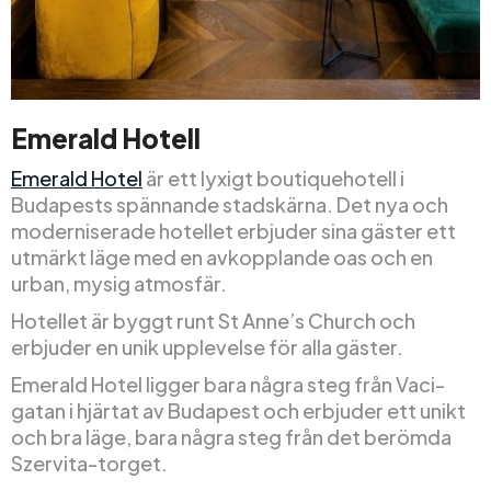
Emerald Hotell
Emerald Hotel
är ett lyxigt boutiquehotell i
Budapests spännande stadskärna. Det nya och
moderniserade hotellet erbjuder sina gäster ett
utmärkt läge med en avkopplande oas och en
urban, mysig atmosfär.
Hotellet är byggt runt St Anne’s Church och
erbjuder en unik upplevelse för alla gäster.
Emerald Hotel ligger bara några steg från Vaci-
gatan i hjärtat av Budapest och erbjuder ett unikt
och bra läge, bara några steg från det berömda
Szervita-torget.