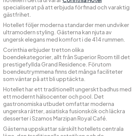
specialiserat på att erbjuda förfinad och varaktig
gästfrihet.
Hotellet följer moderna standarder men undviker
ultramodern styling. Gästerna kan njuta av
ungersk elegans med komfort i de 414 rummen.
Corinthia erbjuder tretton olika
boendekategorier, allt från Superior Room till det
prestigefyllda Grand Residence. Förutom
boendeutrymmena finns det många faciliteter
som väntar på att bli upptäckta.
Hotellet har ett traditionellt ungerskt badhus med
ett modernt hälsocenter och pool. Det
gastronomiska utbudet omfattar moderna
ungerska rätter, asiatiska fusionskök och läckra
desserter i Szamos Marzipan Royal Café.
Gästerna uppskattar särskilt hotellets centrala
läge, den traditionella estetiken och de