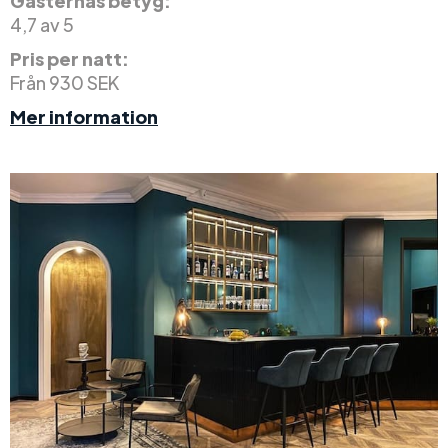
Gästernas betyg:
4,7 av 5
Pris per natt:
Från 930 SEK
Mer information