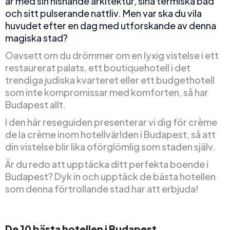
år med sin hisnande arkitektur, sina termiska bad
och sitt pulserande nattliv. Men var ska du vila
huvudet efter en dag med utforskande av denna
magiska stad?
Oavsett om du drömmer om en lyxig vistelse i ett
restaurerat palats, ett boutiquehotell i det
trendiga judiska kvarteret eller ett budgethotell
som inte kompromissar med komforten, så har
Budapest allt.
I den här reseguiden presenterar vi dig för crème
de la crème inom hotellvärlden i Budapest, så att
din vistelse blir lika oförglömlig som staden själv.
Är du redo att upptäcka ditt perfekta boende i
Budapest? Dyk in och upptäck de bästa hotellen
som denna förtrollande stad har att erbjuda!
De 10 bästa hotellen i Budapest