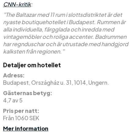
CNN-kritik
:
”The Baltazar med 11 rum i slottsdistriktet är det
nyaste boutiquehotellet i Budapest. Rummen är
alla individuella, färgglada och inredda med
vintagemöbler och roliga accenter. Badrummen
har regnduschar och är utrustade med handgjord
kalksten från regionen.”
Detaljer om hotellet
Adress:
Budapest, Országház u. 31, 1014, Ungern.
Gästernas betyg:
4,7 av 5
Pris per natt:
Från 1060 SEK
Mer information