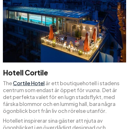
Hotell Cortile
The
Cortile Hotel
är ett boutiquehotell i stadens
centrum som endast är öppet för vuxna. Det är
det perfekta valet för en lugn stadsflykt, med
färska blommor och en lummig hall, bara några
ögonblick bort från liv och rörelse utanför.
Hotellet inspirerar sina gäster att njuta av
ögonblicket i en överdådigt designad och