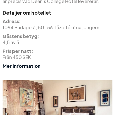
är precis vad Dean’s College Hotel levererar.
Detaljer om hotellet
Adress:
1094 Budapest, 50-56 Tűzoltó utca, Ungern.
Gästens betyg:
4,5 av 5
Pris per natt:
Från 450 SEK
Mer information