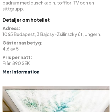
badrum med duschkabin, tofflor, TV och en
sittgrupp.
Detaljer om hotellet
Adress:
1065 Budapest, 3 Bajcsy-Zsilinszky út, Ungern.
Gästernas betyg:
4,6 av 5
Pris per natt:
Från 890 SEK
Mer information