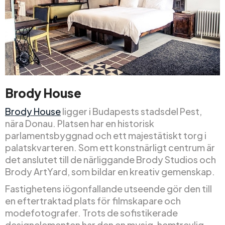
Brody House
Brody House
ligger i Budapests stadsdel Pest,
nära Donau. Platsen har en historisk
parlamentsbyggnad och ett majestätiskt torg i
palatskvarteren. Som ett konstnärligt centrum är
det anslutet till de närliggande Brody Studios och
Brody ArtYard, som bildar en kreativ gemenskap.
Fastighetens iögonfallande utseende gör den till
en eftertraktad plats för filmskapare och
modefotografer. Trots de sofistikerade
designelementen har den en mysig, hemtrevlig