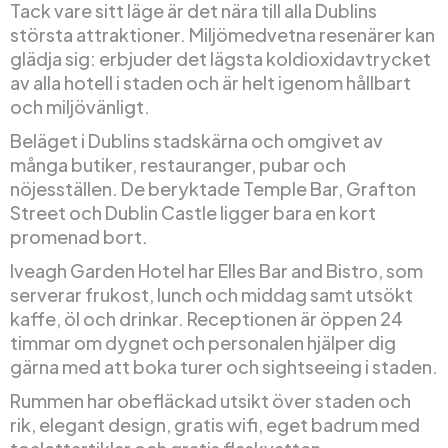
Tack vare sitt läge är det nära till alla Dublins
största attraktioner. Miljömedvetna resenärer kan
glädja sig: erbjuder det lägsta koldioxidavtrycket
av alla hotell i staden och är helt igenom hållbart
och miljövänligt.
Beläget i Dublins stadskärna och omgivet av
många butiker, restauranger, pubar och
nöjesställen. De beryktade Temple Bar, Grafton
Street och Dublin Castle ligger bara en kort
promenad bort.
Iveagh Garden Hotel har Elles Bar and Bistro, som
serverar frukost, lunch och middag samt utsökt
kaffe, öl och drinkar. Receptionen är öppen 24
timmar om dygnet och personalen hjälper dig
gärna med att boka turer och sightseeing i staden.
Rummen har obefläckad utsikt över staden och
rik, elegant design, gratis wifi, eget badrum med