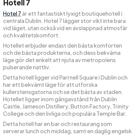
Hotell 7
Hotel 7
är ett fantastiskt lyxigt boutiquehotell i
centrala Dublin. Hotel 7 lägger stor vikt inte bara
vid läget, utan också vid en avslappnad atmosfär
och kvalitetskomfort.
Hotellet erbjuder endast den bästa komforten
och de bästa produkterna, och dess bekväma
läge gör det enkelt att njuta av metropolens
pulserande nattliv.
Detta hotell ligger vid Parrnell Square i Dublin och
har ett bekvämt läge för att utforska
kullerstensgatorna och se det bästa av staden.
Hotellet ligger inom gångavstånd från Dublin
Castle, Jameson Distillery, Button Factory, Trinity
College och den livliga och populära Temple Bar.
Detta hotell har en bar och restaurang som
serverar lunch och middag, samt en daglig engelsk