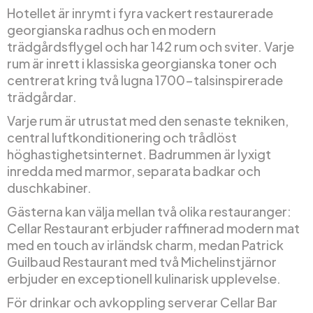
Hotellet är inrymt i fyra vackert restaurerade
georgianska radhus och en modern
trädgårdsflygel och har 142 rum och sviter. Varje
rum är inrett i klassiska georgianska toner och
centrerat kring två lugna 1700-talsinspirerade
trädgårdar.
Varje rum är utrustat med den senaste tekniken,
central luftkonditionering och trådlöst
höghastighetsinternet. Badrummen är lyxigt
inredda med marmor, separata badkar och
duschkabiner.
Gästerna kan välja mellan två olika restauranger:
Cellar Restaurant erbjuder raffinerad modern mat
med en touch av irländsk charm, medan Patrick
Guilbaud Restaurant med två Michelinstjärnor
erbjuder en exceptionell kulinarisk upplevelse.
För drinkar och avkoppling serverar Cellar Bar