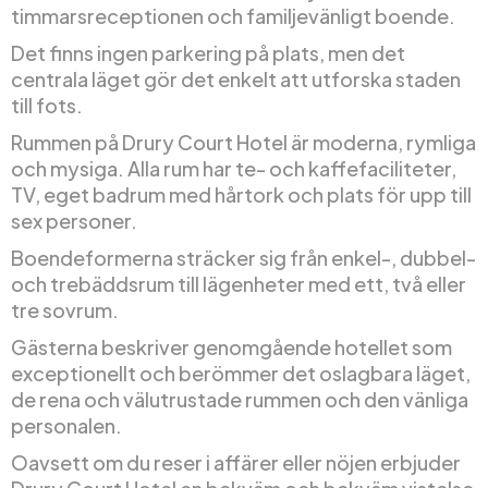
timmarsreceptionen och familjevänligt boende.
Det finns ingen parkering på plats, men det
centrala läget gör det enkelt att utforska staden
till fots.
Rummen på Drury Court Hotel är moderna, rymliga
och mysiga. Alla rum har te- och kaffefaciliteter,
TV, eget badrum med hårtork och plats för upp till
sex personer.
Boendeformerna sträcker sig från enkel-, dubbel-
och trebäddsrum till lägenheter med ett, två eller
tre sovrum.
Gästerna beskriver genomgående hotellet som
exceptionellt och berömmer det oslagbara läget,
de rena och välutrustade rummen och den vänliga
personalen.
Oavsett om du reser i affärer eller nöjen erbjuder