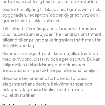
en bekväm och livlig bas för att utforska staden.
Gäster har tillgång till bland annat gratis wi-fi i hela
byggnaden, reception (öppen dygnet runt) och
gratis toalettartiklar i alla rum.
Till skillnad från många andra boendealternativ i
Dublins centrum erbjuder The Hendrick Smithfield
tillgång till en privat parkeringsplats i närheten för
180 SEK per dag.
Rummen är eleganta och fläckfria, alla utrustade
med skrivbord, platt-tv och eget badrum. Du kan
välja mellan tvåbäddsrum, dubbelrum och
trebäddsrum – perfekt för par eller små familjer.
Besökare berömmer ofta hotellet för dess
eleganta urbana design, bekväma sängar och
oslagbara läge nära Dublins centrum och
kollektivtrafiken.