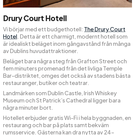
Drury Court Hotell
Vi börjar med ett budgethotell:
The Drury Court
Hotel
. Detta är ett charmigt, modernt hotell som
är idealiskt beläget inom gångavstånd från många
av Dublins huvudattraktioner.
Beläget bara några steg från Grafton Street och
fem minuters promenad från det livliga Temple
Bar-distriktet, omges det också av stadens bästa
restauranger, butiker och teatrar.
Landmärken som Dublin Castle, Irish Whiskey
Museum och St Patrick’s Cathedral ligger bara
några minuter bort.
Hotellet erbjuder gratis Wi-Fi i hela byggnaden, en
restaurang och bar på plats samt bekväm
rumsservice. Gästerna kan dra nytta av 24-