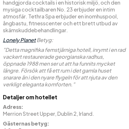
handgjorda cocktails i en historisk miljö, och den
mysiga cocktailbaren No. 23 erbjuder en intim
atmosfär. Tethra Spa erbjuder en inomhuspool,
ångbastu, fitnesscenter och ett brett utbud av
skämskuddebehandlingar.
Lonely Planet
Betyg:
”Detta magnifika femstjärniga hotell, inrymt i en rad
vackert restaurerade georgianska radhus,
öppnade 1988 men ser ut att ha funnits mycket
längre. Försök att få ett rum i det gamla huset
snarare än i den nyare flygeln för att njuta av den
verkligt eleganta komforten.”
Detaljer om hotellet
Adress:
Merrion Street Upper, Dublin 2, Irland.
Gästernas betyg: