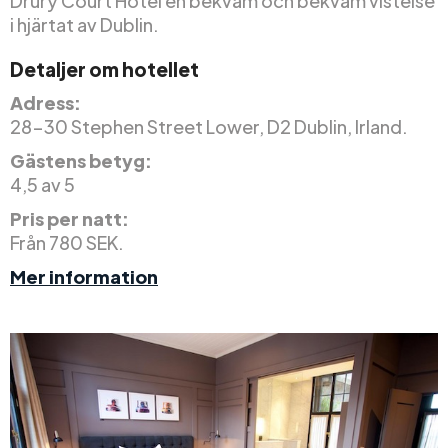
Drury Court Hotel en bekväm och bekväm vistelse
i hjärtat av Dublin.
Detaljer om hotellet
Adress:
28-30 Stephen Street Lower, D2 Dublin, Irland.
Gästens betyg:
4,5 av 5
Pris per natt:
Från 780 SEK.
Mer information