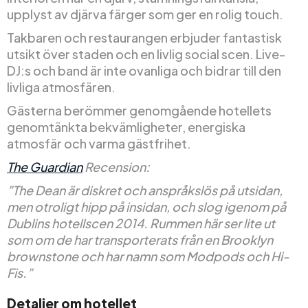
upplyst av djärva färger som ger en rolig touch.
Takbaren och restaurangen erbjuder fantastisk
utsikt över staden och en livlig social scen. Live-
DJ:s och band är inte ovanliga och bidrar till den
livliga atmosfären.
Gästerna berömmer genomgående hotellets
genomtänkta bekvämligheter, energiska
atmosfär och varma gästfrihet.
The Guardian
Recension:
”The Dean är diskret och anspråkslös på utsidan,
men otroligt hipp på insidan, och slog igenom på
Dublins hotellscen 2014. Rummen här ser lite ut
som om de har transporterats från en Brooklyn
brownstone och har namn som Modpods och Hi-
Fis.”
Detaljer om hotellet