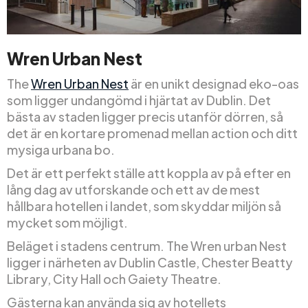
Wren Urban Nest
The
Wren Urban Nest
är en unikt designad eko-oas
som ligger undangömd i hjärtat av Dublin. Det
bästa av staden ligger precis utanför dörren, så
det är en kortare promenad mellan action och ditt
mysiga urbana bo.
Det är ett perfekt ställe att koppla av på efter en
lång dag av utforskande och ett av de mest
hållbara hotellen i landet, som skyddar miljön så
mycket som möjligt.
Beläget i stadens centrum. The Wren urban Nest
ligger i närheten av Dublin Castle, Chester Beatty
Library, City Hall och Gaiety Theatre.
Gästerna kan använda sig av hotellets