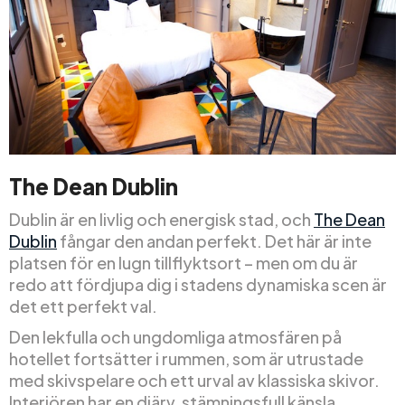
The Dean Dublin
Dublin är en livlig och energisk stad, och
The Dean
Dublin
fångar den andan perfekt. Det här är inte
platsen för en lugn tillflyktsort – men om du är
redo att fördjupa dig i stadens dynamiska scen är
det ett perfekt val.
Den lekfulla och ungdomliga atmosfären på
hotellet fortsätter i rummen, som är utrustade
med skivspelare och ett urval av klassiska skivor.
Interiören har en djärv, stämningsfull känsla,