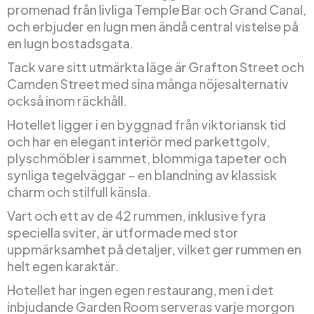
promenad från livliga Temple Bar och Grand Canal,
och erbjuder en lugn men ändå central vistelse på
en lugn bostadsgata.
Tack vare sitt utmärkta läge är Grafton Street och
Camden Street med sina många nöjesalternativ
också inom räckhåll.
Hotellet ligger i en byggnad från viktoriansk tid
och har en elegant interiör med parkettgolv,
plyschmöbler i sammet, blommiga tapeter och
synliga tegelväggar – en blandning av klassisk
charm och stilfull känsla.
Vart och ett av de 42 rummen, inklusive fyra
speciella sviter, är utformade med stor
uppmärksamhet på detaljer, vilket ger rummen en
helt egen karaktär.
Hotellet har ingen egen restaurang, men i det
inbjudande Garden Room serveras varje morgon