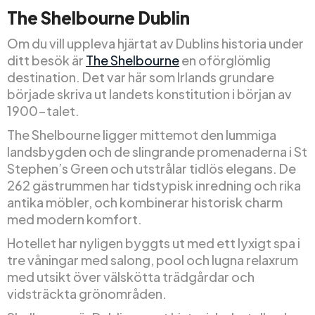
The Shelbourne Dublin
Om du vill uppleva hjärtat av Dublins historia under
ditt besök är
The Shelbourne
en oförglömlig
destination. Det var här som Irlands grundare
började skriva ut landets konstitution i början av
1900-talet.
The Shelbourne ligger mittemot den lummiga
landsbygden och de slingrande promenaderna i St
Stephen’s Green och utstrålar tidlös elegans. De
262 gästrummen har tidstypisk inredning och rika
antika möbler, och kombinerar historisk charm
med modern komfort.
Hotellet har nyligen byggts ut med ett lyxigt spa i
tre våningar med salong, pool och lugna relaxrum
med utsikt över välskötta trädgårdar och
vidsträckta grönområden.