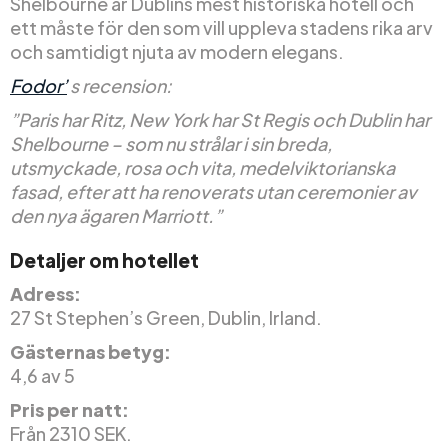
Shelbourne är Dublins mest historiska hotell och
ett måste för den som vill uppleva stadens rika arv
och samtidigt njuta av modern elegans.
Fodor’
s recension:
”Paris har Ritz, New York har St Regis och Dublin har
Shelbourne – som nu strålar i sin breda,
utsmyckade, rosa och vita, medelviktorianska
fasad, efter att ha renoverats utan ceremonier av
den nya ägaren Marriott.”
Detaljer om hotellet
Adress:
27 St Stephen’s Green, Dublin, Irland.
Gästernas betyg:
4,6 av 5
Pris per natt:
Från 2310 SEK.