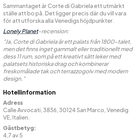
Sammantaget är Corte di Gabriela ett utmärkt
ställe att bo på. Det ligger precis där du vill vara
för att utforska alla Venedigs höjdpunkter.
Lonely Planet
-recension:
”Ja, Corte di Gabriela är ett palats från 1800-talet,
men det finns inget gammalt eller traditionellt med
dess 11 rum, som på ett kreativt sätt leker med
palatsets historiska drag och kombinerar
freskomålade tak och terrazzogolv med modern
design.”
Hotellinformation
Adress
Calle Avvocati, 3836, 30124 San Marco, Venedig
VE, Italien.
Gästbetyg:
4,7 av 5