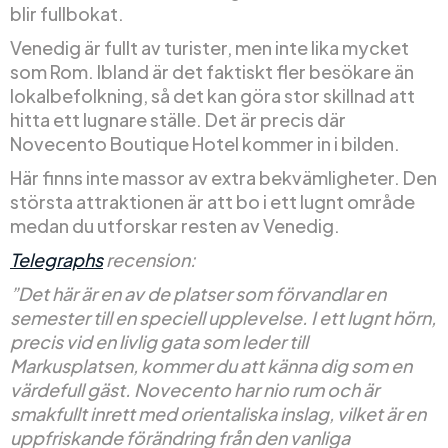
blir fullbokat.
Venedig är fullt av turister, men inte lika mycket
som Rom. Ibland är det faktiskt fler besökare än
lokalbefolkning, så det kan göra stor skillnad att
hitta ett lugnare ställe. Det är precis där
Novecento Boutique Hotel kommer in i bilden.
Här finns inte massor av extra bekvämligheter. Den
största attraktionen är att bo i ett lugnt område
medan du utforskar resten av Venedig.
Telegraphs
recension:
”Det här är en av de platser som förvandlar en
semester till en speciell upplevelse. I ett lugnt hörn,
precis vid en livlig gata som leder till
Markusplatsen, kommer du att känna dig som en
värdefull gäst. Novecento har nio rum och är
smakfullt inrett med orientaliska inslag, vilket är en
uppfriskande förändring från den vanliga