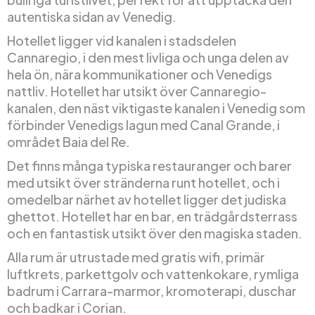
autentiska sidan av Venedig.
Hotellet ligger vid kanalen i stadsdelen
Cannaregio, i den mest livliga och unga delen av
hela ön, nära kommunikationer och Venedigs
nattliv. Hotellet har utsikt över Cannaregio-
kanalen, den näst viktigaste kanalen i Venedig som
förbinder Venedigs lagun med Canal Grande, i
området Baia del Re.
Det finns många typiska restauranger och barer
med utsikt över stränderna runt hotellet, och i
omedelbar närhet av hotellet ligger det judiska
ghettot. Hotellet har en bar, en trädgårdsterrass
och en fantastisk utsikt över den magiska staden.
Alla rum är utrustade med gratis wifi, primär
luftkrets, parkettgolv och vattenkokare, rymliga
badrum i Carrara-marmor, kromoterapi, duschar
och badkar i Corian.