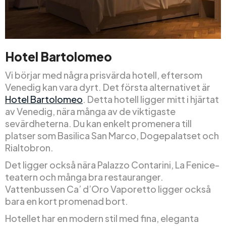
Hotel Bartolomeo
Vi börjar med några prisvärda hotell, eftersom
Venedig kan vara dyrt. Det första alternativet är
Hotel Bartolomeo
. Detta hotell ligger mitt i hjärtat
av Venedig, nära många av de viktigaste
sevärdheterna. Du kan enkelt promenera till
platser som Basilica San Marco, Dogepalatset och
Rialtobron.
Det ligger också nära Palazzo Contarini, La Fenice-
teatern och många bra restauranger.
Vattenbussen Ca’ d’Oro Vaporetto ligger också
bara en kort promenad bort.
Hotellet har en modern stil med fina, eleganta