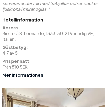
serveras under tak med träbjälkar och en vacker
ljuskrona i muranoglas.”
Hotellinformation
Adress
Rio Terà S. Leonardo, 1333, 30121 Venedig VE,
Italien.
Gästbetyg:
4,7 av 5
Pris per natt:
Från 810 SEK
Mer informationen