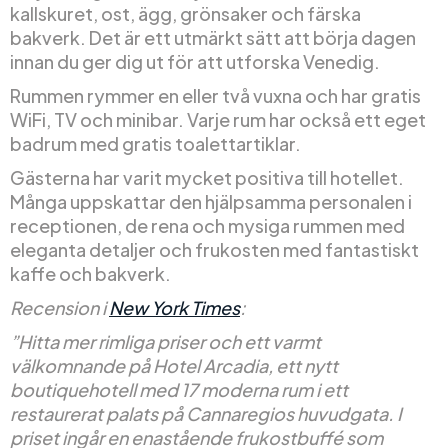
kallskuret, ost, ägg, grönsaker och färska
bakverk. Det är ett utmärkt sätt att börja dagen
innan du ger dig ut för att utforska Venedig.
Rummen rymmer en eller två vuxna och har gratis
WiFi, TV och minibar. Varje rum har också ett eget
badrum med gratis toalettartiklar.
Gästerna har varit mycket positiva till hotellet.
Många uppskattar den hjälpsamma personalen i
receptionen, de rena och mysiga rummen med
eleganta detaljer och frukosten med fantastiskt
kaffe och bakverk.
Recension i
New York Times
:
”Hitta mer rimliga priser och ett varmt
välkomnande på Hotel Arcadia, ett nytt
boutiquehotell med 17 moderna rum i ett
restaurerat palats på Cannaregios huvudgata. I
priset ingår en enastående frukostbuffé som