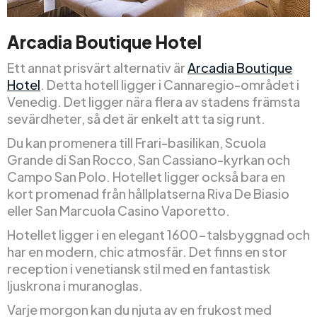
Arcadia Boutique Hotel
Ett annat prisvärt alternativ är
Arcadia Boutique
Hotel
. Detta hotell ligger i Cannaregio-området i
Venedig. Det ligger nära flera av stadens främsta
sevärdheter, så det är enkelt att ta sig runt.
Du kan promenera till Frari-basilikan, Scuola
Grande di San Rocco, San Cassiano-kyrkan och
Campo San Polo. Hotellet ligger också bara en
kort promenad från hållplatserna Riva De Biasio
eller San Marcuola Casino Vaporetto.
Hotellet ligger i en elegant 1600-talsbyggnad och
har en modern, chic atmosfär. Det finns en stor
reception i venetiansk stil med en fantastisk
ljuskrona i muranoglas.
Varje morgon kan du njuta av en frukost med