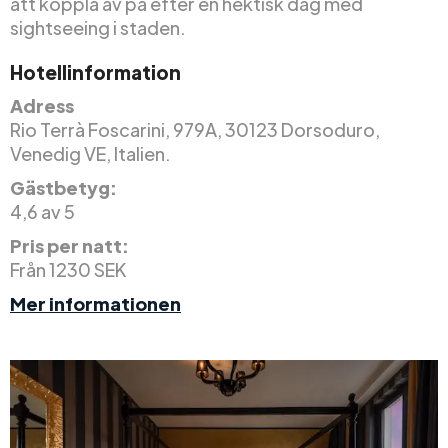
att koppla av på efter en hektisk dag med
sightseeing i staden.
Hotellinformation
Adress
Rio Terrà Foscarini, 979A, 30123 Dorsoduro,
Venedig VE, Italien.
Gästbetyg:
4,6 av 5
Pris per natt:
Från 1230 SEK
Mer informationen