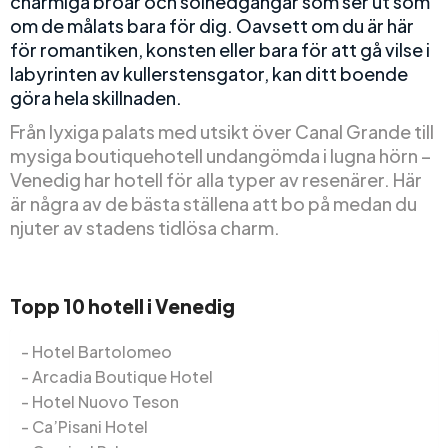
charmiga broar och solnedgångar som ser ut som
om de målats bara för dig. Oavsett om du är här
för romantiken, konsten eller bara för att gå vilse i
labyrinten av kullerstensgator, kan ditt boende
göra hela skillnaden.
Från lyxiga palats med utsikt över Canal Grande till
mysiga boutiquehotell undangömda i lugna hörn –
Venedig har hotell för alla typer av resenärer. Här
är några av de bästa ställena att bo på medan du
njuter av stadens tidlösa charm.
Topp 10 hotell i Venedig
Hotel Bartolomeo
Arcadia Boutique Hotel
Hotel Nuovo Teson
Ca’Pisani Hotel