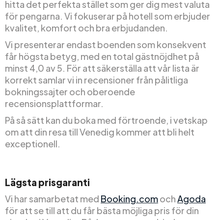
hitta det perfekta stället som ger dig mest valuta
för pengarna. Vi fokuserar på hotell som erbjuder
kvalitet, komfort och bra erbjudanden.
Vi presenterar endast boenden som konsekvent
får högsta betyg, med en total gästnöjdhet på
minst 4,0 av 5. För att säkerställa att vår lista är
korrekt samlar vi in recensioner från pålitliga
bokningssajter och oberoende
recensionsplattformar.
På så sätt kan du boka med förtroende, i vetskap
om att din resa till Venedig kommer att bli helt
exceptionell.
Lägsta prisgaranti
Vi har samarbetat med
Booking.com
och
Agoda
för att se till att du får bästa möjliga pris för din