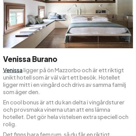
Venissa Burano
Venissa
ligger på ön Mazzorbo och är ett riktigt
unikt hotell som är väl värt ett besök. Hotellet
ligger mitt i en vingård och drivs av samma familj
som äger den.
En cool bonus är att du kan delta i vingårdsturer
och provsmaka vinerna utan att ens lämna
hotellet. Det gör hela vistelsen extra speciell och
rolig.
Det finns bara fem rum, så du får en riktigt