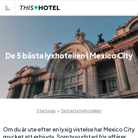
De 5 bästa lyxhotellen i Mexico City
Startsida
»
De bästa lyxhotellen
Om du är ute efter en lyxig vistelse har Mexico City
mycket att erbjuda. Som huvudstad för affärer,