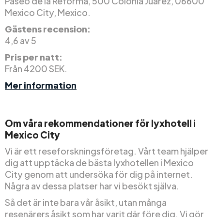
Paseo de la Reforma, 500 Colonia Juarez, 06600
Mexico City, Mexico.
Gästens recension:
4,6 av 5
Pris per natt:
Från 4200 SEK.
Mer information
Om våra rekommendationer för lyxhotell i
Mexico City
Vi är ett reseforskningsföretag. Vårt team hjälper
dig att upptäcka de bästa lyxhotellen i Mexico
City genom att undersöka för dig på internet.
Några av dessa platser har vi besökt själva.
Så det är inte bara vår åsikt, utan många
resenärers åsikt som har varit där före dig. Vi gör