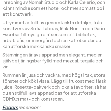
inredning av Nomah Studio och Karla Celerio, och
känns mindre som ett hotell och mer som att bo i
ett konstverk.
Utrymmet är fullt av genomtänkta detaljer, från
konstverk av Sofía Taboas, Iñaki Bonilla och Darío
Escobar till mysiga platser som ett bibliotek,
arbetsbås, en innergård och en kaffebar där du
kan utforska mexikanska smaker.
Stämningen är avslappnad men elegant, med en
självbetjäningsbar fylld med mezcal, tequila och
vin.
Rummen är ljusa och vackra, med högt i tak, stora
fönster och kök i vissa. Lägg till frukost med färsk
juice, Rosetta-bakverk och lokala favoriter, så har
du en stilfull, avslappnad bas för att utforska
CDMX:s mat- och konstscen.
Fodors
recension: