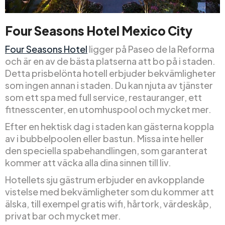
Four Seasons Hotel Mexico City
Four Seasons Hotel
ligger på Paseo de la Reforma
och är en av de bästa platserna att bo på i staden.
Detta prisbelönta hotell erbjuder bekvämligheter
som ingen annan i staden. Du kan njuta av tjänster
som ett spa med full service, restauranger, ett
fitnesscenter, en utomhuspool och mycket mer.
Efter en hektisk dag i staden kan gästerna koppla
av i bubbelpoolen eller bastun. Missa inte heller
den speciella spabehandlingen, som garanterat
kommer att väcka alla dina sinnen till liv.
Hotellets sju gästrum erbjuder en avkopplande
vistelse med bekvämligheter som du kommer att
älska, till exempel gratis wifi, hårtork, värdeskåp,
privat bar och mycket mer.