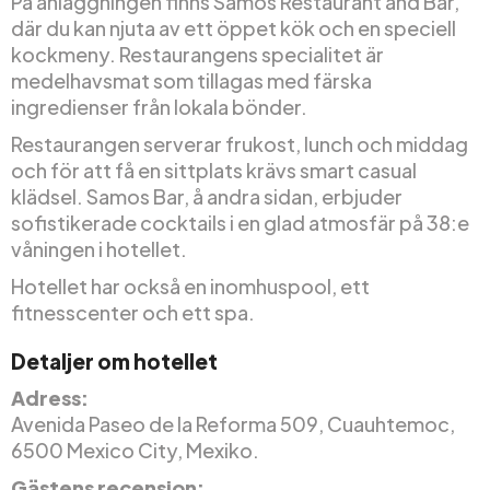
På anläggningen finns Samos Restaurant and Bar,
där du kan njuta av ett öppet kök och en speciell
kockmeny. Restaurangens specialitet är
medelhavsmat som tillagas med färska
ingredienser från lokala bönder.
Restaurangen serverar frukost, lunch och middag
och för att få en sittplats krävs smart casual
klädsel. Samos Bar, å andra sidan, erbjuder
sofistikerade cocktails i en glad atmosfär på 38:e
våningen i hotellet.
Hotellet har också en inomhuspool, ett
fitnesscenter och ett spa.
Detaljer om hotellet
Adress:
Avenida Paseo de la Reforma 509, Cuauhtemoc,
6500 Mexico City, Mexiko.
Gästens recension: