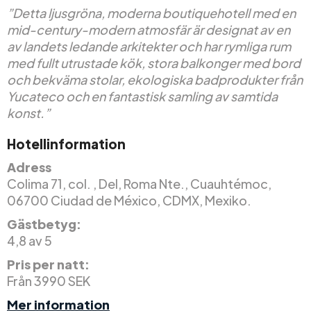
”Detta ljusgröna, moderna boutiquehotell med en
mid-century-modern atmosfär är designat av en
av landets ledande arkitekter och har rymliga rum
med fullt utrustade kök, stora balkonger med bord
och bekväma stolar, ekologiska badprodukter från
Yucateco och en fantastisk samling av samtida
konst.”
Hotellinformation
Adress
Colima 71, col. , Del, Roma Nte., Cuauhtémoc,
06700 Ciudad de México, CDMX, Mexiko.
Gästbetyg:
4,8 av 5
Pris per natt:
Från 3990 SEK
Mer information