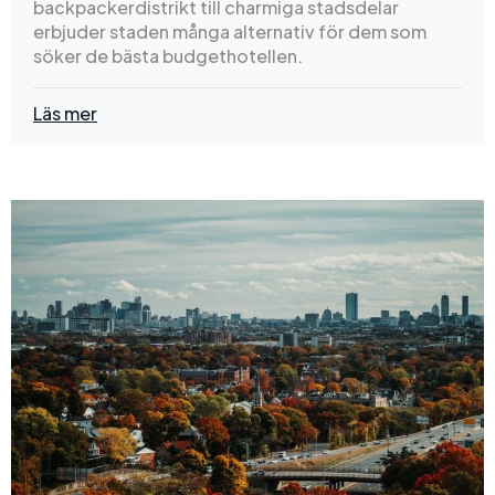
backpackerdistrikt till charmiga stadsdelar
erbjuder staden många alternativ för dem som
söker de bästa budgethotellen.
Läs mer