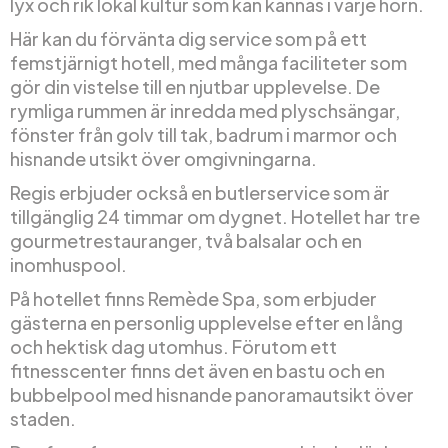
lyx och rik lokal kultur som kan kännas i varje hörn.
Här kan du förvänta dig service som på ett
femstjärnigt hotell, med många faciliteter som
gör din vistelse till en njutbar upplevelse. De
rymliga rummen är inredda med plyschsängar,
fönster från golv till tak, badrum i marmor och
hisnande utsikt över omgivningarna.
Regis erbjuder också en butlerservice som är
tillgänglig 24 timmar om dygnet. Hotellet har tre
gourmetrestauranger, två balsalar och en
inomhuspool.
På hotellet finns Remède Spa, som erbjuder
gästerna en personlig upplevelse efter en lång
och hektisk dag utomhus. Förutom ett
fitnesscenter finns det även en bastu och en
bubbelpool med hisnande panoramautsikt över
staden.