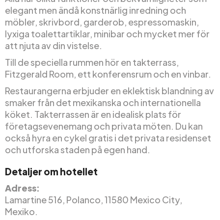
elegant men ändå konstnärlig inredning och
möbler, skrivbord, garderob, espressomaskin,
lyxiga toalettartiklar, minibar och mycket mer för
att njuta av din vistelse.
Till de speciella rummen hör en takterrass,
Fitzgerald Room, ett konferensrum och en vinbar.
Restaurangerna erbjuder en eklektisk blandning av
smaker från det mexikanska och internationella
köket. Takterrassen är en idealisk plats för
företagsevenemang och privata möten. Du kan
också hyra en cykel gratis i det privata residenset
och utforska staden på egen hand.
Detaljer om hotellet
Adress:
Lamartine 516, Polanco, 11580 Mexico City,
Mexiko.