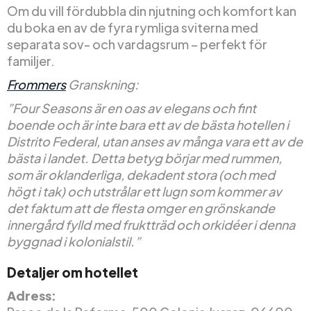
Om du vill fördubbla din njutning och komfort kan
du boka en av de fyra rymliga sviterna med
separata sov- och vardagsrum – perfekt för
familjer.
Frommers
Granskning:
”Four Seasons är en oas av elegans och fint
boende och är inte bara ett av de bästa hotellen i
Distrito Federal, utan anses av många vara ett av de
bästa i landet. Detta betyg börjar med rummen,
som är oklanderliga, dekadent stora (och med
högt i tak) och utstrålar ett lugn som kommer av
det faktum att de flesta omger en grönskande
innergård fylld med fruktträd och orkidéer i denna
byggnad i kolonialstil.”
Detaljer om hotellet
Adress: