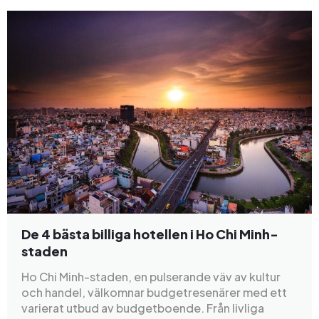
De 4 bästa billiga hotellen i Ho Chi Minh-
staden
Ho Chi Minh-staden, en pulserande väv av kultur
och handel, välkomnar budgetresenärer med ett
varierat utbud av budgetboende. Från livliga