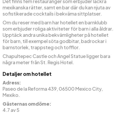
Det finns fem restauranger som erbjuder läckra
mexikanska rätter, samt en bar där du kan njuta av
sofistikerade cocktails i bekväma sittplatser.
Om du reser med barn har hotellet en barnklubb
som erbjuder roliga aktiviteter för barn i alla åldrar.
Upptäck andra unika bekvämligheter på hotellet
för barn, till exempel söta godbitar, badrockar i
barnstorlek, trappsteg och tofflor.
Chapultepec Castle och Angel Statue ligger bara
några meter från St. Regis Hotel.
Detaljer om hotellet
Adress:
Paseo de la Reforma 439, 06500 Mexico City,
Mexiko.
Gästernas omdöme:
4.7 av 5