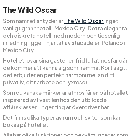
The Wild Oscar
Som namnet antyder är
The Wild Oscar
inget
vanligt grannhotell i Mexico City. Detta eleganta
och diskreta hotell med modern och tidsenlig
inredning ligger i hjärtat av stadsdelen Polanco i
Mexico City.
Hotellet lovar sina gäster en fridfull atmosfär där
de kommer att känna sig som hemma. Kort sagt,
det erbjuder en perfekt harmoni mellan ditt
privatliv, ditt arbete och lyxresor.
Som du kanske märker är atmosfären på hotellet
inspirerad av livsstilen hos den utbildade
affärsklassen. Ingenting är överdrivet här!
Det finns olika typer av rum och sviter som kan
bokas på hotellet.
Alla har olika funktioner och bekvämligheter som