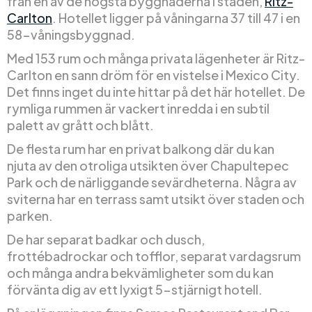
från en av de högsta byggnaderna i staden,
Ritz-
Carlton
. Hotellet ligger på våningarna 37 till 47 i en
58-våningsbyggnad.
Med 153 rum och många privata lägenheter är Ritz-
Carlton en sann dröm för en vistelse i Mexico City.
Det finns inget du inte hittar på det här hotellet. De
rymliga rummen är vackert inredda i en subtil
palett av grått och blått.
De flesta rum har en privat balkong där du kan
njuta av den otroliga utsikten över Chapultepec
Park och de närliggande sevärdheterna. Några av
sviterna har en terrass samt utsikt över staden och
parken.
De har separat badkar och dusch,
frottébadrockar och tofflor, separat vardagsrum
och många andra bekvämligheter som du kan
förvänta dig av ett lyxigt 5-stjärnigt hotell.