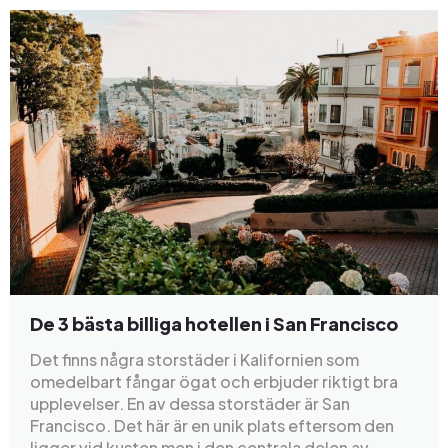
De 3 bästa billiga hotellen i San Francisco
Det finns några storstäder i Kalifornien som
omedelbart fångar ögat och erbjuder riktigt bra
upplevelser. En av dessa storstäder är San
Francisco. Det här är en unik plats eftersom den
ligger vid kusten men i den centrala delen av