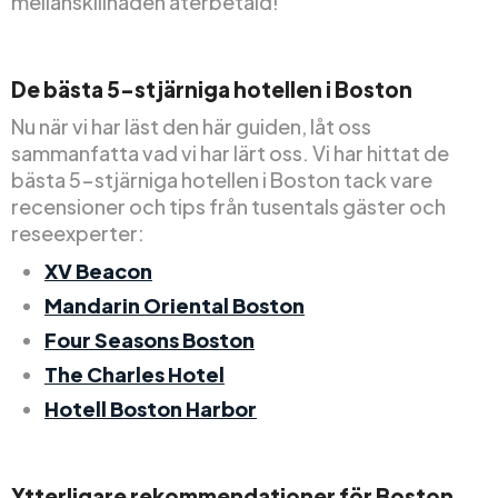
mellanskillnaden återbetald!
De bästa 5-stjärniga hotellen i Boston
Nu när vi har läst den här guiden, låt oss
sammanfatta vad vi har lärt oss. Vi har hittat de
bästa 5-stjärniga hotellen i Boston tack vare
recensioner och tips från tusentals gäster och
reseexperter:
XV Beacon
Mandarin Oriental Boston
Four Seasons Boston
The Charles Hotel
Hotell Boston Harbor
Ytterligare rekommendationer för Boston