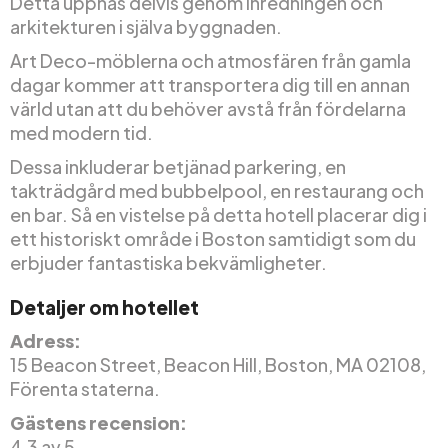
Detta uppnås delvis genom inredningen och
arkitekturen i själva byggnaden.
Art Deco-möblerna och atmosfären från gamla
dagar kommer att transportera dig till en annan
värld utan att du behöver avstå från fördelarna
med modern tid.
Dessa inkluderar betjänad parkering, en
takträdgård med bubbelpool, en restaurang och
en bar. Så en vistelse på detta hotell placerar dig i
ett historiskt område i Boston samtidigt som du
erbjuder fantastiska bekvämligheter.
Detaljer om hotellet
Adress:
15 Beacon Street, Beacon Hill, Boston, MA 02108,
Förenta staterna.
Gästens recension:
4,3 av 5