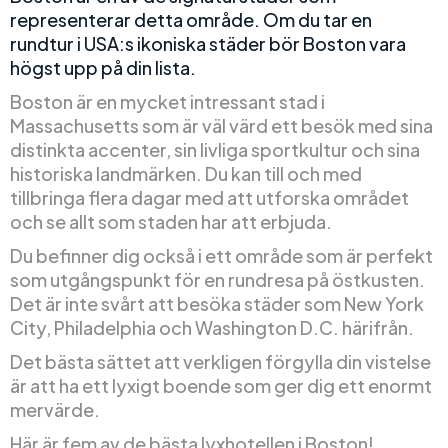
representerar detta område. Om du tar en
rundtur i USA:s ikoniska städer bör Boston vara
högst upp på din lista.
Boston är en mycket intressant stad i
Massachusetts som är väl värd ett besök med sina
distinkta accenter, sin livliga sportkultur och sina
historiska landmärken. Du kan till och med
tillbringa flera dagar med att utforska området
och se allt som staden har att erbjuda.
Du befinner dig också i ett område som är perfekt
som utgångspunkt för en rundresa på östkusten.
Det är inte svårt att besöka städer som New York
City, Philadelphia och Washington D.C. härifrån.
Det bästa sättet att verkligen förgylla din vistelse
är att ha ett lyxigt boende som ger dig ett enormt
mervärde.
Här är fem av de bästa lyxhotellen i Boston!