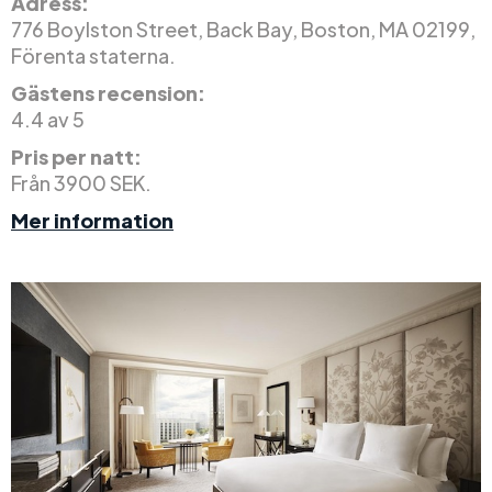
Adress:
776 Boylston Street, Back Bay, Boston, MA 02199,
Förenta staterna.
Gästens recension:
4.4 av 5
Pris per natt:
Från 3900 SEK.
Mer information