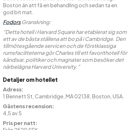
Boston än att få en behandling och sedan ta en
god bit mat.
Fodors
Granskning:
”Detta hotell i Harvard Square har etablerat sig som
ett av de bästa ställena att bo på i Cambridge. Den
tillmötesgående servicen och de förstklassiga
rumsfaciliteterna gör Charles till ett favorithotell för
kändisar, politiker och magnater som besöker det
närbelägna Harvard University.”
Detaljer om hotellet
Adress:
1 Bennett St, Cambridge, MA 02138, Boston, USA.
Gästens recension:
4,5 av 5
Pris per natt:
Från 2520 SEK.