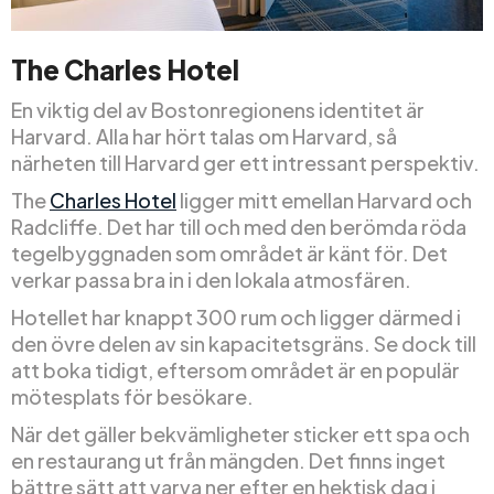
The Charles Hotel
En viktig del av Bostonregionens identitet är
Harvard. Alla har hört talas om Harvard, så
närheten till Harvard ger ett intressant perspektiv.
The
Charles Hotel
ligger mitt emellan Harvard och
Radcliffe. Det har till och med den berömda röda
tegelbyggnaden som området är känt för. Det
verkar passa bra in i den lokala atmosfären.
Hotellet har knappt 300 rum och ligger därmed i
den övre delen av sin kapacitetsgräns. Se dock till
att boka tidigt, eftersom området är en populär
mötesplats för besökare.
När det gäller bekvämligheter sticker ett spa och
en restaurang ut från mängden. Det finns inget
bättre sätt att varva ner efter en hektisk dag i