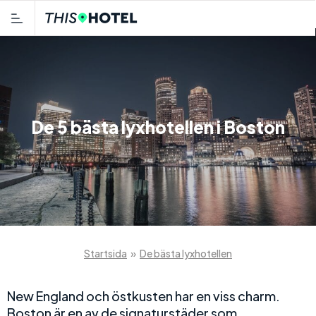
De 5 bästa lyxhotellen i Boston
Startsida
»
De bästa lyxhotellen
New England och östkusten har en viss charm.
Boston är en av de signaturstäder som