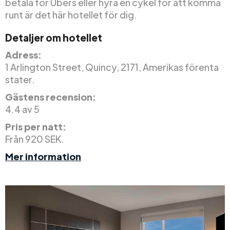
betala för Ubers eller hyra en cykel för att komma
runt är det här hotellet för dig.
Detaljer om hotellet
Adress:
1 Arlington Street, Quincy, 2171, Amerikas förenta
stater.
Gästens recension:
4.4 av 5
Pris per natt:
Från 920 SEK.
Mer information