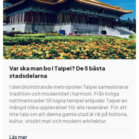
Var ska man bo i Taipei? De 5 bästa
stadsdelarna
I den blomstrande metropolen Taipei samexisterar
tradition och modernitet i harmoni. Från livliga
nattmarknader till lugna tempel erbjuder Taipei en
mängd olika upplevelser för alla resenärer. För att
inte tala om att denna gamla stad är rik på historia,
kultur, utsökt mat och modern arkitektur.
Läs mer