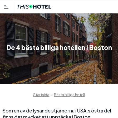
De 4 bästa billiga hotellen i Boston
Startsida
»
Bästa billiga hotell
Som en av de lysande stjärnorna i USA:s östra del
finns det mycket att upptäcka i Boston,