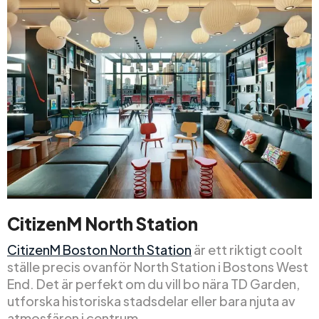
CitizenM North Station
CitizenM Boston North Station
är ett riktigt coolt
ställe precis ovanför North Station i Bostons West
End. Det är perfekt om du vill bo nära TD Garden,
utforska historiska stadsdelar eller bara njuta av
atmosfären i centrum.