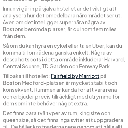
Innan vi går in på själva hotellet är det viktigt att
analysera hur det omedelbara närområdet ser ut.
Även om det inte ligger supernära några av
Bostons berömda platser, är du inom fem miles
från dem.
Så om du kan hyra en cykel eller ta en Uber, kan du
komma till områdena ganska enkelt. Några av
dessa hotspots i detta område inkluderar Harvard,
Central Square, TD Garden och Fenway Park.
Tillbaka till hotellet:
Fairfield by Marriott
på
Boston Medford-platsen är mycket stabilt och
konsekvent. Rummen är kända för att vara rena
och erbjuder precis tillräckligt med utrymme för
dem som inte behöver något extra.
Det finns bara två typer av rum, king size och
queen size, så det finns inga sviter att uppgradera
till. De håller kostnaderna nere genom att hålla allt