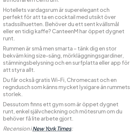
Hotellets vardagsrum är superelegant och
perfekt för att ta en cocktail med utsikt över
stadssilhuetten. Behöver du ett sent kvällsmål
eller en tidig kaffe? CanteenM har öppet dygnet
runt.
Rummen är små men smarta – tänk dig en stor
bekväm king size-säng, mörkläggningsgardiner,
stämningsbelysning och en surfplatta eller app för
att styra allt.
Du får också gratis Wi-Fi, Chromecast och en
regndusch som känns mycket lyxigare än rummets
storlek.
Dessutom finns ett gym som är öppet dygnet
runt, enkel självcheckning och mötesrum om du
behöver få lite arbete gjort.
Recension i
New York Times
: