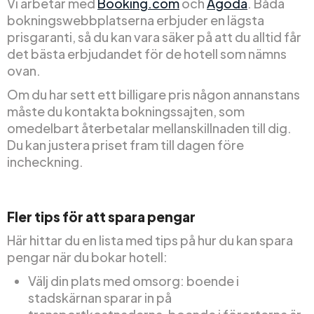
Vi arbetar med
Booking.com
och
Agoda
. Båda
bokningswebbplatserna erbjuder en lägsta
prisgaranti, så du kan vara säker på att du alltid får
det bästa erbjudandet för de hotell som nämns
ovan.
Om du har sett ett billigare pris någon annanstans
måste du kontakta bokningssajten, som
omedelbart återbetalar mellanskillnaden till dig.
Du kan justera priset fram till dagen före
incheckning.
Fler tips för att spara pengar
Här hittar du en lista med tips på hur du kan spara
pengar när du bokar hotell:
Välj din plats med omsorg: boende i
stadskärnan sparar in på