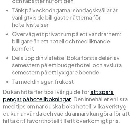
och rabatter nuförtiden
Tänk på veckodagarna: söndagskvällar är
vanligtvis de billigaste nätterna för
hotellvistelser
Överväg ett privat rum på ett vandrarhem:
billigare än ett hotell och med liknande
komfort
Dela upp din vistelse: Boka första delen av
semestern på ett budgethotell och avsluta
semestern på ett lyxigare boende
Ta med din egen frukost
Du kan hitta fler tips i vår guide för
att spara
pengar på hotellbokningar
. Den innehåller en lista
med tips om när du ska boka hotell, vilka verktyg
du kan använda och vad du annars kan göra för att
hitta ditt favorithotell till ett överkomligt pris.