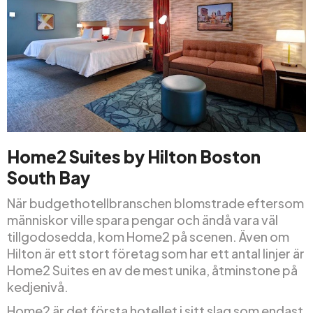
Home2 Suites by Hilton Boston
South Bay
När budgethotellbranschen blomstrade eftersom
människor ville spara pengar och ändå vara väl
tillgodosedda, kom Home2 på scenen. Även om
Hilton är ett stort företag som har ett antal linjer är
Home2 Suites en av de mest unika, åtminstone på
kedjenivå.
Home2 är det första hotellet i sitt slag som endast