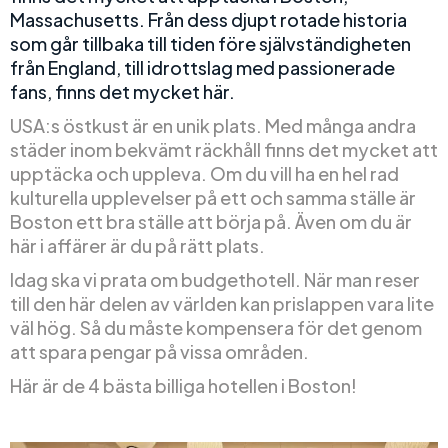
Massachusetts. Från dess djupt rotade historia
som går tillbaka till tiden före självständigheten
från England, till idrottslag med passionerade
fans, finns det mycket här.
USA:s östkust är en unik plats. Med många andra
städer inom bekvämt räckhåll finns det mycket att
upptäcka och uppleva. Om du vill ha en hel rad
kulturella upplevelser på ett och samma ställe är
Boston ett bra ställe att börja på. Även om du är
här i affärer är du på rätt plats.
Idag ska vi prata om budgethotell. När man reser
till den här delen av världen kan prislappen vara lite
väl hög. Så du måste kompensera för det genom
att spara pengar på vissa områden.
Här är de 4 bästa billiga hotellen i Boston!