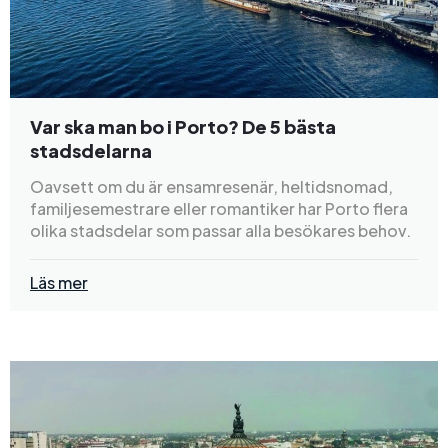
Var ska man bo i Porto? De 5 bästa
stadsdelarna
Oavsett om du är ensamresenär, heltidsnomad,
familjesemestrare eller romantiker har Porto flera
olika stadsdelar som passar alla besökares behov.
Läs mer