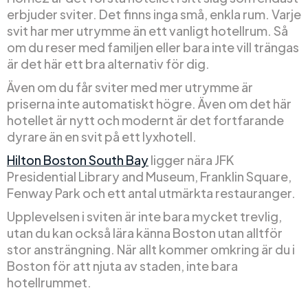
erbjuder sviter. Det finns inga små, enkla rum. Varje
svit har mer utrymme än ett vanligt hotellrum. Så
om du reser med familjen eller bara inte vill trängas
är det här ett bra alternativ för dig.
Även om du får sviter med mer utrymme är
priserna inte automatiskt högre. Även om det här
hotellet är nytt och modernt är det fortfarande
dyrare än en svit på ett lyxhotell.
Hilton Boston South Bay
ligger nära JFK
Presidential Library and Museum, Franklin Square,
Fenway Park och ett antal utmärkta restauranger.
Upplevelsen i sviten är inte bara mycket trevlig,
utan du kan också lära känna Boston utan alltför
stor ansträngning. När allt kommer omkring är du i
Boston för att njuta av staden, inte bara
hotellrummet.