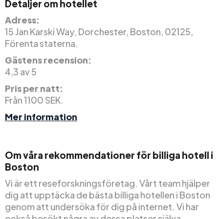
Detaljer om hotellet
Adress:
15 Jan Karski Way, Dorchester, Boston, 02125,
Förenta staterna.
Gästens recension:
4,3 av 5
Pris per natt:
Från 1100 SEK.
Mer information
Om våra rekommendationer för billiga hotell i
Boston
Vi är ett reseforskningsföretag. Vårt team hjälper
dig att upptäcka de bästa billiga hotellen i Boston
genom att undersöka för dig på internet. Vi har
också besökt några av dessa platser själva.