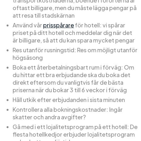
transportkostnaderna, boende i förorterna är
oftast billigare, men du måste lägga pengar på
att resa till stadskärnan
Använd vår
prisspårare
för hotell: vi spårar
priset på ditt hotell och meddelar dig när det
är billigare, så att du kan spara mycket pengar
Res utanför rusningstid: Res om möjligt utanför
högsäsong
Boka ett återbetalningsbart rum i förväg: Om
du hittar ett bra erbjudande ska du boka det
direkt eftersom du vanligtvis får de bästa
priserna när du bokar 3 till 6 veckor i förväg
Håll utkik efter erbjudanden i sista minuten
Kontrollera alla bokningskostnader: Ingår
skatter och andra avgifter?
Gå med i ett lojalitetsprogram på ett hotell: De
flesta hotellkedjor erbjuder lojalitetsprogram