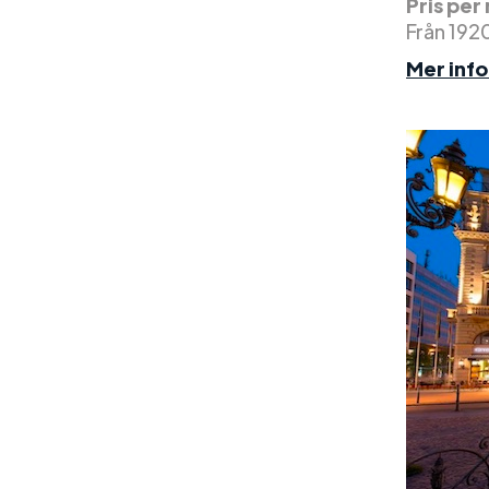
Pris per
Från 192
Mer inf