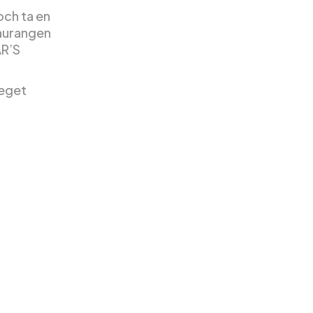
och ta en
taurangen
AR’S
 eget