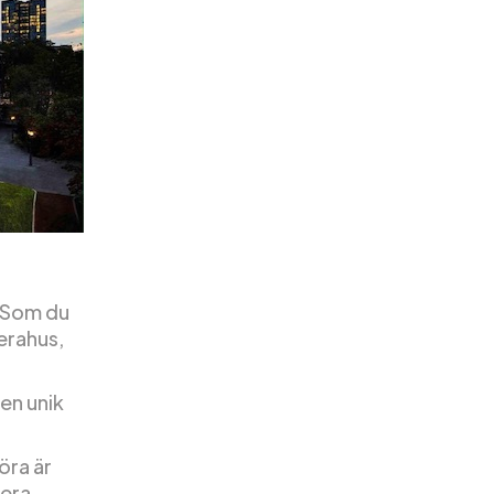
 Som du
perahus,
en unik
öra är
pera