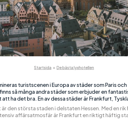
Startsida
»
De bästa lyxhotellen
ineras turistscenen i Europa av städer som Paris och
finns så många andra städer som erbjuder en fantasti
 att ha det bra. En av dessa städer är Frankfurt, Tysk
 är den största staden i delstaten Hessen. Med en rik 
tensiv affärsatmosfär är Frankfurt en riktigt häftig st