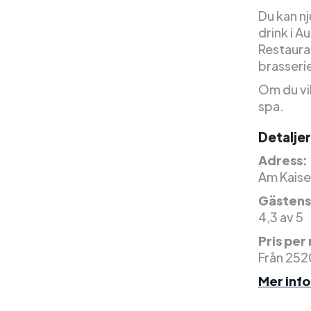
Du kan nj
drink i 
Restauran
brasseri
Om du vil
spa.
Detaljer
Adress:
Am Kaiser
Gästens
4,3 av 5
Pris per
Från 252
Mer inf