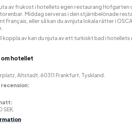
uta av frukost i hotellets egen restaurang Hofgarten 
Autorenbar. Middag serveras i den stjärnbelönade res
t Français, eller så kan du avnjuta lokala rätter i OSC
e.
l koppla av kan du njuta av ett turkiskt bad i hotellets
 om hotellet
platz, Altstadt, 60311 Frankfurt, Tyskland.
 recension:
 natt:
0 SEK.
ormation