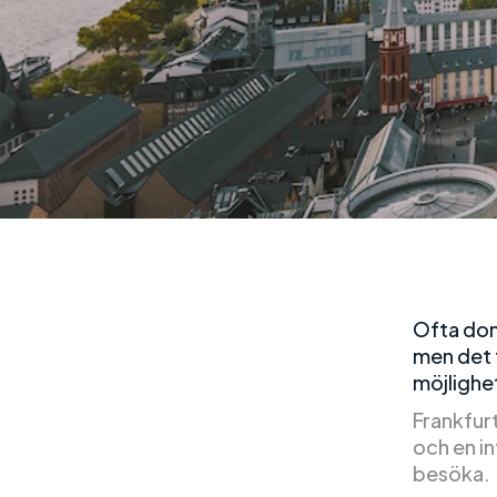
Ofta dom
men det 
möjlighet
Frankfurt
och en in
besöka.