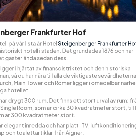
nberger Frankfurter Hof
ell på vår lista är Hotel
Steigenberger Frankfurter Ho
historiskt hotell i staden. Det grundades 1876 och har
t gäster ända sedan dess.
ligger i hjärtat av finansdistriktet och den historiska
an, så du har nära till alla de viktigaste sevärdheterna
hurch, Main Tower och Römer ligger i omedelbar närhe
ga hotellet.
har drygt 300 rum. Det finns ett stort urval av rum: fr
Single Room, som är cirka 30 kvadratmeter stort, till
om är 300 kvadratmeter stort.
är elegant inredda och har platt-TV, luftkonditionerin
 och toalettartiklar från Aigner.