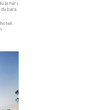
 är här i
m du bara
hotell.
n.