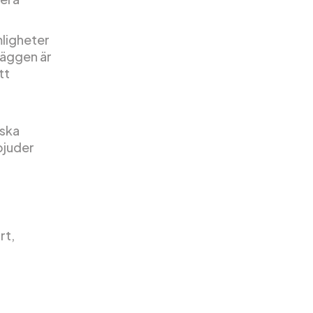
mligheter
läggen är
tt
nska
bjuder
rt,