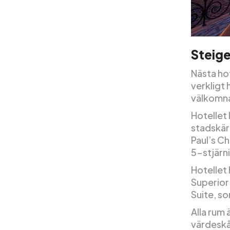
Steige
Nästa hot
verkligt 
välkomna
Hotellet 
stadskärn
Paul’s C
5-stjärni
Hotellet 
Superior 
Suite, s
Alla rum 
värdeskåp