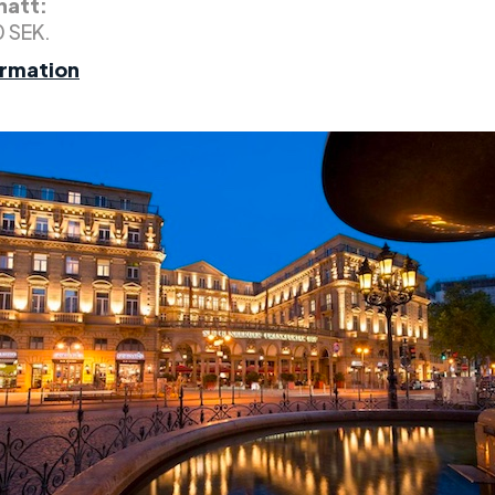
 natt:
0 SEK.
ormation