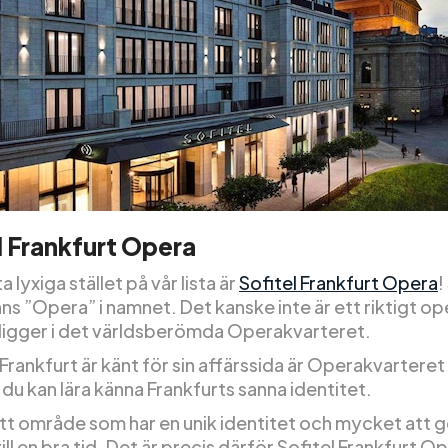
l Frankfurt Opera
a lyxiga stället på vår lista är
Sofitel Frankfurt Opera
!
nns ”Opera” i namnet. Det kanske inte är ett riktigt o
ligger i det världsberömda Operakvarteret.
rankfurt är känt för sin affärssida är Operakvarteret 
 du kan lära känna Frankfurts sanna identitet.
ett område som har en unik identitet och mycket att g
ill en bra tid. Det är precis därför Sofitel Frankfurt O