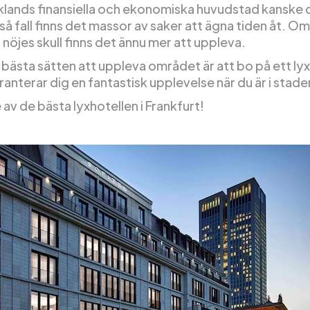
lands finansiella och ekonomiska huvudstad kanske du
I så fall finns det massor av saker att ägna tiden åt. O
r nöjes skull finns det ännu mer att uppleva.
 bästa sätten att uppleva området är att bo på ett lyx
anterar dig en fantastisk upplevelse när du är i stade
e av de bästa lyxhotellen i Frankfurt!