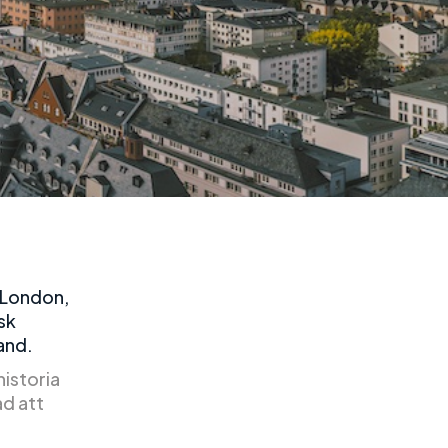
 London,
sk
land.
historia
ad att