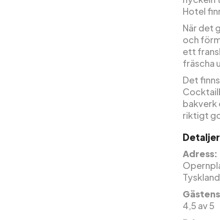
Hotel fin
När det g
och förmå
ett frans
fräscha 
Det finn
Cocktailb
bakverk 
riktigt g
Detaljer
Adress:
Opernplat
Tyskland
Gästens
4,5 av 5