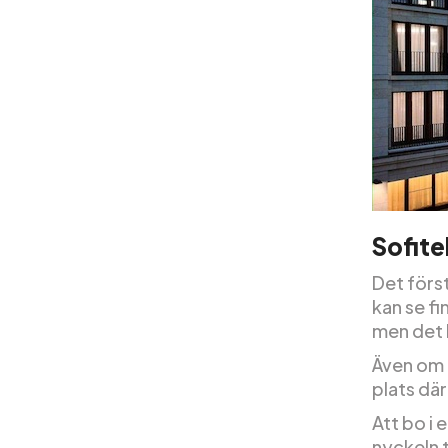
Sofite
Det först
kan se fi
men det 
Även om F
plats där
Att bo i 
nyckeln t