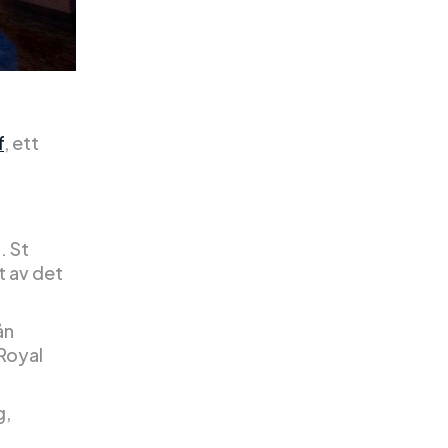
f
, ett
. St
t av det
ån
 Royal
g,