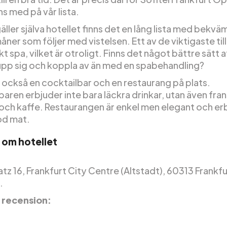
ns med på vår lista.
äller själva hotellet finns det en lång lista med bekvä
ner som följer med vistelsen. Ett av de viktigaste til
kt spa, vilket är otroligt. Finns det något bättre sätt a
upp sig och koppla av än med en spabehandling?
s också en cocktailbar och en restaurang på plats.
aren erbjuder inte bara läckra drinkar, utan även fra
och kaffe. Restaurangen är enkel men elegant och er
od mat.
 om hotellet
z 16, Frankfurt City Centre (Altstadt), 60313 Frankfu
.
 recension: