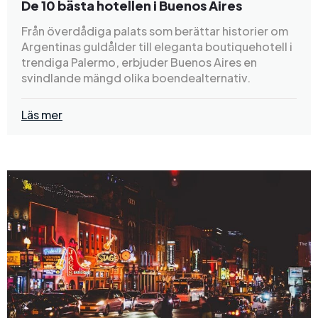
De 10 bästa hotellen i Buenos Aires
Från överdådiga palats som berättar historier om
Argentinas guldålder till eleganta boutiquehotell i
trendiga Palermo, erbjuder Buenos Aires en
svindlande mängd olika boendealternativ.
Läs mer