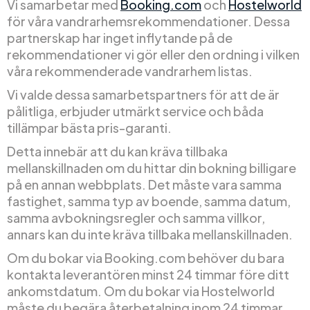
Vi samarbetar med
Booking.com
och
Hostelworld
för våra vandrarhemsrekommendationer. Dessa
partnerskap har inget inflytande på de
rekommendationer vi gör eller den ordning i vilken
våra rekommenderade vandrarhem listas.
Vi valde dessa samarbetspartners för att de är
pålitliga, erbjuder utmärkt service och båda
tillämpar bästa pris-garanti.
Detta innebär att du kan kräva tillbaka
mellanskillnaden om du hittar din bokning billigare
på en annan webbplats. Det måste vara samma
fastighet, samma typ av boende, samma datum,
samma avbokningsregler och samma villkor,
annars kan du inte kräva tillbaka mellanskillnaden.
Om du bokar via Booking.com behöver du bara
kontakta leverantören minst 24 timmar före ditt
ankomstdatum. Om du bokar via Hostelworld
måste du begära återbetalning inom 24 timmar