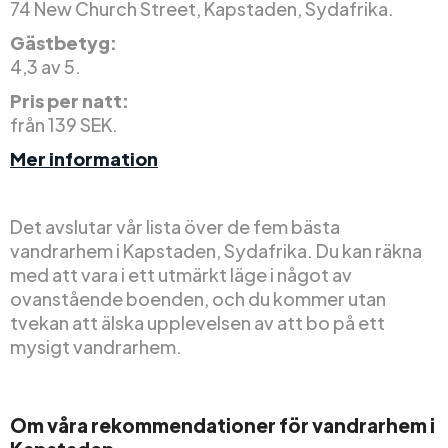
74 New Church Street, Kapstaden, Sydafrika.
Gästbetyg:
4,3 av 5.
Pris per natt:
från 139 SEK.
Mer information
Det avslutar vår lista över de fem bästa
vandrarhem i Kapstaden, Sydafrika. Du kan räkna
med att vara i ett utmärkt läge i något av
ovanstående boenden, och du kommer utan
tvekan att älska upplevelsen av att bo på ett
mysigt vandrarhem.
Om våra rekommendationer för vandrarhem i