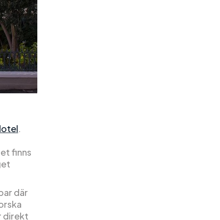
otel
.
et finns
get
bar där
forska
 direkt