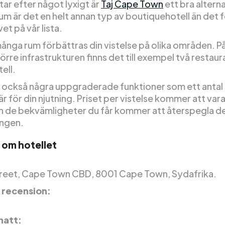
ar efter något lyxigt är
Taj Cape Town
ett bra altern
rum är det en helt annan typ av boutiquehotell än det 
vet på vår lista.
ånga rum förbättras din vistelse på olika områden. P
örre infrastrukturen finns det till exempel två restau
ell.
s också några uppgraderade funktioner som ett antal
r för din njutning. Priset per vistelse kommer att vara 
n de bekvämligheter du får kommer att återspegla d
ingen.
 om hotellet
treet, Cape Town CBD, 8001 Cape Town, Sydafrika.
 recension:
 natt: