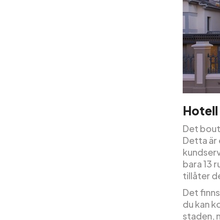
Hotel
Det bouti
Detta är 
kundserv
bara 13 
tillåter d
Det finns
du kan k
staden, 