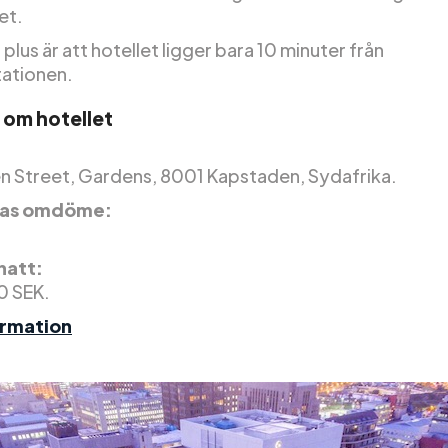
et.
 plus är att hotellet ligger bara 10 minuter från
tationen.
 om hotellet
n Street, Gardens, 8001 Kapstaden, Sydafrika.
nas omdöme:
 natt:
0 SEK.
ormation