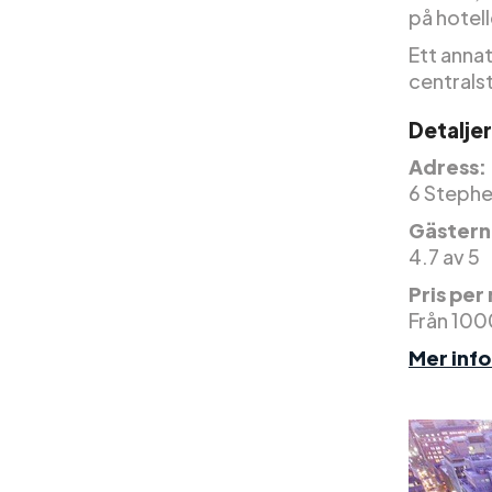
på hotell
Ett annat
centrals
Detaljer
Adress:
6 Stephe
Gäster
4.7 av 5
Pris per
Från 100
Mer inf