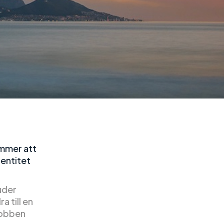
ommer att
dentitet
uder
 till en
Robben