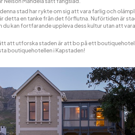
är Nelson Mandela satt fängslad.
enna stad har rykte om sig att vara farlig och olämpl
 är detta en tanke från det förflutna. Nuförtiden är st
 du kan fortfarande uppleva dess kultur utan att vara
ätt att utforska staden är att bo på ett boutiquehotell
sta boutiquehotellen i Kapstaden!