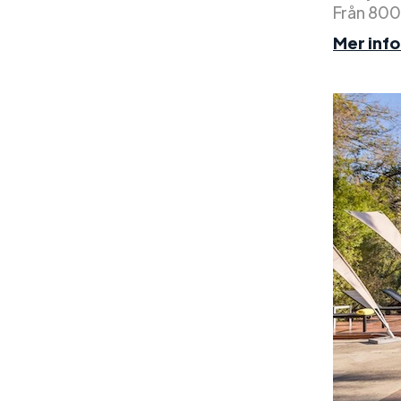
Från 800
Mer inf