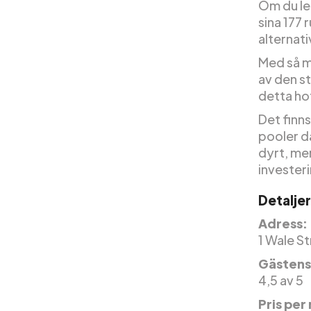
Om du let
sina 177 
alternati
Med så m
av den st
detta hot
Det finn
pooler dä
dyrt, me
invester
Detaljer
Adress:
1 Wale S
Gästens
4,5 av 5
Pris per