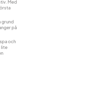
ativ. Med
första
å grund
ranger på
 spa och
lite
en