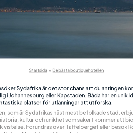
Startsida
»
De bästa boutiquehotellen
esöker Sydafrika är det stor chans att du antingen k
ig i Johannesburg eller Kapstaden. Båda har en unik i
ntastiska platser för utlänningar att utforska.
n, som är Sydafrikas näst mest befolkade stad, erbj
storia, kultur och unikhet som säkert kommer att bidra
sk vistelse. Förundras över Taffelberget eller besök 