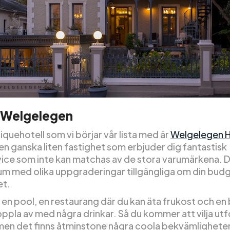
l Welgelegen
quehotell som vi börjar vår lista med är
Welgelegen H
en ganska liten fastighet som erbjuder dig fantastisk
ice som inte kan matchas av de stora varumärkena. D
rum med olika uppgraderingar tillgängliga om din bud
et.
 en pool, en restaurang där du kan äta frukost och en 
oppla av med några drinkar. Så du kommer att vilja ut
men det finns åtminstone några coola bekvämligheter