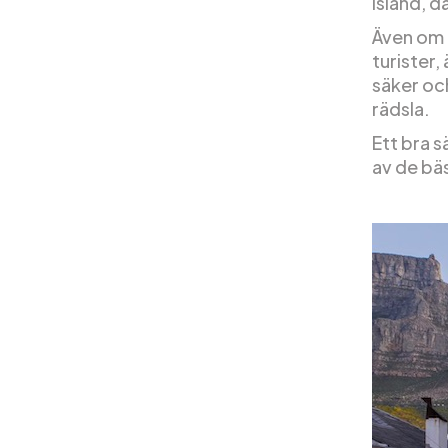
Island, d
Även om d
turister,
säker och
rädsla.
Ett bra s
av de bä