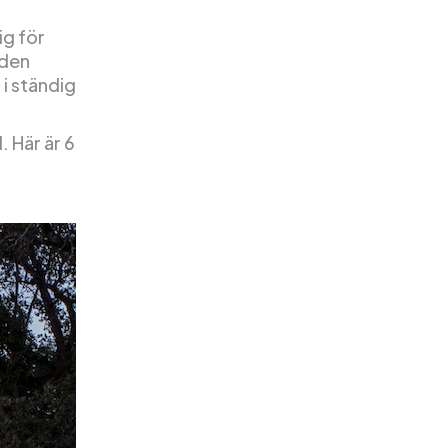
ig för
aden
 i ständig
. Här är 6