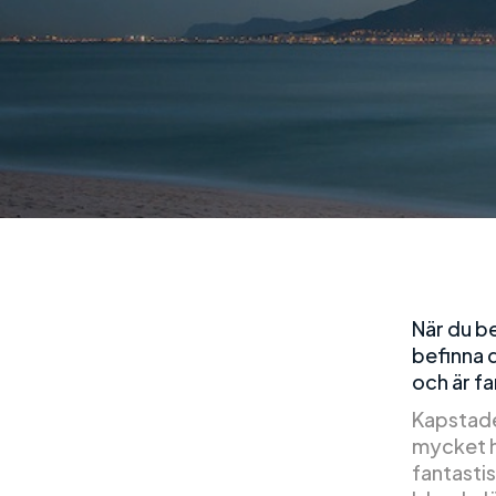
När du b
befinna d
och är fa
Kapstade
mycket hi
fantasti