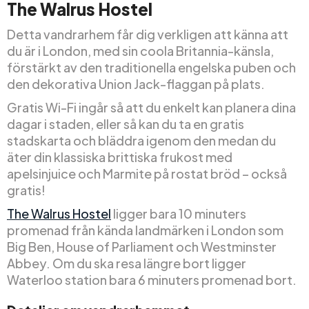
The Walrus Hostel
Detta vandrarhem får dig verkligen att känna att
du är i London, med sin coola Britannia-känsla,
förstärkt av den traditionella engelska puben och
den dekorativa Union Jack-flaggan på plats.
Gratis Wi-Fi ingår så att du enkelt kan planera dina
dagar i staden, eller så kan du ta en gratis
stadskarta och bläddra igenom den medan du
äter din klassiska brittiska frukost med
apelsinjuice och Marmite på rostat bröd – också
gratis!
The Walrus Hostel
ligger bara 10 minuters
promenad från kända landmärken i London som
Big Ben, House of Parliament och Westminster
Abbey. Om du ska resa längre bort ligger
Waterloo station bara 6 minuters promenad bort.