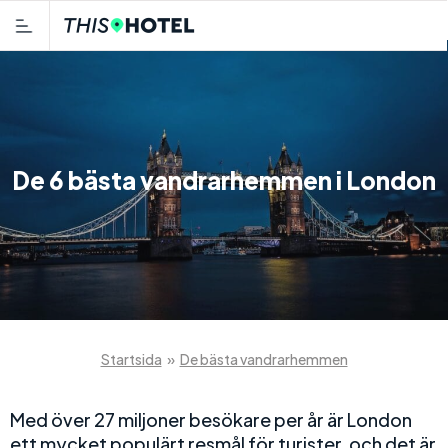
De 6 bästa vandrarhemmen i London
Startsida
»
De bästa vandrarhemmen
Med över 27 miljoner besökare per år är London
ett mycket populärt resmål för turister, och det är