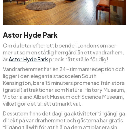
Astor Hyde Park
Om du letar efter ett boende i London som ser
mer ut som en ståtlig herrgård än ett vandrarhem,
är
Astor Hyde Park
precis rätt ställe för dig!
Vandrarhemmet har en 24-timmarsreception och
ligger i den eleganta stadsdelen South
Kensington, bara 15 minuters promenad från stora
(gratis!) attraktioner som Natural History Museum,
Victoria and Albert Museum och Science Museum,
vilket gör det till ett utmärkt val.
Dessutom finns det dagliga aktiviteter tillgängliga
direkt på vandrarhemmet och gästerna har gratis
tillgång till wifi för att hjälpa dem att planera sin