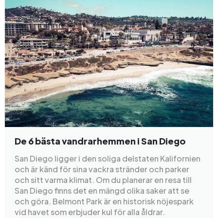
De 6 bästa vandrarhemmen i San Diego
San Diego ligger i den soliga delstaten Kalifornien
och är känd för sina vackra stränder och parker
och sitt varma klimat. Om du planerar en resa till
San Diego finns det en mängd olika saker att se
och göra. Belmont Park är en historisk nöjespark
vid havet som erbjuder kul för alla åldrar.