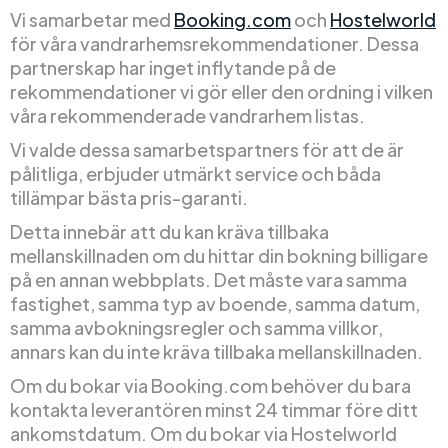
Vi samarbetar med
Booking.com
och
Hostelworld
för våra vandrarhemsrekommendationer. Dessa
partnerskap har inget inflytande på de
rekommendationer vi gör eller den ordning i vilken
våra rekommenderade vandrarhem listas.
Vi valde dessa samarbetspartners för att de är
pålitliga, erbjuder utmärkt service och båda
tillämpar bästa pris-garanti.
Detta innebär att du kan kräva tillbaka
mellanskillnaden om du hittar din bokning billigare
på en annan webbplats. Det måste vara samma
fastighet, samma typ av boende, samma datum,
samma avbokningsregler och samma villkor,
annars kan du inte kräva tillbaka mellanskillnaden.
Om du bokar via Booking.com behöver du bara
kontakta leverantören minst 24 timmar före ditt
ankomstdatum. Om du bokar via Hostelworld