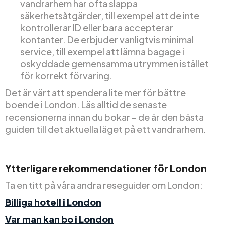
vandrarhem har ofta slappa
säkerhetsåtgärder, till exempel att de inte
kontrollerar ID eller bara accepterar
kontanter. De erbjuder vanligtvis minimal
service, till exempel att lämna bagage i
oskyddade gemensamma utrymmen istället
för korrekt förvaring.
Det är värt att spendera lite mer för bättre
boende i London. Läs alltid de senaste
recensionerna innan du bokar – de är den bästa
guiden till det aktuella läget på ett vandrarhem.
Ytterligare rekommendationer för London
Ta en titt på våra andra reseguider om London:
Billiga hotell i London
Var man kan bo i London