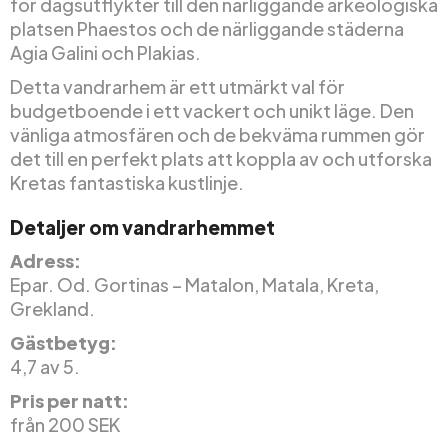
för dagsutflykter till den närliggande arkeologiska
platsen Phaestos och de närliggande städerna
Agia Galini och Plakias.
Detta vandrarhem är ett utmärkt val för
budgetboende i ett vackert och unikt läge. Den
vänliga atmosfären och de bekväma rummen gör
det till en perfekt plats att koppla av och utforska
Kretas fantastiska kustlinje.
Detaljer om vandrarhemmet
Adress:
Epar. Od. Gortinas – Matalon, Matala, Kreta,
Grekland.
Gästbetyg:
4,7 av 5.
Pris per natt:
från 200 SEK