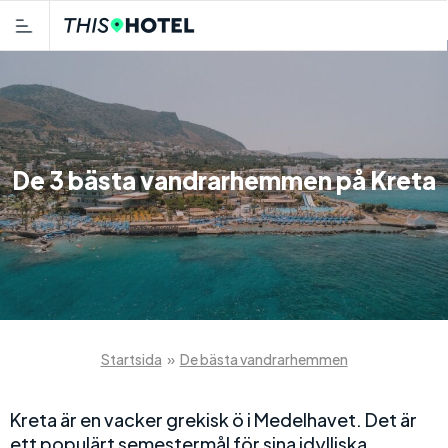
De 3 bästa vandrarhemmen på Kreta
Startsida
»
De bästa vandrarhemmen
Kreta är en vacker grekisk ö i Medelhavet. Det är
ett populärt semestermål för sina idylliska