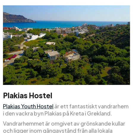
Plakias Hostel
Plakias Youth Hostel
är ett fantastiskt vandrarhem
i den vackra byn Plakias på Kreta i Grekland.
Vandrarhemmet är omgivet av grönskande kullar
och ligger inom gångavstånd från alla lokala