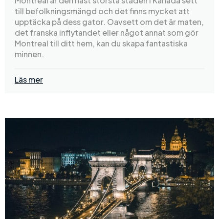
Montreal är den näst största staden i Kanada sett
till befolkningsmängd och det finns mycket att
upptäcka på dess gator. Oavsett om det är maten,
det franska inflytandet eller något annat som gör
Montreal till ditt hem, kan du skapa fantastiska
minnen.
Läs mer