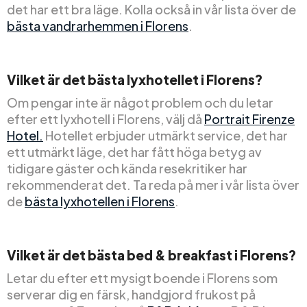
det har ett bra läge. Kolla också in vår lista över de
bästa vandrarhemmen i Florens
.
Vilket är det bästa lyxhotellet i Florens?
Om pengar inte är något problem och du letar
efter ett lyxhotell i Florens, välj då
Portrait Firenze
Hotel.
Hotellet erbjuder utmärkt service, det har
ett utmärkt läge, det har fått höga betyg av
tidigare gäster och kända resekritiker har
rekommenderat det. Ta reda på mer i vår lista över
de
bästa lyxhotellen i Florens
.
Vilket är det bästa bed & breakfast i Florens?
Letar du efter ett mysigt boende i Florens som
serverar dig en färsk, handgjord frukost på