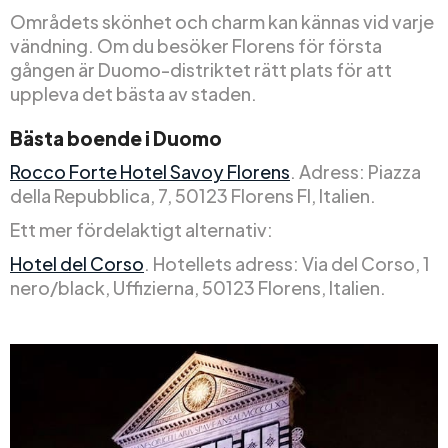
Områdets skönhet och charm kan kännas vid varje
vändning. Om du besöker Florens för första
gången är Duomo-distriktet rätt plats för att
uppleva det bästa av staden.
Bästa boende i Duomo
Rocco Forte Hotel Savoy Florens
. Adress: Piazza
della Repubblica, 7, 50123 Florens FI, Italien.
Ett mer fördelaktigt alternativ:
Hotel del Corso
. Hotellets adress: Via del Corso, 1
nero/black, Uffizierna, 50123 Florens, Italien.