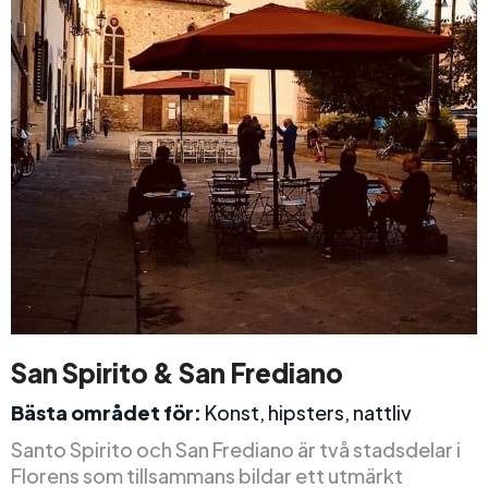
San Spirito & San Frediano
Bästa området för:
Konst, hipsters, nattliv
Santo Spirito och San Frediano är två stadsdelar i
Florens som tillsammans bildar ett utmärkt