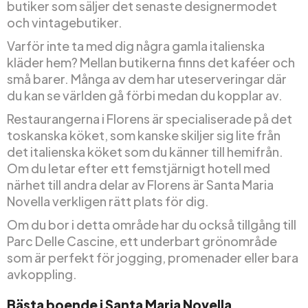
butiker som säljer det senaste designermodet
och vintagebutiker.
Varför inte ta med dig några gamla italienska
kläder hem? Mellan butikerna finns det kaféer och
små barer. Många av dem har uteserveringar där
du kan se världen gå förbi medan du kopplar av.
Restaurangerna i Florens är specialiserade på det
toskanska köket, som kanske skiljer sig lite från
det italienska köket som du känner till hemifrån.
Om du letar efter ett femstjärnigt hotell med
närhet till andra delar av Florens är Santa Maria
Novella verkligen rätt plats för dig.
Om du bor i detta område har du också tillgång till
Parc Delle Cascine, ett underbart grönområde
som är perfekt för jogging, promenader eller bara
avkoppling.
Bästa boende i Santa Maria Novella