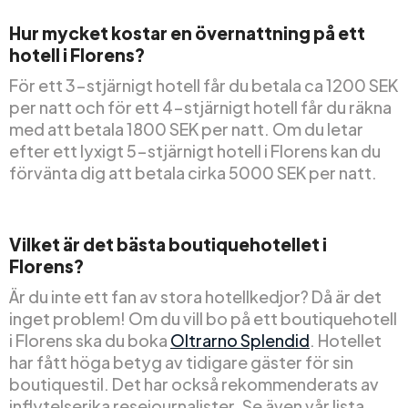
Hur mycket kostar en övernattning på ett
hotell i Florens?
För ett 3-stjärnigt hotell får du betala ca 1200 SEK
per natt och för ett 4-stjärnigt hotell får du räkna
med att betala 1800 SEK per natt. Om du letar
efter ett lyxigt 5-stjärnigt hotell i Florens kan du
förvänta dig att betala cirka 5000 SEK per natt.
Vilket är det bästa boutiquehotellet i
Florens?
Är du inte ett fan av stora hotellkedjor? Då är det
inget problem! Om du vill bo på ett boutiquehotell
i Florens ska du boka
Oltrarno Splendid
. Hotellet
har fått höga betyg av tidigare gäster för sin
boutiquestil. Det har också rekommenderats av
inflytelserika resejournalister. Se även vår lista