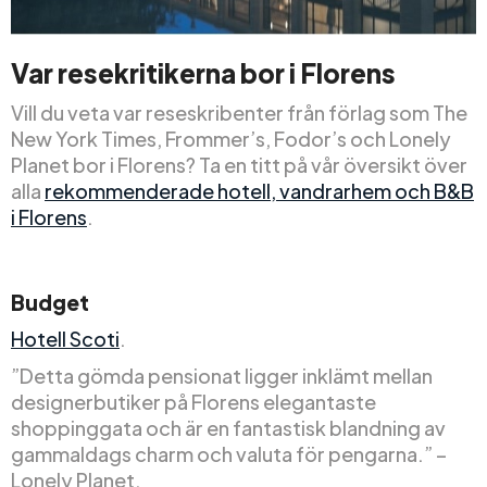
Var resekritikerna bor i Florens
Vill du veta var reseskribenter från förlag som The
New York Times, Frommer’s, Fodor’s och Lonely
Planet bor i Florens? Ta en titt på vår översikt över
alla
rekommenderade hotell, vandrarhem och B&B
i Florens
.
Budget
Hotell Scoti
.
”Detta gömda pensionat ligger inklämt mellan
designerbutiker på Florens elegantaste
shoppinggata och är en fantastisk blandning av
gammaldags charm och valuta för pengarna.” –
Lonely Planet.