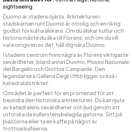
sightseeing
Duomo är stadens hjärta. Arkitekturen i
stadskärnan runt Duomo är otrolig och en riktig
godbit för kulturälskare. Om du älskar kultur och
historia måste du åka till Florens; och om du vill
vara omgiven av det, håll dig nära Duomo.
I stadens centrum finns några av Florens viktigaste
sevärdheter, bland annat Duomo, Museo Nazionale
del Bargello och Giottos Campanile. Den
legendariska Galleria Degli Uffizi ligger också i
katedraldistriktet.
Området är perfekt för en promenad för att
beundra den historiska arkitekturen. Du kan njuta
av katedralens sevärdheter och ljud genom att
utforska de kullerstensbelagda gatorna. Sitt på
piazzorna eller ta en kaffe på något av
trottoarkaféerna.