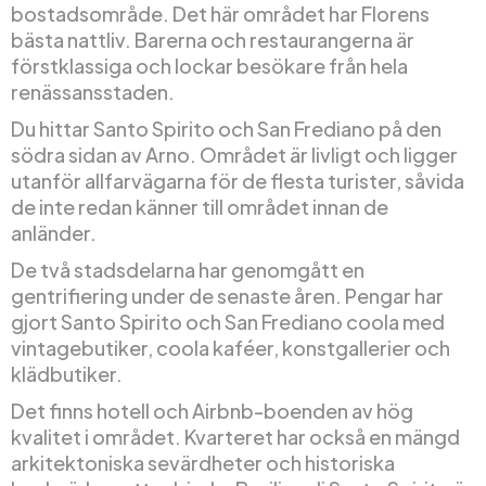
bostadsområde. Det här området har Florens
bästa nattliv. Barerna och restaurangerna är
förstklassiga och lockar besökare från hela
renässansstaden.
Du hittar Santo Spirito och San Frediano på den
södra sidan av Arno. Området är livligt och ligger
utanför allfarvägarna för de flesta turister, såvida
de inte redan känner till området innan de
anländer.
De två stadsdelarna har genomgått en
gentrifiering under de senaste åren. Pengar har
gjort Santo Spirito och San Frediano coola med
vintagebutiker, coola kaféer, konstgallerier och
klädbutiker.
Det finns hotell och Airbnb-boenden av hög
kvalitet i området. Kvarteret har också en mängd
arkitektoniska sevärdheter och historiska