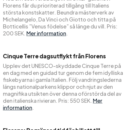
Florens får du prioriterad tillgång till Italiens
största konstskatter. Beundra mästerverk av
Michelangelo, Da Vinci och Giotto och titta på
Botticellis ”Venus födelse” så länge du vill. Pris:
200 SEK.
Mer information
.
Cinque Terre dagsutflykt från Florens
Upplev det UNESCO-skyddade Cinque Terre på
en dag med en guidad tur genom de fem idylliska
fiskebyarna i gamla Italien. Följ vandringslederna
längs nationalparkens klippor och njut av den
magnifika utsikten över denna oförstörda del av
den italienska rivieran. Pris: 550 SEK.
Mer
information
.