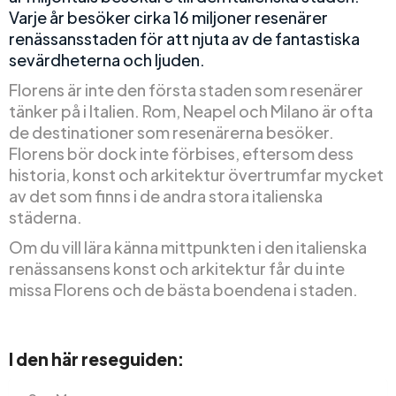
Varje år besöker cirka 16 miljoner resenärer
renässansstaden för att njuta av de fantastiska
sevärdheterna och ljuden.
Florens är inte den första staden som resenärer
tänker på i Italien. Rom, Neapel och Milano är ofta
de destinationer som resenärerna besöker.
Florens bör dock inte förbises, eftersom dess
historia, konst och arkitektur övertrumfar mycket
av det som finns i de andra stora italienska
städerna.
Om du vill lära känna mittpunkten i den italienska
renässansens konst och arkitektur får du inte
missa Florens och de bästa boendena i staden.
I den här reseguiden: