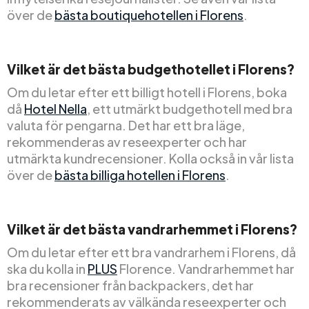
över de
bästa boutiquehotellen i Florens
.
Vilket är det bästa budgethotellet i Florens?
Om du letar efter ett billigt hotell i Florens, boka
då
Hotel Nella
, ett utmärkt budgethotell med bra
valuta för pengarna. Det har ett bra läge,
rekommenderas av reseexperter och har
utmärkta kundrecensioner. Kolla också in vår lista
över de
bästa billiga hotellen i Florens
.
Vilket är det bästa vandrarhemmet i Florens?
Om du letar efter ett bra vandrarhem i Florens, då
ska du kolla in
PLUS
Florence. Vandrarhemmet har
bra recensioner från backpackers, det har
rekommenderats av välkända reseexperter och