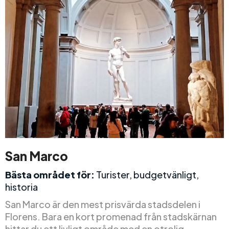
San Marco
Bästa området för:
Turister, budgetvänligt,
historia
San Marco är den mest prisvärda stadsdelen i
Florens. Bara en kort promenad från stadskärnan
hittar du ett livligt område med en otrolig