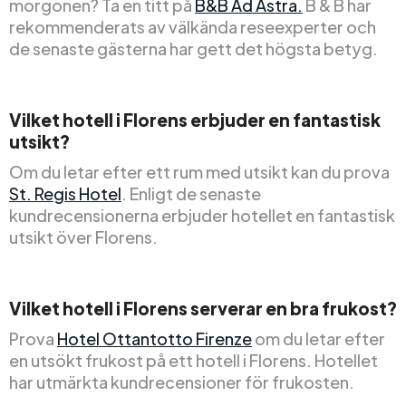
morgonen? Ta en titt på
B&B Ad Astra.
B & B har
rekommenderats av välkända reseexperter och
de senaste gästerna har gett det högsta betyg.
Vilket hotell i Florens erbjuder en fantastisk
utsikt?
Om du letar efter ett rum med utsikt kan du prova
St. Regis Hotel
. Enligt de senaste
kundrecensionerna erbjuder hotellet en fantastisk
utsikt över Florens.
Vilket hotell i Florens serverar en bra frukost?
Prova
Hotel Ottantotto Firenze
om du letar efter
en utsökt frukost på ett hotell i Florens. Hotellet
har utmärkta kundrecensioner för frukosten.