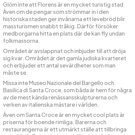
Glöm inte att Florens är en mycket turistig stad.
Även om de pengar som strömmar in i den
historiska staden ger invånarna ett levebröd blir
massturismen snabbt tråkig. Därför försöker
medborgarna hitta en plats där de kan fly undan
folkmassorna.
Området är avslappnat och inbjuder till att dröja
sig kvar. Området är det gamla judiska kvarteret
och erbjuder ett antal sevärdheter som man
måste se.
Missa inte Museo Nazionale del Bargello och
Basilica di Santa Croce, som båda är hem för några
av de mest kända renässansskulpturerna och
verken av italienska mästare i världen.
Även om Santa Croce är en mycket cool plats är
priserna för boende rimliga. Barerna och
restaurangerna är ett utmärkt ställe att tillbringa