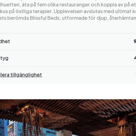
lhuetten, äta på fem olika restauranger och koppla av på et
us på östliga terapier. Upplevelsen avslutas med ultimat 
lets berömda Blissful Beds, utformade för djup, återhämta
rdhet
tyg
lera tillgänglighet