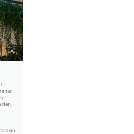
i
örenar
es
m den
med sin