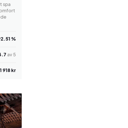
t spa
komfort
nde
92.51 %
4.7
av 5
1 918 kr