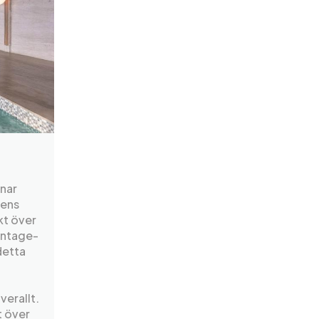
enar
iens
kt över
vintage-
detta
erallt.
t över