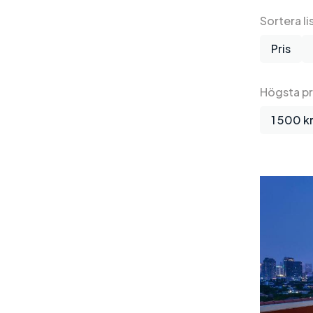
Sortera li
Pris
Högsta pr
1 500 k