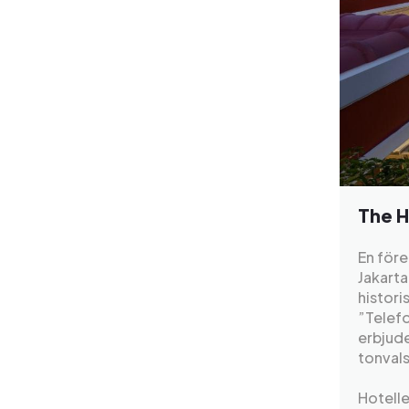
The 
En för
Jakarta
histor
”Telef
erbjud
tonvals
Hotelle