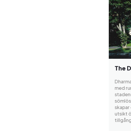
The 
Dharmaw
med rum
stadens
sömlöst
skapar 
utsikt 
tillgån