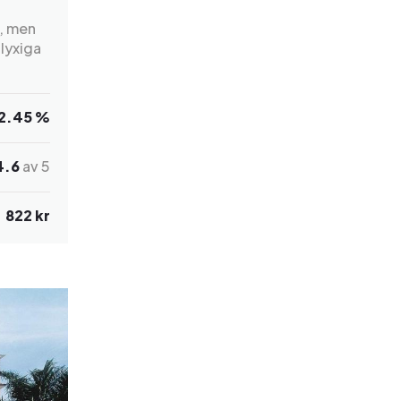
a, men
lyxiga
2.45 %
4.6
av 5
822 kr