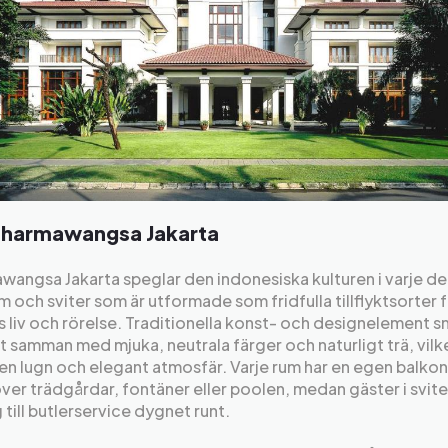
Dharmawangsa Jakarta
angsa Jakarta speglar den indonesiska kulturen i varje det
 och sviter som är utformade som fridfulla tillflyktsorter 
 liv och rörelse. Traditionella konst- och designelement s
 samman med mjuka, neutrala färger och naturligt trä, vilk
en lugn och elegant atmosfär. Varje rum har en egen balk
över trädgårdar, fontäner eller poolen, medan gäster i svite
g till butlerservice dygnet runt.