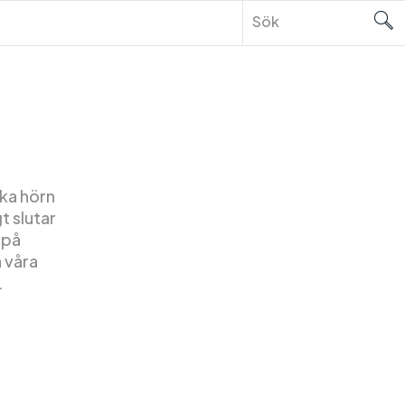
ska hörn
t slutar
 på
 våra
.