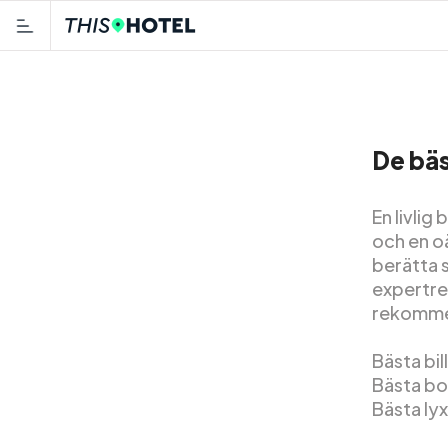
De bäs
En livlig
och en oä
berätta s
expertre
rekommen
Bästa bil
Bästa bo
Bästa ly