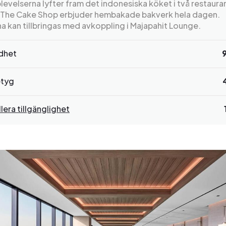
evelserna lyfter fram det indonesiska köket i två restaura
The Cake Shop erbjuder hembakade bakverk hela dagen.
na kan tillbringas med avkoppling i Majapahit Lounge.
rdhet
tyg
lera tillgänglighet