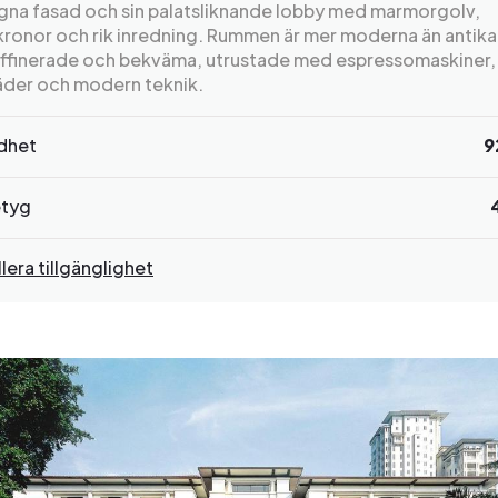
gna fasad och sin palatsliknande lobby med marmorgolv,
lkronor och rik inredning. Rummen är mer moderna än antik
affinerade och bekväma, utrustade med espressomaskiner, 
äder och modern teknik.
rdhet
9
tyg
lera tillgänglighet