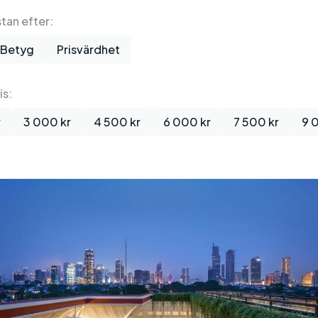
stan efter:
Betyg
Prisvärdhet
is:
r
3 000 kr
4 500 kr
6 000 kr
7 500 kr
9 