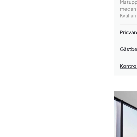
Matuppl
medan 
Kvällar
Prisvä
Gästbe
Kontrol