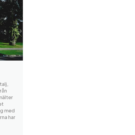
alj,
från
mälter
et
ong med
rna har