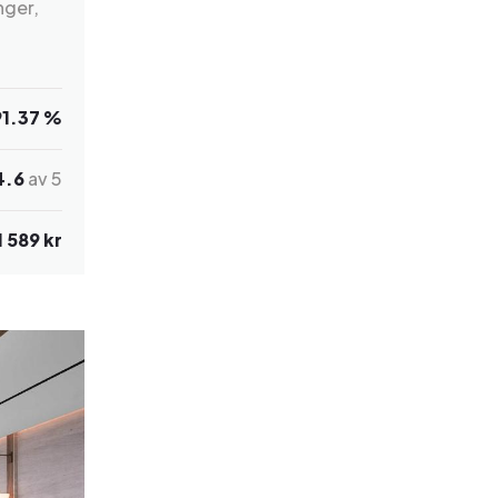
nger,
91.37 %
4.6
av 5
1 589 kr