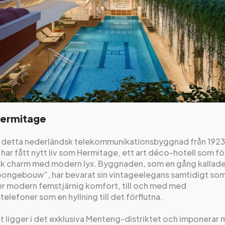
Hermitage
e detta nederländsk telekommunikationsbyggnad från 1923 
 har fått nytt liv som Hermitage, ett art déco-hotell som f
isk charm med modern lyx. Byggnaden, som en gång kallad
oongebouw”, har bevarat sin vintageelegans samtidigt so
er modern femstjärnig komfort, till och med med
telefoner som en hyllning till det förflutna.
t ligger i det exklusiva Menteng-distriktet och imponerar 