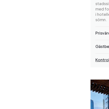
stadssi
med fok
i hotel
sömn.
Prisvä
Gästbe
Kontrol