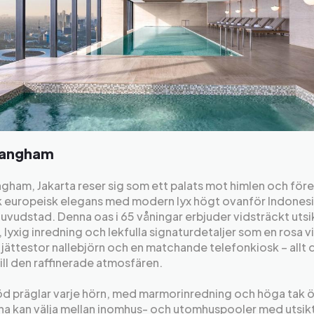
Langham
gham, Jakarta reser sig som ett palats mot himlen och för
sk europeisk elegans med modern lyx högt ovanför Indones
 huvudstad. Denna oas i 65 våningar erbjuder vidsträckt utsi
 lyxig inredning och lekfulla signaturdetaljer som en rosa 
n jättestor nallebjörn och en matchande telefonkiosk – allt 
till den raffinerade atmosfären.
d präglar varje hörn, med marmorinredning och höga tak öv
na kan välja mellan inomhus- och utomhuspooler med utsik