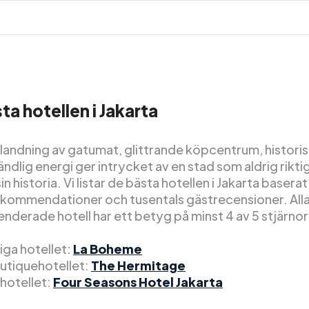
ta hotellen i Jakarta
 blandning av gatumat, glittrande köpcentrum, histori
ndlig energi ger intrycket av en stad som aldrig riktig
in historia. Vi listar de bästa hotellen i Jakarta baserat
kommendationer och tusentals gästrecensioner. Alla
derade hotell har ett betyg på minst 4 av 5 stjärnor
liga hotellet:
La Boheme
utiquehotellet:
The Hermitage
xhotellet:
Four Seasons Hotel Jakarta