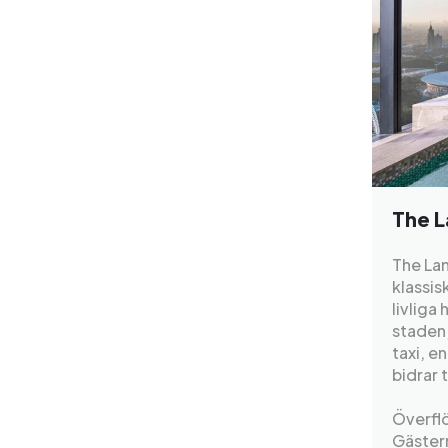
The 
The Lan
klassi
livliga
staden,
taxi, e
bidrar 
Överflö
Gäster