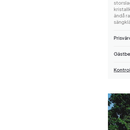
storsla
kristal
ändå r
sängkl
Prisvä
Gästbe
Kontrol