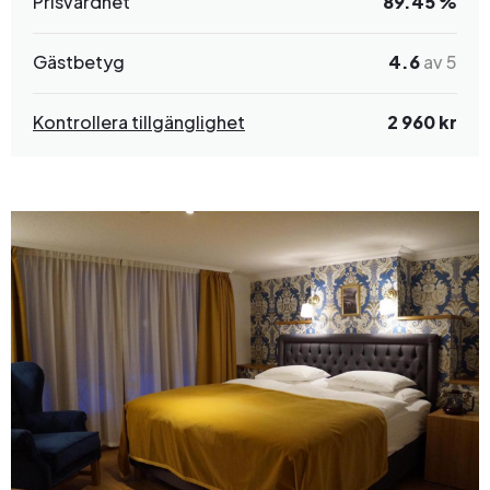
Prisvärdhet
89.45 %
Gästbetyg
4.6
av 5
Kontrollera tillgänglighet
2 960 kr