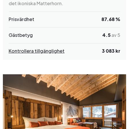
det ikoniska Matterhorn.
Prisvärdhet
87.68 %
Gästbetyg
4.5
av 5
Kontrollera tillgänglighet
3 083 kr