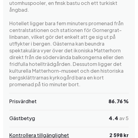
utomhuspooler, en finsk bastu och ett turkiskt
ångbad.
Hotellet ligger bara fem minuters promenad från
centralstationen och stationen för Gornergrat-
linbanan, vilket gör det enkelt att ge sig ut på
utflykter i bergen. Gästerna kan beundra
spektakulära vyer över det ikoniska Matterhorn
direkt från de södervända balkongerna eller den
fridfulla hotellträdgården. Dessutom ligger det
kulturella Matterhorn-museet och den historiska
bergsklättrarnas kyrkogård bara en kort
promenad på tio minuter bort.
Prisvärdhet
86.76 %
Gästbetyg
4.4
av 5
Kontrollera tillgänglighet
2 598 kr