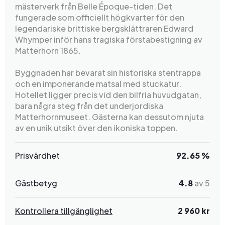
mästerverk från Belle Époque-tiden. Det
fungerade som officiellt högkvarter för den
legendariske brittiske bergsklättraren Edward
Whymper inför hans tragiska förstabestigning av
Matterhorn 1865.
Byggnaden har bevarat sin historiska stentrappa
och en imponerande matsal med stuckatur.
Hotellet ligger precis vid den bilfria huvudgatan,
bara några steg från det underjordiska
Matterhornmuseet. Gästerna kan dessutom njuta
av en unik utsikt över den ikoniska toppen.
Prisvärdhet
92.65 %
Gästbetyg
4.8
av 5
Kontrollera tillgänglighet
2 960 kr