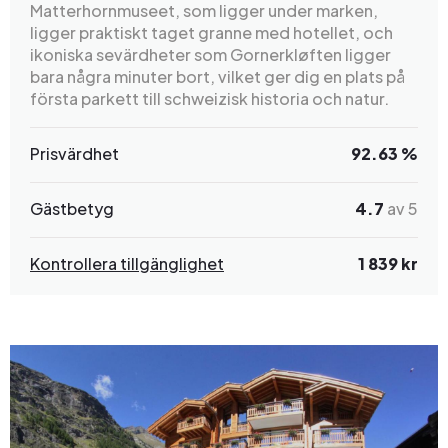
Matterhornmuseet, som ligger under marken,
ligger praktiskt taget granne med hotellet, och
ikoniska sevärdheter som Gornerkløften ligger
bara några minuter bort, vilket ger dig en plats på
första parkett till schweizisk historia och natur.
Prisvärdhet
92.63 %
Gästbetyg
4.7
av 5
Kontrollera tillgänglighet
1 839 kr