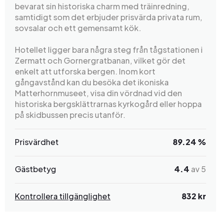
bevarat sin historiska charm med träinredning,
samtidigt som det erbjuder prisvärda privata rum,
sovsalar och ett gemensamt kök.
Hotellet ligger bara några steg från tågstationen i
Zermatt och Gornergratbanan, vilket gör det
enkelt att utforska bergen. Inom kort
gångavstånd kan du besöka det ikoniska
Matterhornmuseet, visa din vördnad vid den
historiska bergsklättrarnas kyrkogård eller hoppa
på skidbussen precis utanför.
Prisvärdhet
89.24 %
Gästbetyg
4.4
av 5
Kontrollera tillgänglighet
832 kr