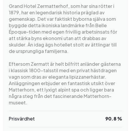
Grand Hotel Zermatterhof, som har sina rötter i
1879, har en legendarisk historia präglad av
gemenskap. Det var faktiskt byborna själva som
byggde detta ikoniska landmärke från Belle
Époque-tiden med egen frivillig arbetsinsats för
att stärka byns ekonomi utan att drabbas av
skulder. Än idag ägs hotellet stolt av ättlingar till
de ursprungliga familjerna.
Eftersom Zermatt är helt bilfritt anländer gästerna
i klassisk 1800-talsstil med en privat hästdragen
vagn som dras av eleganta lipizzanerhästar.
Anläggningen erbjuder en fantastisk utsikt över
Matterhorn, ett lyxigt alpint spa och ligger bara
några steg från det fascinerande Matterhorn-
museet.
Prisvärdhet
90.8 %