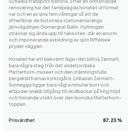
Schweiz transport historia. Efter en omfattande
renovering har det familjeägda hotellet utformat
var och en av sina fem våningar så att de
efterliknar de historiska stationerna längs
järnvägslinjen Gornergrat Bahn. Hyllningen
sträcker sig ända upp till taksviten, där en enorm
och imponerande avbildning av sjön Riffelsee
pryder väggen.
Hotellet har ett bekvämt läge i det bilfria Zermatt,
bara några steg från det underjordiska
Matterhorn-museet och den stämningsfulla
bergsklättrarnas kyrkogård. Linbanan Zermatt–
Sunnegga ligger bara några minuter bort och
erbjuder snabb tillgång till skidbackar på hög höjd
och hisnande utsikt över den ikoniska Matterhorn-
toppen.
Prisvärdhet
87.23 %