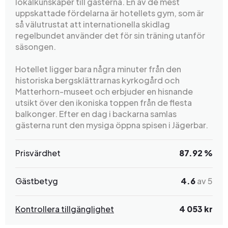
lokalkunskaper till gästerna. En av de mest
uppskattade fördelarna är hotellets gym, som är
så välutrustat att internationella skidlag
regelbundet använder det för sin träning utanför
säsongen.
Hotellet ligger bara några minuter från den
historiska bergsklättrarnas kyrkogård och
Matterhorn-museet och erbjuder en hisnande
utsikt över den ikoniska toppen från de flesta
balkonger. Efter en dag i backarna samlas
gästerna runt den mysiga öppna spisen i Jägerbar.
Prisvärdhet
87.92 %
Gästbetyg
4.6
av 5
Kontrollera tillgänglighet
4 053 kr