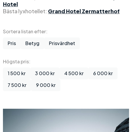
Hotel
Bästa lyxhotellet:
Grand Hotel Zermatterhof
Sortera listan efter:
Pris
Betyg
Prisvärdhet
Högsta pris:
1 500 kr
3 000 kr
4 500 kr
6 000 kr
7 500 kr
9 000 kr