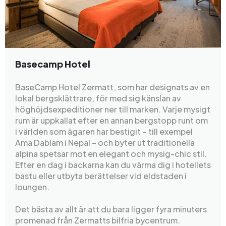
Basecamp Hotel
BaseCamp Hotel Zermatt, som har designats av en
lokal bergsklättrare, för med sig känslan av
höghöjdsexpeditioner ner till marken. Varje mysigt
rum är uppkallat efter en annan bergstopp runt om
i världen som ägaren har bestigit – till exempel
Ama Dablam i Nepal – och byter ut traditionella
alpina spetsar mot en elegant och mysig-chic stil.
Efter en dag i backarna kan du värma dig i hotellets
bastu eller utbyta berättelser vid eldstaden i
loungen.
Det bästa av allt är att du bara ligger fyra minuters
promenad från Zermatts bilfria bycentrum.