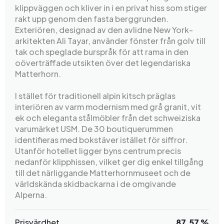
klippväggen och kliver in i en privat hiss som stiger
rakt upp genom den fasta berggrunden.
Exteriören, designad av den avlidne New York-
arkitekten Ali Tayar, använder fönster från golv till
tak och speglade burspråk för att rama in den
oöverträffade utsikten över det legendariska
Matterhorn.
I stället för traditionell alpin kitsch präglas
interiören av varm modernism med grå granit, vit
ek och eleganta stålmöbler från det schweiziska
varumärket USM. De 30 boutiquerummen
identifieras med bokstäver istället för siffror.
Utanför hotellet ligger byns centrum precis
nedanför klipphissen, vilket ger dig enkel tillgång
till det närliggande Matterhornmuseet och de
världskända skidbackarna i de omgivande
Alperna.
Prisvärdhet
87.57 %