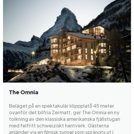
The Omnia
Beläget på en spektakulär klippplatå 45 meter
ovanför det bilfria Zermatt, ger The Omnia en ny
tolkning av den klassiska amerikanska fjällstugan
med felfritt schweiziskt hantverk. Gästerna
anländer via en filmisk tunnel som sprängts ut i