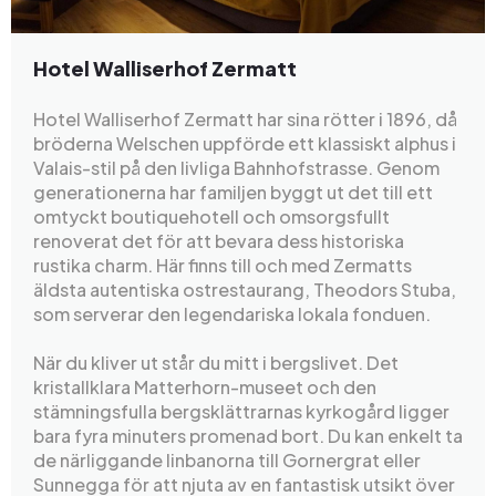
Hotel Walliserhof Zermatt
Hotel Walliserhof Zermatt har sina rötter i 1896, då
bröderna Welschen uppförde ett klassiskt alphus i
Valais-stil på den livliga Bahnhofstrasse. Genom
generationerna har familjen byggt ut det till ett
omtyckt boutiquehotell och omsorgsfullt
renoverat det för att bevara dess historiska
rustika charm. Här finns till och med Zermatts
äldsta autentiska ostrestaurang, Theodors Stuba,
som serverar den legendariska lokala fonduen.
När du kliver ut står du mitt i bergslivet. Det
kristallklara Matterhorn-museet och den
stämningsfulla bergsklättrarnas kyrkogård ligger
bara fyra minuters promenad bort. Du kan enkelt ta
de närliggande linbanorna till Gornergrat eller
Sunnegga för att njuta av en fantastisk utsikt över