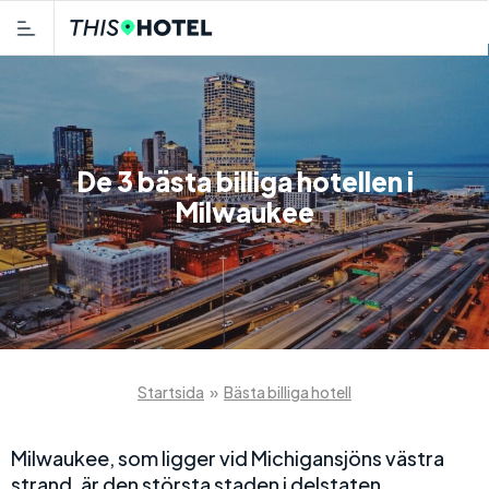
De 3 bästa billiga hotellen i
Milwaukee
Startsida
»
Bästa billiga hotell
Milwaukee, som ligger vid Michigansjöns västra
strand, är den största staden i delstaten