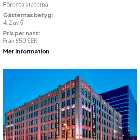
Förenta staterna.
Gästernas betyg:
4,2 av 5
Pris per natt:
Från 850 SEK
Mer information