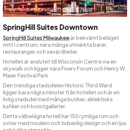
SpringHill Suites Downtown
SpringHill Suites Milwaukee
är bekvämt beläget
mitt i centrum, nära många utmärkta barer,
restauranger och sevärdheter.
Hotellet är anslutet till Wisconsin Centre via en
skywalk och ligger nära Fiserv Forum och Henry W.
Maier Festival Park.
Den trendiga stadsdelen Historic Third Ward
ligger bara några minuter från hotellet och är en
livlig stadsdel med många butiker, eklektiska
kaféer och konstgallerier.
Detta välbelägna hotell har 155 rymliga rum och
sviter med modern och tidsenlig design och en ljus
och luftig atmosfär.