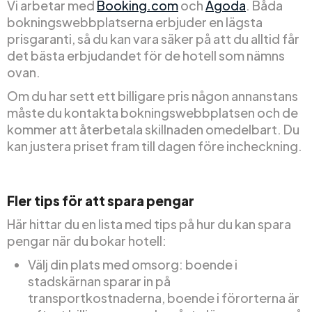
Vi arbetar med
Booking.com
och
Agoda
. Båda
bokningswebbplatserna erbjuder en lägsta
prisgaranti, så du kan vara säker på att du alltid får
det bästa erbjudandet för de hotell som nämns
ovan.
Om du har sett ett billigare pris någon annanstans
måste du kontakta bokningswebbplatsen och de
kommer att återbetala skillnaden omedelbart. Du
kan justera priset fram till dagen före incheckning.
Fler tips för att spara pengar
Här hittar du en lista med tips på hur du kan spara
pengar när du bokar hotell:
Välj din plats med omsorg: boende i
stadskärnan sparar in på
transportkostnaderna, boende i förorterna är