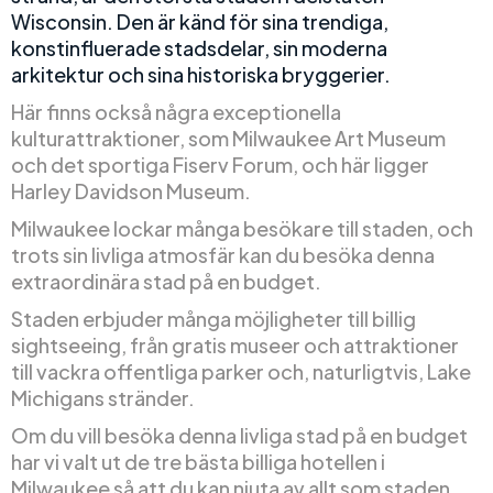
Wisconsin. Den är känd för sina trendiga,
konstinfluerade stadsdelar, sin moderna
arkitektur och sina historiska bryggerier.
Här finns också några exceptionella
kulturattraktioner, som Milwaukee Art Museum
och det sportiga Fiserv Forum, och här ligger
Harley Davidson Museum.
Milwaukee lockar många besökare till staden, och
trots sin livliga atmosfär kan du besöka denna
extraordinära stad på en budget.
Staden erbjuder många möjligheter till billig
sightseeing, från gratis museer och attraktioner
till vackra offentliga parker och, naturligtvis, Lake
Michigans stränder.
Om du vill besöka denna livliga stad på en budget
har vi valt ut de tre bästa billiga hotellen i
Milwaukee så att du kan njuta av allt som staden