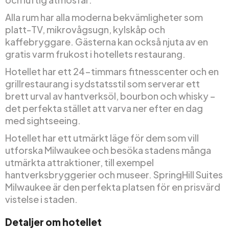
Alla rum har alla moderna bekvämligheter som
platt-TV, mikrovågsugn, kylskåp och
kaffebryggare. Gästerna kan också njuta av en
gratis varm frukost i hotellets restaurang.
Hotellet har ett 24-timmars fitnesscenter och en
grillrestaurang i sydstatsstil som serverar ett
brett urval av hantverksöl, bourbon och whisky –
det perfekta stället att varva ner efter en dag
med sightseeing.
Hotellet har ett utmärkt läge för dem som vill
utforska Milwaukee och besöka stadens många
utmärkta attraktioner, till exempel
hantverksbryggerier och museer. SpringHill Suites
Milwaukee är den perfekta platsen för en prisvärd
vistelse i staden.
Detaljer om hotellet