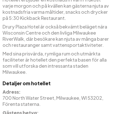
varje morgon och på kvällen kan gästerna njuta av
kostnadsfria varma måltider, snacks och drycker
på 5:30 Kickback Restaurant.
Drury Plaza Hotel är också bekvämt beläget nära
Wisconsin Centre och den livliga Milwaukee
RiverWalk, där besökare kan njuta av många barer
och restauranger samt vattensportaktiviteter.
Med sina prisvärda, rymliga rum och utmärkta
faciliteter är hotellet den perfekta basen för alla
som vill utforska den intressanta staden
Milwaukee.
Detaljer om hotellet
Adress:
700 North Water Street, Milwaukee, WI 53202,
Förenta staterna.
Gästens betyg: