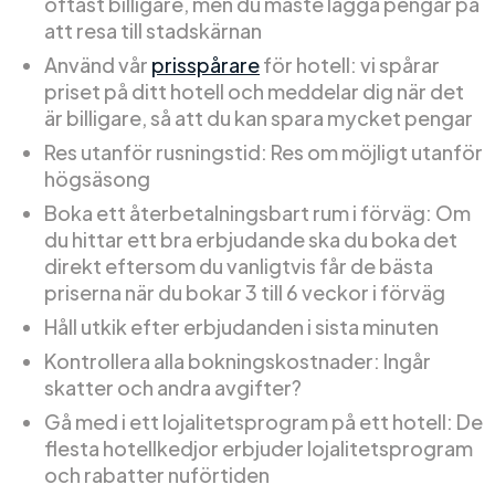
oftast billigare, men du måste lägga pengar på
att resa till stadskärnan
Använd vår
prisspårare
för hotell: vi spårar
priset på ditt hotell och meddelar dig när det
är billigare, så att du kan spara mycket pengar
Res utanför rusningstid: Res om möjligt utanför
högsäsong
Boka ett återbetalningsbart rum i förväg: Om
du hittar ett bra erbjudande ska du boka det
direkt eftersom du vanligtvis får de bästa
priserna när du bokar 3 till 6 veckor i förväg
Håll utkik efter erbjudanden i sista minuten
Kontrollera alla bokningskostnader: Ingår
skatter och andra avgifter?
Gå med i ett lojalitetsprogram på ett hotell: De
flesta hotellkedjor erbjuder lojalitetsprogram
och rabatter nuförtiden