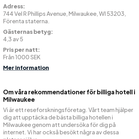
Adress:
744 Vel R Phillips Avenue, Milwaukee, WI 53203,
Förenta staterna.
Gästernas betyg:
4,3 av 5
Pris per natt:
Från 1000 SEK
Mer information
Om våra rekommendationer för billiga hotell i
Milwaukee
Vi är ett reseforskningsföretag. Vårt team hjälper
dig att upptäcka de bästa billiga hotellen i
Milwaukee genom att undersöka för dig på
internet. Vi har också besökt några av dessa