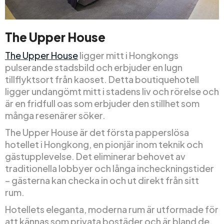
The Upper House
The Upper House
ligger mitt i Hongkongs
pulserande stadsbild och erbjuder en lugn
tillflyktsort från kaoset. Detta boutiquehotell
ligger undangömt mitt i stadens liv och rörelse och
är en fridfull oas som erbjuder den stillhet som
många resenärer söker.
The Upper House är det första papperslösa
hotellet i Hongkong, en pionjär inom teknik och
gästupplevelse. Det eliminerar behovet av
traditionella lobbyer och långa incheckningstider
– gästerna kan checka in och ut direkt från sitt
rum.
Hotellets eleganta, moderna rum är utformade för
att kännas som privata bostäder och är bland de