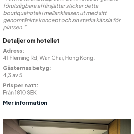
förutsägbara affärsjättar sticker detta
boutiquehotell i mellanklassen ut med sitt
genomtänkta koncept och sin starka känsla för
platsen.”
Detaljer om hotellet
Adress:
41 Fleming Rd, Wan Chai, Hong Kong.
Gästernas betyg:
4,3 av 5
Pris per natt:
Från 1810 SEK
Mer information