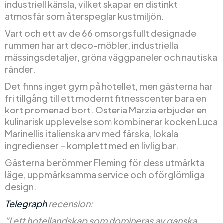
industriell känsla, vilket skapar en distinkt
atmosfär som återspeglar kustmiljön.
Vart och ett av de 66 omsorgsfullt designade
rummen har art deco-möbler, industriella
mässingsdetaljer, gröna väggpaneler och nautiska
ränder.
Det finns inget gym på hotellet, men gästerna har
fri tillgång till ett modernt fitnesscenter bara en
kort promenad bort. Osteria Marzia erbjuder en
kulinarisk upplevelse som kombinerar kocken Luca
Marinellis italienska arv med färska, lokala
ingredienser – komplett med en livlig bar.
Gästerna berömmer Fleming för dess utmärkta
läge, uppmärksamma service och oförglömliga
design.
Telegraph
recension:
”I ett hotellandskap som domineras av ganska