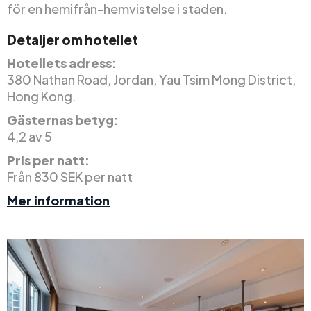
för en hemifrån-hemvistelse i staden.
Detaljer om hotellet
Hotellets adress:
380 Nathan Road, Jordan, Yau Tsim Mong District,
Hong Kong.
Gästernas betyg:
4,2 av 5
Pris per natt:
Från 830 SEK per natt
Mer information