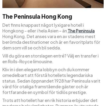
The Peninsula Hong Kong
Det finns knappast något lyxigare hotell i
Hongkong – eller i hela Asien – än
The Peninsula
Hong Kong. Det anses vara en av stadens mest
berömda destinationer och är en favoritplats för
dem som vill se och bli sedda.
Vill du göra en storslagen entré? Välj en transfer i
en Rolls-Royce limousine.
Kliv in i den eleganta lobbyn och du kommer
omedelbart att förstå hotellets legendariska
status. Sedan öppnandet 1928 har Peninsula varit
värd för otaliga framstående gäster och är
fortfarande en symbol för tidlös prestige.
Trots att hotellet har en rik historia erbjuder det
moderna bekvämligheter. Rummen är utrustade