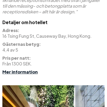
liknande receptionsområdet med svart järngaller
till den mässing- och betongplatta som är
receptionsdisken – allt här är design.”
Detaljer om hotellet
Adress:
16 Tsing Fung St, Causeway Bay, Hong Kong.
Gästernas betyg:
4,4 av 5
Pris per natt:
Från 1300 SEK.
Mer information