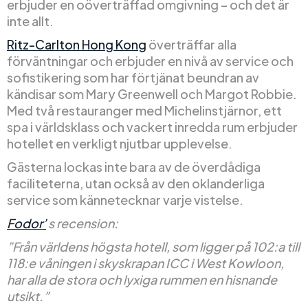
erbjuder en oöverträffad omgivning – och det är
inte allt.
Ritz-Carlton Hong Kong
överträffar alla
förväntningar och erbjuder en nivå av service och
sofistikering som har förtjänat beundran av
kändisar som Mary Greenwell och Margot Robbie.
Med två restauranger med Michelinstjärnor, ett
spa i världsklass och vackert inredda rum erbjuder
hotellet en verkligt njutbar upplevelse.
Gästerna lockas inte bara av de överdådiga
faciliteterna, utan också av den oklanderliga
service som kännetecknar varje vistelse.
Fodor’
s recension:
”Från världens högsta hotell, som ligger på 102:a till
118:e våningen i skyskrapan ICC i West Kowloon,
har alla de stora och lyxiga rummen en hisnande
utsikt.”