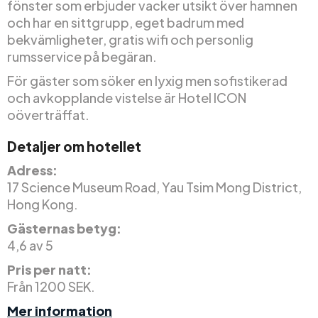
fönster som erbjuder vacker utsikt över hamnen
och har en sittgrupp, eget badrum med
bekvämligheter, gratis wifi och personlig
rumsservice på begäran.
För gäster som söker en lyxig men sofistikerad
och avkopplande vistelse är Hotel ICON
oöverträffat.
Detaljer om hotellet
Adress:
17 Science Museum Road, Yau Tsim Mong District,
Hong Kong.
Gästernas betyg:
4,6 av 5
Pris per natt:
Från 1200 SEK.
Mer information