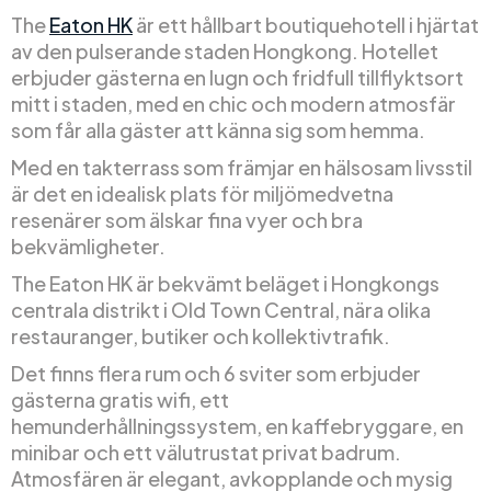
The
Eaton HK
är ett hållbart boutiquehotell i hjärtat
av den pulserande staden Hongkong. Hotellet
erbjuder gästerna en lugn och fridfull tillflyktsort
mitt i staden, med en chic och modern atmosfär
som får alla gäster att känna sig som hemma.
Med en takterrass som främjar en hälsosam livsstil
är det en idealisk plats för miljömedvetna
resenärer som älskar fina vyer och bra
bekvämligheter.
The Eaton HK är bekvämt beläget i Hongkongs
centrala distrikt i Old Town Central, nära olika
restauranger, butiker och kollektivtrafik.
Det finns flera rum och 6 sviter som erbjuder
gästerna gratis wifi, ett
hemunderhållningssystem, en kaffebryggare, en
minibar och ett välutrustat privat badrum.
Atmosfären är elegant, avkopplande och mysig