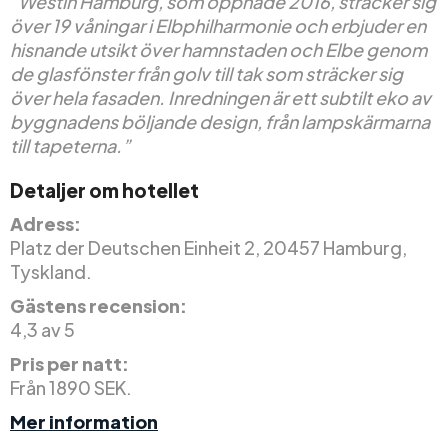
”Westin Hamburg, som öppnade 2016, sträcker sig
över 19 våningar i Elbphilharmonie och erbjuder en
hisnande utsikt över hamnstaden och Elbe genom
de glasfönster från golv till tak som sträcker sig
över hela fasaden. Inredningen är ett subtilt eko av
byggnadens böljande design, från lampskärmarna
till tapeterna.”
Detaljer om hotellet
Adress:
Platz der Deutschen Einheit 2, 20457 Hamburg,
Tyskland.
Gästens recension:
4,3 av 5
Pris per natt:
Från 1890 SEK.
Mer information