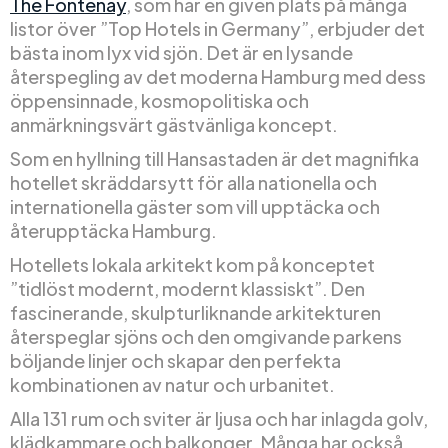
The Fontenay
, som har en given plats på många
listor över ”Top Hotels in Germany”, erbjuder det
bästa inom lyx vid sjön. Det är en lysande
återspegling av det moderna Hamburg med dess
öppensinnade, kosmopolitiska och
anmärkningsvärt gästvänliga koncept.
Som en hyllning till Hansastaden är det magnifika
hotellet skräddarsytt för alla nationella och
internationella gäster som vill upptäcka och
återupptäcka Hamburg.
Hotellets lokala arkitekt kom på konceptet
”tidlöst modernt, modernt klassiskt”. Den
fascinerande, skulpturliknande arkitekturen
återspeglar sjöns och den omgivande parkens
böljande linjer och skapar den perfekta
kombinationen av natur och urbanitet.
Alla 131 rum och sviter är ljusa och har inlagda golv,
klädkammare och balkonger. Många har också