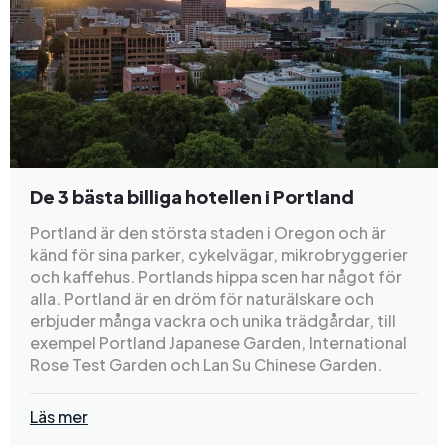
De 3 bästa billiga hotellen i Portland
Portland är den största staden i Oregon och är
känd för sina parker, cykelvägar, mikrobryggerier
och kaffehus. Portlands hippa scen har något för
alla. Portland är en dröm för naturälskare och
erbjuder många vackra och unika trädgårdar, till
exempel Portland Japanese Garden, International
Rose Test Garden och Lan Su Chinese Garden.
Läs mer