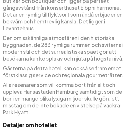
butiker och boutiquer och ligger på perfekt
gångavstånd från konserthuset Elbphilharmonie.
Det är en rymlig tillflyktsort som ändå erbjuder en
bekväm och hemtrevlig känsla. Det ligger i
Levantehaus.
Den omisskännliga atmosfären i den historiska
byggnaden, de 283 rymliga rummen och sviterna i
modern stil och det surrealistiska spaet gör att
besökarna kan koppla av och njuta på högsta nivå.
Gästerna på detta hotell kan också se fram emot
förstklassig service och regionala gourmeträtter.
Alla resenärer som vill komma bort från allt och
uppleva Hansastaden Hamburg samtidigt som de
bor i en mängd olika lyxiga miljöer skulle göra ett
misstag om de inte bokade en vistelse på vackra
Park Hyatt.
Detaljer om hotellet