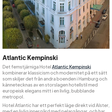
Atlantic Kempinski
Det femstjärniga Hotel
Atlantic Kempinski
kombinerar klassicism och modernitet på ett sätt
som skiljer det från andra boenden i Hamburg och
kännetecknas av en storslagen hotellstil med
europeisk elegans mitt i en livlig, bubblande
metropol.
Hotel Atlantic har ett perfekt läge direkt vid Alster,
med en livlig innergård med pelargångar, och har