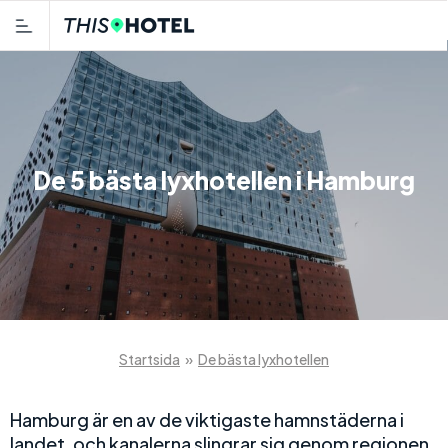
De 5 bästa lyxhotellen i Hamburg
Startsida
»
De bästa lyxhotellen
Hamburg är en av de viktigaste hamnstäderna i
landet, och kanalerna slingrar sig genom regionen.