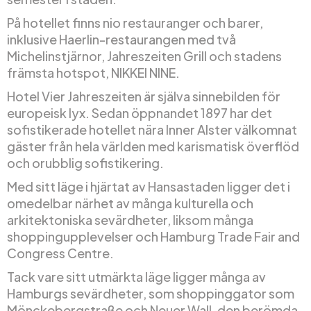
På hotellet finns nio restauranger och barer,
inklusive Haerlin-restaurangen med två
Michelinstjärnor, Jahreszeiten Grill och stadens
främsta hotspot, NIKKEI NINE.
Hotel Vier Jahreszeiten är själva sinnebilden för
europeisk lyx. Sedan öppnandet 1897 har det
sofistikerade hotellet nära Inner Alster välkomnat
gäster från hela världen med karismatisk överflöd
och orubblig sofistikering.
Med sitt läge i hjärtat av Hansastaden ligger det i
omedelbar närhet av många kulturella och
arkitektoniska sevärdheter, liksom många
shoppingupplevelser och Hamburg Trade Fair and
Congress Centre.
Tack vare sitt utmärkta läge ligger många av
Hamburgs sevärdheter, som shoppinggator som
Mönckebergstraße och Neuer Wall, den berömda