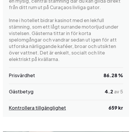
en mysig, central stämning där du kan glida direkt
från ditt rum ut på Curaçaos livliga gator.
Inne i hotellet bidrar kasinot med en lekfull
stämning, som ett lågt surrande motorljud under
vistelsen. Gästerna tittar in för korta
spelomgångar och vandrar sedan ut igen för att
utforska närliggande kaféer, broar och utsikten
över vattnet. Det är enkelt, socialt och lite
elektriskt på kvällarna.
Prisvärdhet
86.28 %
Gästbetyg
4.2
av 5
Kontrollera tillgänglighet
659 kr