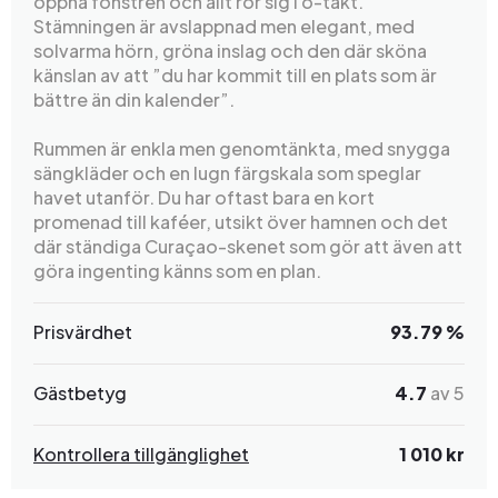
öppna fönstren och allt rör sig i ö-takt.
Stämningen är avslappnad men elegant, med
solvarma hörn, gröna inslag och den där sköna
känslan av att ”du har kommit till en plats som är
bättre än din kalender”.
Rummen är enkla men genomtänkta, med snygga
sängkläder och en lugn färgskala som speglar
havet utanför. Du har oftast bara en kort
promenad till kaféer, utsikt över hamnen och det
där ständiga Curaçao-skenet som gör att även att
göra ingenting känns som en plan.
Prisvärdhet
93.79 %
Gästbetyg
4.7
av 5
Kontrollera tillgänglighet
1 010 kr