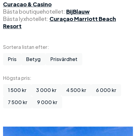
Curacao & Casino
Bästa boutiquehotellet:
BijBlauw
Bästa lyxhotellet:
Curaçao Marriott Beach
Resort
Sortera listan efter:
Pris
Betyg
Prisvärdhet
Högsta pris:
1 500 kr
3 000 kr
4 500 kr
6 000 kr
7 500 kr
9 000 kr