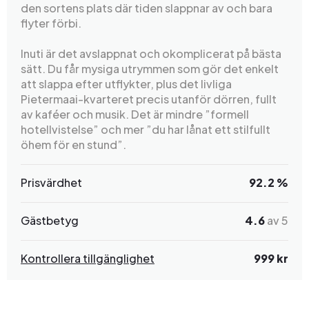
den sortens plats där tiden slappnar av och bara
flyter förbi.
Inuti är det avslappnat och okomplicerat på bästa
sätt. Du får mysiga utrymmen som gör det enkelt
att slappa efter utflykter, plus det livliga
Pietermaai-kvarteret precis utanför dörren, fullt
av kaféer och musik. Det är mindre ”formell
hotellvistelse” och mer ”du har lånat ett stilfullt
öhem för en stund”.
Prisvärdhet
92.2 %
Gästbetyg
4.6
av 5
Kontrollera tillgänglighet
999 kr