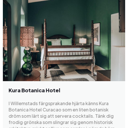
Kura Botanica Hotel
I Willemstads färgsprakande hjärta känns Kura
Botanica Hotel Curacao som en liten botanisk
dröm som lärt sig att servera cocktails. Tänk dig
frodig grönska som slingrar sig genom historisk