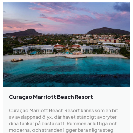
Curaçao Marriott Beach Resort
Curaçao Marriott Beach Resort känns som en bit
av avslappnad ölyx, där havet ständigt avbryter
dina tankar på bästa sätt. Rummen är luftiga och
moderna, och stranden ligger bara några steg