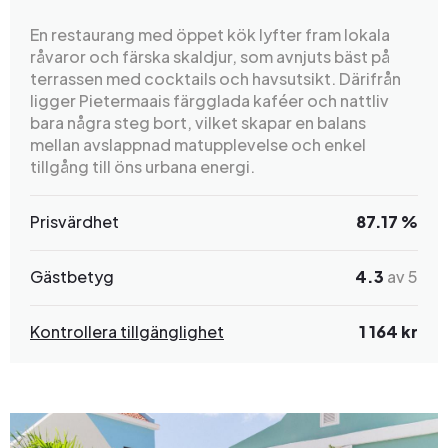
En restaurang med öppet kök lyfter fram lokala
råvaror och färska skaldjur, som avnjuts bäst på
terrassen med cocktails och havsutsikt. Därifrån
ligger Pietermaais färgglada kaféer och nattliv
bara några steg bort, vilket skapar en balans
mellan avslappnad matupplevelse och enkel
tillgång till öns urbana energi.
Prisvärdhet
87.17 %
Gästbetyg
4.3
av 5
Kontrollera tillgänglighet
1 164 kr