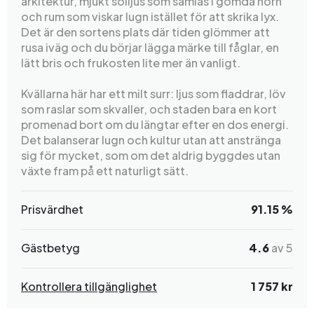
arkitektur, mjukt solljus som samlas i gömda hörn
och rum som viskar lugn istället för att skrika lyx.
Det är den sortens plats där tiden glömmer att
rusa iväg och du börjar lägga märke till fåglar, en
lätt bris och frukosten lite mer än vanligt.
Kvällarna här har ett milt surr: ljus som fladdrar, löv
som raslar som skvaller, och staden bara en kort
promenad bort om du längtar efter en dos energi.
Det balanserar lugn och kultur utan att anstränga
sig för mycket, som om det aldrig byggdes utan
växte fram på ett naturligt sätt.
Prisvärdhet
91.15 %
Gästbetyg
4.6
av 5
Kontrollera tillgänglighet
1 757 kr