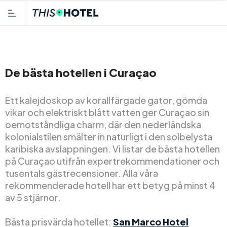
De bästa hotellen i Curaçao
Ett kalejdoskop av korallfärgade gator, gömda
vikar och elektriskt blått vatten ger Curaçao sin
oemotståndliga charm, där den nederländska
kolonialstilen smälter in naturligt i den solbelysta
karibiska avslappningen. Vi listar de bästa hotellen
på Curaçao utifrån expertrekommendationer och
tusentals gästrecensioner. Alla våra
rekommenderade hotell har ett betyg på minst 4
av 5 stjärnor.
Bästa prisvärda hotellet:
San Marco Hotel