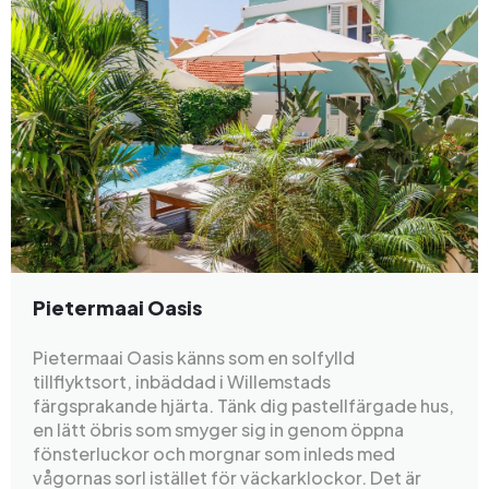
Pietermaai Oasis
Pietermaai Oasis känns som en solfylld
tillflyktsort, inbäddad i Willemstads
färgsprakande hjärta. Tänk dig pastellfärgade hus,
en lätt öbris som smyger sig in genom öppna
fönsterluckor och morgnar som inleds med
vågornas sorl istället för väckarklockor. Det är